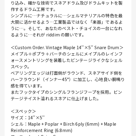
り込み、確かな技術でスネアドラム及びドラムキットを製
作するドラム工房です。
シンプルに…ナチュラルに…シェルマテリアルの特色を最
大限に活かせるよう…工業製品ではなく「楽器」であるよ
うに…。そして、あなたのベスト・チョイスの一台になれ
るように…それが riddim の願いです。
＜Custom Order. Vintage Maple 14''×5'' Snare Drum＞
メイプル＋ポプラ＋バーチのシェルにメイプルのレインフ
ォースメントリングを装着したビンテージライクなシェル
スペック。
ベアリングエッジは打面側がラウンド、スネアサイド側を
ハーフラウンド（インナー45°）に加工し、心地良い胴鳴り
感を得ています。
またフックタイプのシングルフランジフープを採用。ビン
テージテイスト溢れるスネアに仕上げました。
＜スペック＞
サイズ：14''×5''
シェル：Maple + Poplar + Birch 6ply (6mm) + Maple
Reinforcement Ring (6.8mm)