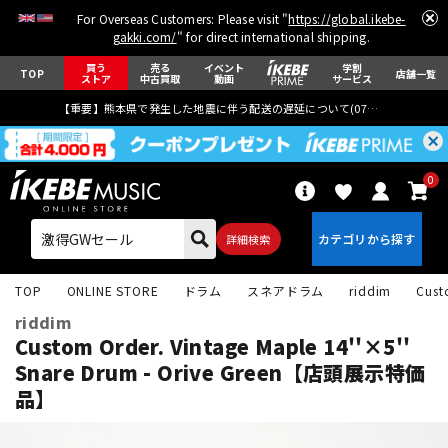
For Overseas Customers: Please visit "
https://global.ikebe-
gakki.com/
" for direct international shipping.
買う
売る
イベント
学割
TOP
店舗一覧
ストア
中古買取
動画
サービス
【重要】熊本県で発生した地震に伴う配送の遅延について(
07月29日
更新)
0
詳細検索
TOP
ONLINE STORE
ドラム
スネアドラム
riddim
Cust
riddim
Custom Order. Vintage Maple 14''×5''
Snare Drum - Orive Green【店頭展示特価
品】
エレキギター
アコギ/エレアコ