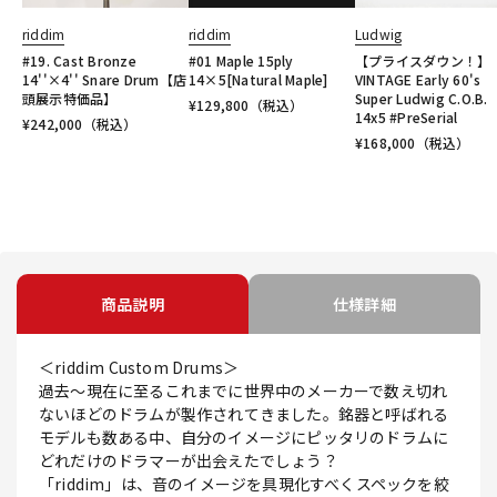
riddim
riddim
Ludwig
#19. Cast Bronze
#01 Maple 15ply
【プライスダウン！】
14''×4'' Snare Drum【店
14×5[Natural Maple]
VINTAGE Early 60's
頭展示特価品】
Super Ludwig C.O.B.
¥
129,800
（税込）
14x5 #PreSerial
¥
242,000
（税込）
¥
168,000
（税込）
商品説明
仕様詳細
＜riddim Custom Drums＞
過去～現在に至るこれまでに世界中のメーカーで数え切れ
ないほどのドラムが製作されてきました。銘器と呼ばれる
モデルも数ある中、自分のイメージにピッタリのドラムに
どれだけのドラマーが出会えたでしょう？
「riddim」は、音のイメージを具現化すべくスペックを絞