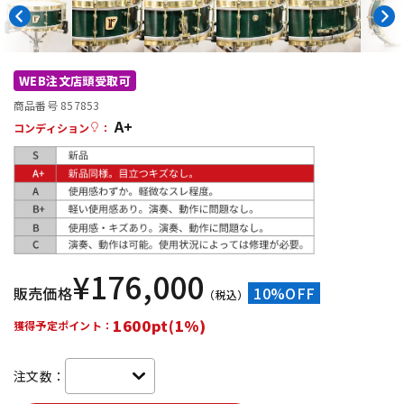
DTM オンライン納品
レコーディング機器
配信/ライブ機器
楽器アクセサリ
WEB注文店頭受取可
商品番号 857853
A+
コンディション
：
中古
ヴィンテージ
¥
176,000
販売価格
10%OFF
（税込）
1600pt(1%)
獲得予定ポイント：
注文数：