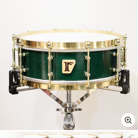
ベース
ウクレレ
ドラム
パーカッション
キーボード
電子ピアノ
管楽器
その他楽器
アンプ
エフェクター
DJ機器
DTM