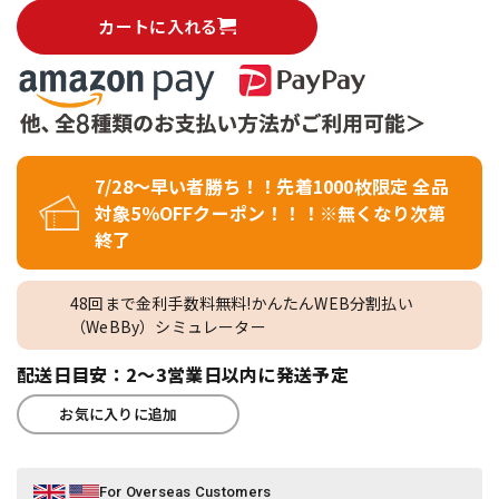
カートに入れる
7/28～早い者勝ち！！先着1000枚限定 全品
対象5％OFFクーポン！！！※無くなり次第
終了
48回まで金利手数料無料!かんたんWEB分割払い
（WeBBy）シミュレーター
配送日目安：2～3営業日以内に発送予定
お気に入りに追加
For Overseas Customers