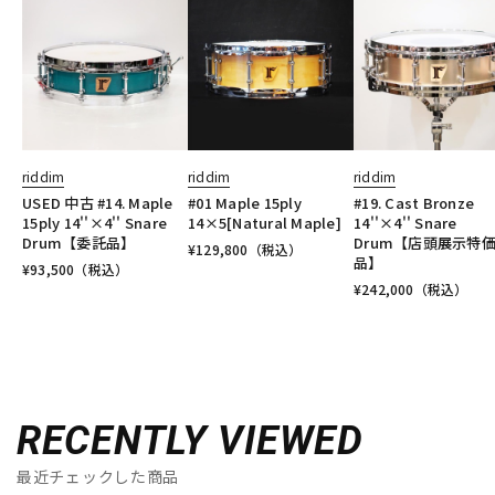
riddim
riddim
riddim
USED 中古 #14. Maple
#01 Maple 15ply
#19. Cast Bronze
15ply 14''×4'' Snare
14×5[Natural Maple]
14''×4'' Snare
Drum【委託品】
Drum【店頭展示特
¥
129,800
（税込）
品】
¥
93,500
（税込）
¥
242,000
（税込）
RECENTLY VIEWED
最近チェックした商品