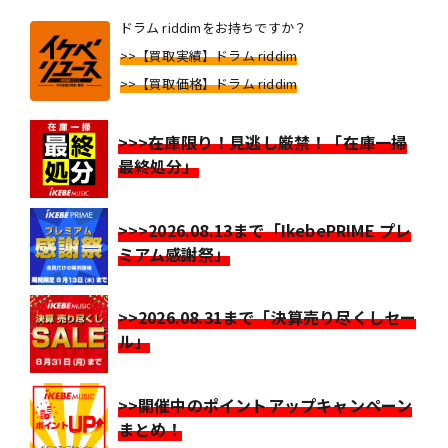
ドラム riddimをお持ちですか？
>>【買取実績】ドラム riddim
>>【買取価格】ドラム riddim
>>>在庫限り！見逃し厳禁！「在庫一掃
最終処分」
>>>2026.08.13まで「IkebePRIME プレ
ミアム感謝祭」
>>2026.08.31まで「決算売り尽くしセー
ル」
>>開催中のポイントアップキャンペーン
まとめ！