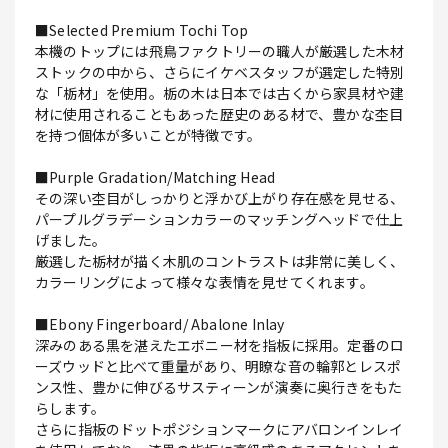
■Selected Premium Tochi Top
本機のトップには飛鳥ファクトリーの職人が厳選した木材
ストックの中から、さらにイケベスタッフが選定した特別
な「栃材」を使用。栃の木は日本では古くから家具材や建
材に使用されることもあった歴史のある材で、豊かな杢目
を持つ個体が多いことが特徴です。
■Purple Gradation/Matching Head
その深い杢目がしっかりと浮かび上がり存在感を見せる、
パープルグラデーションカラーのマッチングヘッドで仕上
げました。
厳選した栃材が描く木肌のコントラストは非常に美しく、
カラーリングによって様々な表情を見せてくれます。
■Ebony Fingerboard/ Abalone Inlay
深みのある黒を湛えたエボニー材を指板に採用。定番のロ
ーズウッドと比べて重量があり、明瞭な音の輪郭とレスポ
ンス性、豊かに伸びるサスティーンが演奏に奥行きをもた
らします。
さらに指板のドットポジションマークにアバロンインレイ