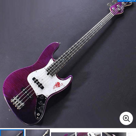
ベース
ウクレレ
ドラム
パーカッション
キーボード
電子ピアノ
管楽器
その他楽器
アンプ
エフェクター
DJ機器
DTM