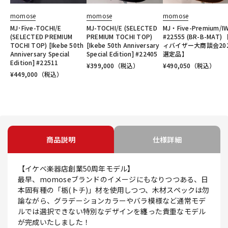
momose
momose
momose
MJ･Five-TOCHI/E
MJ-TOCHI/E (SELECTED
MJ・Five-Premium/I
(SELECTED PREMIUM
PREMIUM TOCHI TOP)
#22555 (BR-B-MAT)
TOCHI TOP) [Ikebe 50th
[Ikebe 50th Anniversary
ィバイザー大商談会20
Anniversary Special
Special Edition] #22405
選定品】
Edition] #22511
¥
399,000
（税込）
¥
490,050
（税込）
¥
449,000
（税込）
商品説明
仕様詳細
【イケベ楽器店創業50周年モデル】
最早、momoseブランドのイメージにもなりつつある、日
本固有種の「栃(トチ)」材を使用しつつ、木材スペックは勿
論ながら、グラデーションカラーやバラ模様など通常モデ
ルでは選択できない特別なデザインを纏った貴重なモデル
が完成いたしました！