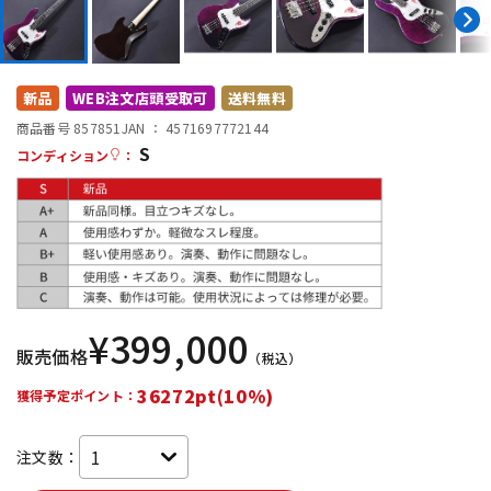
DTM オンライン納品
レコーディング機器
配信/ライブ機器
楽器アクセサリ
新品
WEB注文店頭受取可
送料無料
商品番号 857851
JAN ：
4571697772144
S
コンディション
：
中古
ヴィンテージ
¥
399,000
販売価格
（税込）
36272pt(10%)
獲得予定ポイント：
注文数：