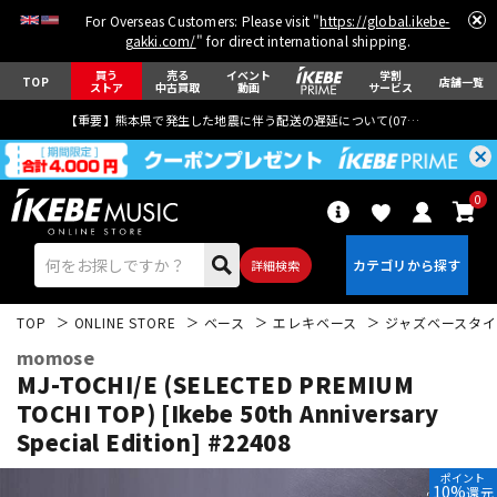
For Overseas Customers: Please visit "
https://global.ikebe-
gakki.com/
" for direct international shipping.
買う
売る
イベント
学割
TOP
店舗一覧
ストア
中古買取
動画
サービス
【重要】熊本県で発生した地震に伴う配送の遅延について(
07月29日
更新)
0
詳細検索
TOP
ONLINE STORE
ベース
エレキベース
ジャズベースタイ
momose
MJ-TOCHI/E (SELECTED PREMIUM
TOCHI TOP) [Ikebe 50th Anniversary
Special Edition] #22408
エレキギター
アコギ/エレアコ
ポイント
10%
還元