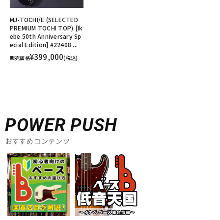
MJ-TOCHI/E (SELECTED
PREMIUM TOCHI TOP) [Ik
ebe 50th Anniversary Sp
ecial Edition] #22408 ...
¥399,000
販売価格
(税込)
POWER PUSH
おすすめコンテンツ