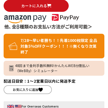
カートに入れる
7/28～早い者勝ち！！先着1000枚限定 全品
対象5％OFFクーポン！！！※無くなり次第
終了
48回まで金利手数料無料!かんたんWEB分割払い
（WeBBy）シミュレーター
配送日目安：1～2営業日以内に発送予定
お気に入りに追加
For Overseas Customers