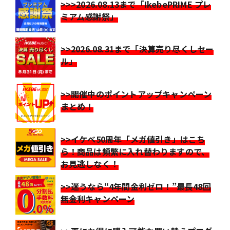
>>>2026.08.13まで「IkebePRIME プレ
ミアム感謝祭」
>>2026.08.31まで「決算売り尽くしセー
ル」
>>開催中のポイントアップキャンペーン
まとめ！
>>イケベ50周年「メガ値引き」はこち
ら！商品は頻繁に入れ替わりますので、
お見逃しなく！
>>迷うなら“4年間金利ゼロ！”最長48回
無金利キャンペーン