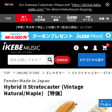
For Overseas Customers: Please visit "
https://global.ikebe-
gakki.com/
" for direct international shipping.
買う
売る
イベント
学割
TOP
店舗一覧
ストア
中古買取
動画
サービス
【重要】熊本県で発生した地震に伴う配送の遅延について(
07月29日
更新)
0
詳細検索
TOP
ONLINE STORE
エレキギター
ストラトキャスター・STタ
Fender Made in Japan
Hybrid II Stratocaster (Vintage
Natural/Maple) 【特価】
エレキギター
アコギ/エレアコ
ポイント
5%
還元