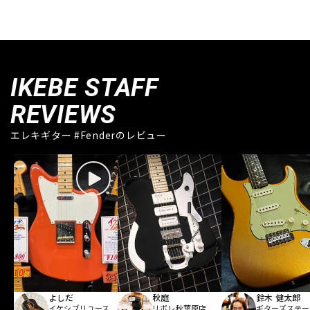
IKEBE STAFF
REVIEWS
エレキギター #Fenderのレビュー
よしだ
秋庭
鈴木 健太郎
イケシブリユース
リボレ秋葉原店
ギターズステー