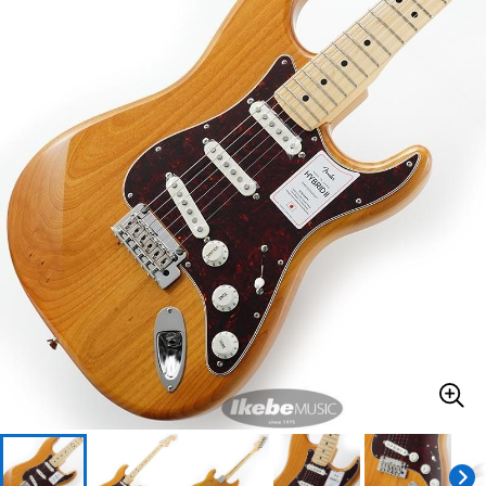
ベース
ウクレレ
ドラム
パーカッション
キーボード
電子ピアノ
管楽器
その他楽器
アンプ
エフェクター
DJ機器
DTM