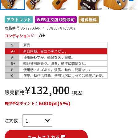
DTM オンライン納品
レコーディング機器
アウトレット
WEB注文店頭受取可
送料無料
配信/ライブ機器
楽器アクセサリ
商品番号 857779
JAN ：
0885978766307
A+
コンディション
：
中古
ヴィンテージ
¥
132,000
販売価格
（税込）
6000pt(5%)
獲得予定ポイント：
注文数：
カートに入れる