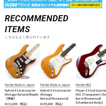
RECOMMENDED
ITEMS
こちらもよく見られています
Fender Made in Japan
Fender Made in Japan
Fender MEX
Hybrid II Stratocaster
Hybrid II Stratocaster
Player II Stratocaste
(Vintage Natural/Maple)
(Vintage
HSS (Transparent Ch
【特価】
Natural/Rosewood)
Burst/Rosewood)
[Chambered Body]
¥
132,000
（税込）
¥
149,600
（税込）