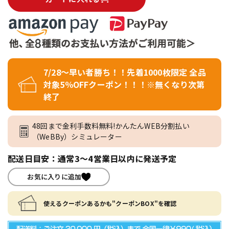
7/28～早い者勝ち！！先着1000枚限定 全品
対象5％OFFクーポン！！！※無くなり次第
終了
48回まで金利手数料無料!かんたんWEB分割払い
（WeBBy）シミュレーター
配送日目安：通常3～4営業日以内に発送予定
お気に入りに追加
使えるクーポンあるかも"クーポンBOX"を確認