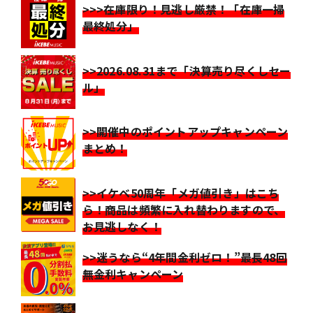
>>>在庫限り！見逃し厳禁！「在庫一掃
最終処分」
>>2026.08.31まで「決算売り尽くしセー
ル」
>>開催中のポイントアップキャンペーン
まとめ！
>>イケベ50周年「メガ値引き」はこち
ら！商品は頻繁に入れ替わりますので、
お見逃しなく！
>>迷うなら“4年間金利ゼロ！”最長48回
無金利キャンペーン