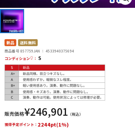
DTM オンライン納品
レコーディング機器
配信/ライブ機器
楽器アクセサリ
新品
送料無料
中古
ヴィンテージ
商品番号 857759
JAN ：
4533940375694
S
コンディション
：
¥
246,901
販売価格
（税込）
2244pt(1%)
獲得予定ポイント：