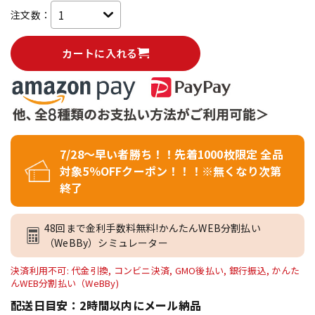
注文数：
カートに入れる
7/28～早い者勝ち！！先着1000枚限定 全品
対象5％OFFクーポン！！！※無くなり次第
終了
48回まで金利手数料無料!かんたんWEB分割払い
（WeBBy）シミュレーター
決済利用不可: 代金引換, コンビニ決済, GMO後払い, 銀行振込, かんた
んWEB分割払い（WeBBy)
配送日目安：2時間以内にメール納品