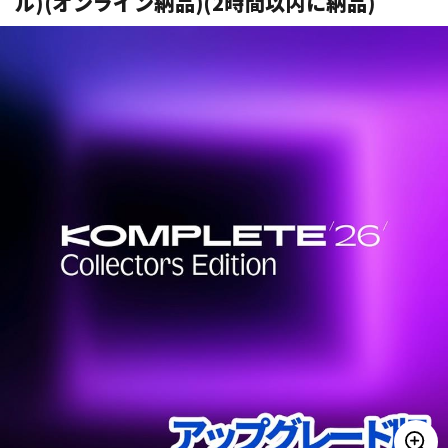
ル)(オンライン納品)(2時間以内に納品)
ベース
ウクレレ
ドラム
パーカッション
キーボード
電子ピアノ
管楽器
その他楽器
アンプ
エフェクター
DJ機器
DTM