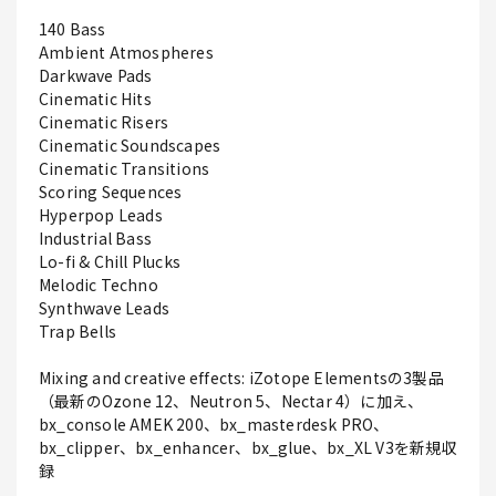
140 Bass
Ambient Atmospheres
Darkwave Pads
Cinematic Hits
Cinematic Risers
Cinematic Soundscapes
Cinematic Transitions
Scoring Sequences
Hyperpop Leads
Industrial Bass
Lo-fi & Chill Plucks
Melodic Techno
Synthwave Leads
Trap Bells
Mixing and creative effects: iZotope Elementsの3製品
（最新のOzone 12、Neutron 5、Nectar 4）に加え、
bx_console AMEK 200、bx_masterdesk PRO、
bx_clipper、bx_enhancer、bx_glue、bx_XL V3を新規収
録