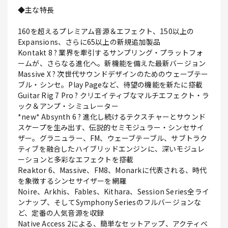
◆主な特長
160を超えるプレミアム音源＆エフェクト、150以上の
Expansions、さらに65以上の新規追加製品
Kontakt 8 ? 業界を牽引するサンプリング・プラットフォ
ームが、さらなる進化へ。新機能を備えた最新バージョン
Massive X ? 次世代サウンドデザインのためのウェーブテー
ブル・シンセ。Play Pageなど、待望の機能を新たに搭載
Guitar Rig 7 Pro ? クリエイティブなマルチエフェクト・ラ
ック＆アンプ・シミュレーター
*new* Absynth 6 ? 進化し続けるテクスチャーとサウンド
スケープを生み出す、伝説的セミモジュラー・シンセサイ
ザー。グラニュラー、FM、ウェーブテーブル、サブトラク
ティブを融合したハイブリッドエンジンに、深いモジュレ
ーションと多彩なエフェクトを搭載
Reaktor 6、Massive、FM8、Monarkに代表される、時代
を象徴するシンセサイザーを網羅
Noire、Arkhis、Fables、Kithara、Session Series全ライ
ンナップ、そしてSymphony Seriesのフルバージョンな
ど、定番の人気音源を収録
Native Access 2による、簡単なセットアップ、アクティベ