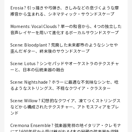
Erosia ? 引っ掻きや弓弾き、きしみなどの息づくような摩
擦音から生まれる、シネマティック・サウンドスケープ
Moments: Vocal Clouds ? 単一の和音から、4つの独立した
音声レイヤーを用いて進化するボーカルサウンドスケープ
Scene: Bloodplant ? 荒廃した未来都市のようなシンセや
歪んだギター、終末後のサウンドスケープ
Scene: Lotus ? シンセパッドやオーケストラのテクスチャ
ーと、日本の伝統楽器の融合
Scene: Nightshade ? ホラーに最適な不気味なシンセ、唸
るようなストリングス、不穏なクワイア・クラスター
Scene: Willow ? 幻想的なクワイア、凍てつくストリングス
などから構成されたテクスチャー、アトモスフィアをブレ
ンド
Cremona Ensemble ? 弦楽器発祥の地イタリア・クレモナ
にて1600年代から受け継がれる4本の秘蔵の弦楽器を収録