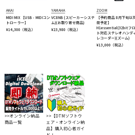
AKAI
YAMAHA
ZOOM
MIDI MIX 【USB - MIDIコン
VC8NB (スピーカーシステ
【予約商品 8月下旬以
トローラー】
ム)(お取り寄せ商品)
荷予定】
H1essential(32bitフ
¥
14,300
（税込）
¥
23,980
（税込）
ト対応ステレオハンデ
レコーダー)(ズーム)
¥
13,000
（税込）
>>オンライン納品
>>【DTMソフトウ
商品一覧
ェア・オンライン納
品】購入初心者ガイ
ド！