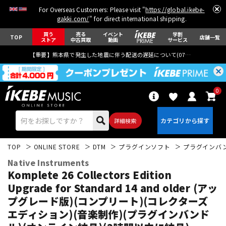
For Overseas Customers: Please visit "
https://global.ikebe-
gakki.com/
" for direct international shipping.
買う
売る
イベント
学割
TOP
店舗一覧
ストア
中古買取
動画
サービス
【重要】熊本県で発生した地震に伴う配送の遅延について(
07月29日
更新)
0
詳細検索
TOP
ONLINE STORE
DTM
プラグインソフト
プラグインバ
Native Instruments
Komplete 26 Collectors Edition
Upgrade for Standard 14 and older (アッ
プグレード版)(コンプリート)(コレクターズ
エレキギター
アコギ/エレアコ
エディション)(音楽制作)(プラグインバンド