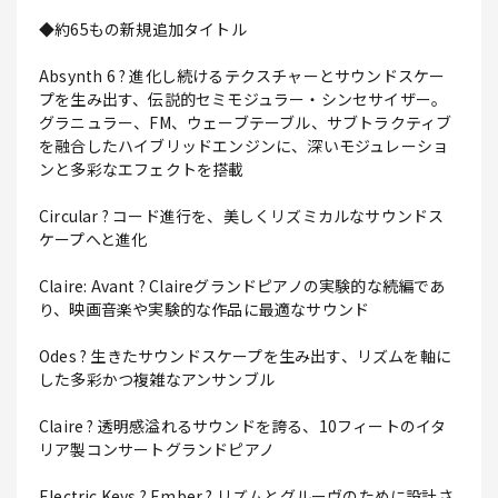
◆約65もの新規追加タイトル
Absynth 6 ? 進化し続けるテクスチャーとサウンドスケー
プを生み出す、伝説的セミモジュラー・シンセサイザー。
グラニュラー、FM、ウェーブテーブル、サブトラクティブ
を融合したハイブリッドエンジンに、深いモジュレーショ
ンと多彩なエフェクトを搭載
Circular ? コード進行を、美しくリズミカルなサウンドス
ケープへと進化
Claire: Avant ? Claireグランドピアノの実験的な続編であ
り、映画音楽や実験的な作品に最適なサウンド
Odes ? 生きたサウンドスケープを生み出す、リズムを軸に
した多彩かつ複雑なアンサンブル
Claire ? 透明感溢れるサウンドを誇る、10フィートのイタ
リア製コンサートグランドピアノ
Electric Keys ? Ember ? リズムとグルーヴのために設計さ