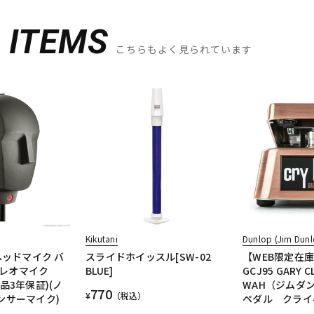
D
ITEMS
こちらもよく見られています
Kikutani
Dunlop (Jim Dunl
ーヘッドマイク バ
スライドホイッスル[SW-02
【WEB限定在
レオマイク
BLUE]
GCJ95 GARY C
品3年保証)(ノ
WAH（ジムダ
770
¥
（税込）
ンサーマイク)
ペダル クライ