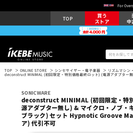
For Overs
買う
TOP
ストア
中
TOP
ONLINE STORE
シンセサイザー・電子楽器
リズムマシン
deconstruct MINIMAL (初回限定・特別価格最終ロット) (電源アダプター
アコギ/エレ
エレキギター
アコ
SONICWARE
deconstruct MINIMAL (初回限定
源アダプター無し) & マイクロ・ノブ・キ
キーボード
電子ピアノ
ブラック) セット Hypnotic Groove M
ア) 代引不可