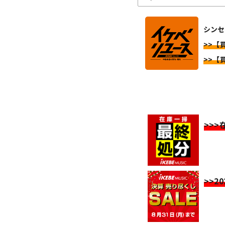
シンセ
>>【
>>【
>>
>>2