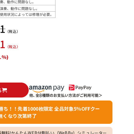
配信/ライブ
楽器アクセサ
機器
リ
81
（税込）
81
（税込）
1%)
る
者勝ち！！先着1000枚限定 全品対象5％OFFクー
無くなり次第終了
料無料!かんたんWEB分割払い（WeBBy）シミュレーター