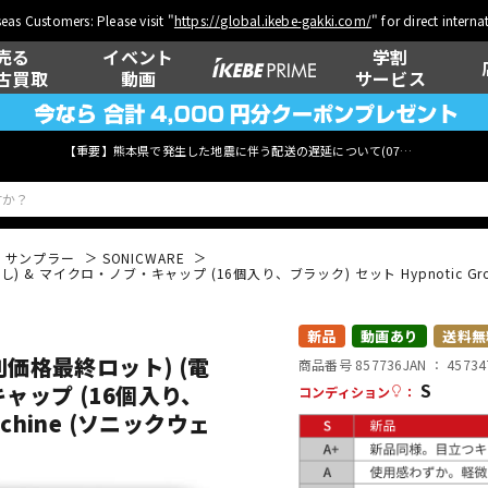
eas Customers: Please visit "
https://global.ikebe-gakki.com/
" for direct intern
売る
イベント
学割
古買取
動画
サービス
【重要】熊本県で発生した地震に伴う配送の遅延について(
07月29日
更新)
・サンプラー
SONICWARE
無し) & マイクロ・ノブ・キャップ (16個入り、ブラック) セット Hypnotic Gro
ベース
ウクレレ
新品
動画あり
送料無
・特別価格最終ロット) (電
商品番号 857736
JAN ：
45734
S
ャップ (16個入り、
コンディション
：
管楽器
その他楽器
achine (ソニックウェ