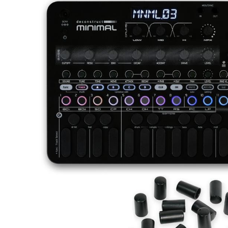
DJ機器
DTM
中古
ヴィンテー