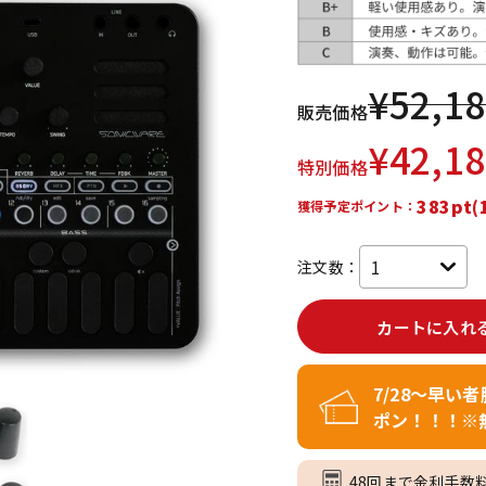
DTM オンラ
レコーディン
イン納品
グ機器
¥
52,1
販売価格
ジ
¥
42,1
特別価格
383pt(
獲得予定ポイント：
注文数：
カートに入れ
7/28～早い
ポン！！！※
48回まで金利手数