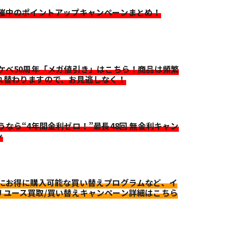
開催中のポイントアップキャンペーンまとめ！
イケベ50周年「メガ値引き」はこちら！商品は頻繁
れ替わりますので、お見逃しなく！
迷うなら“4年間金利ゼロ！”最長48回 無金利キャン
ン
更にお得に購入可能な買い替えプログラムなど、イ
リユース買取/買い替えキャンペーン詳細はこちら