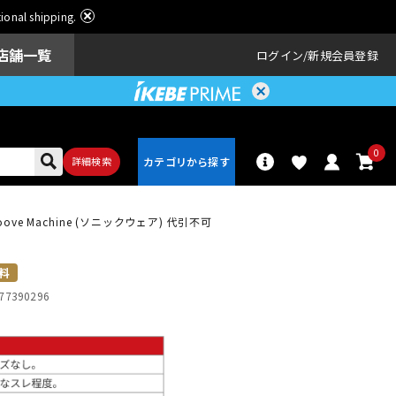
ational shipping.
店舗一覧
ログイン
新規会員登録
0
詳細検索
ove Machine (ソニックウェア) 代引不可
パーカッショ
ドラム
ン
料
77390296
アンプ
エフェクター