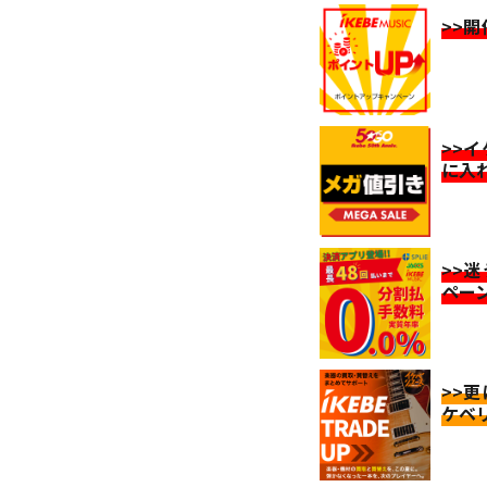
>>
>>
に入
>>
ペー
>>
ケベ