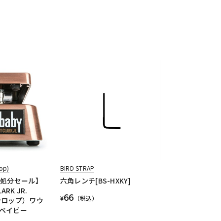
op)
BIRD STRAP
庫処分セール】
六角レンチ[BS-HXKY]
LARK JR.
66
¥
（税込）
ンロップ）ワウ
ベイビー