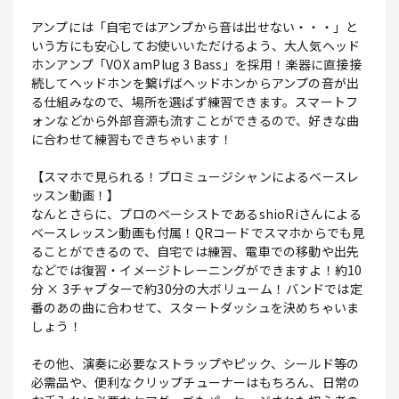
アンプには「自宅ではアンプから音は出せない・・・」と
いう方にも安心してお使いいただけるよう、大人気ヘッド
ホンアンプ「VOX amPlug 3 Bass」を採用！楽器に直接接
続してヘッドホンを繋げばヘッドホンからアンプの音が出
る仕組みなので、場所を選ばず練習できます。スマートフ
ォンなどから外部音源も流すことができるので、好きな曲
に合わせて練習もできちゃいます！
【スマホで見られる！プロミュージシャンによるベースレ
ッスン動画！】
なんとさらに、プロのベーシストであるshioRiさんによる
ベースレッスン動画も付属！QRコードでスマホからでも見
ることができるので、自宅では練習、電車での移動や出先
などでは復習・イメージトレーニングができますよ！約10
分 × 3チャプターで約30分の大ボリューム！バンドでは定
番のあの曲に合わせて、スタートダッシュを決めちゃいま
しょう！
その他、演奏に必要なストラップやピック、シールド等の
必需品や、便利なクリップチューナーはもちろん、日常の