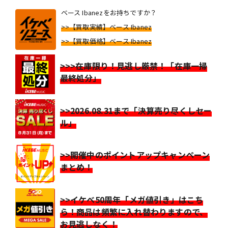
ベース Ibanezをお持ちですか？
>>【買取実績】ベース Ibanez
>>【買取価格】ベース Ibanez
>>>在庫限り！見逃し厳禁！「在庫一掃
最終処分」
>>2026.08.31まで「決算売り尽くしセー
ル」
>>開催中のポイントアップキャンペーン
まとめ！
>>イケベ50周年「メガ値引き」はこち
ら！商品は頻繁に入れ替わりますので、
お見逃しなく！