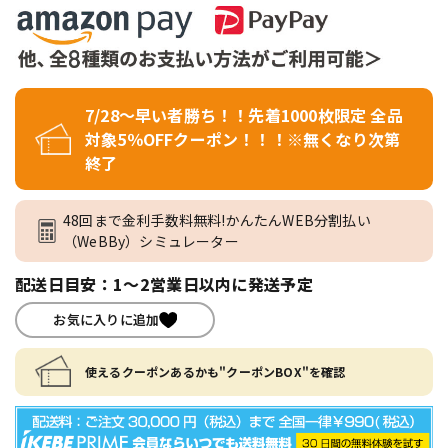
7/28～早い者勝ち！！先着1000枚限定 全品
対象5％OFFクーポン！！！※無くなり次第
終了
48回まで金利手数料無料!かんたんWEB分割払い
（WeBBy）シミュレーター
配送日目安：1～2営業日以内に発送予定
お気に入りに追加
使えるクーポンあるかも"クーポンBOX"を確認