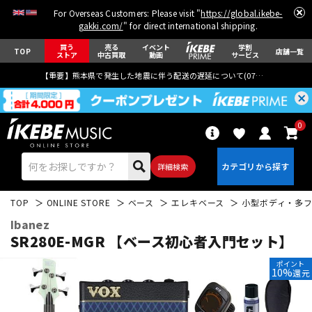
For Overseas Customers: Please visit "
https://global.ikebe-
gakki.com/
" for direct international shipping.
買う
売る
イベント
学割
TOP
店舗一覧
ストア
中古買取
動画
サービス
【重要】熊本県で発生した地震に伴う配送の遅延について(
07月29日
更新)
0
詳細検索
TOP
ONLINE STORE
ベース
エレキベース
小型ボディ・多
Ibanez
SR280E-MGR 【ベース初心者入門セット】
ポイント
10%
還元
エレキギター
アコギ/エレアコ