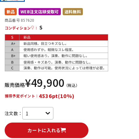
DTM オンライン納品
レコーディング機器
新品
WEB注文店頭受取可
送料無料
商品番号 857620
S
配信/ライブ機器
楽器アクセサリ
コンディション
：
中古
ヴィンテージ
¥
49,900
販売価格
（税込）
4536pt(10%)
獲得予定ポイント：
注文数：
カートに入れる