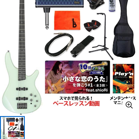
ベース
ウクレレ
ドラム
パーカッション
キーボード
電子ピアノ
管楽器
その他楽器
アンプ
エフェクター
DJ機器
DTM