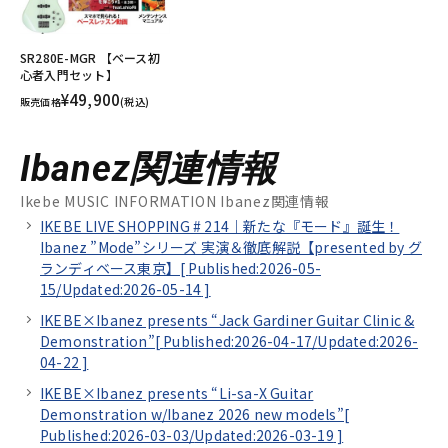
SR280E-MGR 【ベース初
心者入門セット】
¥49,900
販売価格
(税込)
Ibanez関連情報
Ikebe MUSIC INFORMATION Ibanez関連情報
IKEBE LIVE SHOPPING # 214｜新たな『モード』誕生！
Ibanez ”Mode”シリーズ 実演＆徹底解説【presented by グ
ランディベース東京】[
Published:2026-05-
15/
Updated:2026-05-14
]
IKEBE×Ibanez presents “Jack Gardiner Guitar Clinic &
Demonstration”[
Published:2026-04-17/
Updated:2026-
04-22
]
IKEBE×Ibanez presents “Li-sa-X Guitar
Demonstration w/Ibanez 2026 new models”[
Published:2026-03-03/
Updated:2026-03-19
]