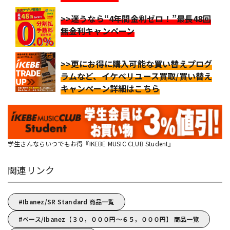
>>迷うなら“4年間金利ゼロ！”最長48回
無金利キャンペーン
>>更にお得に購入可能な買い替えプログ
ラムなど、イケベリユース買取/買い替え
キャンペーン詳細はこちら
学生さんならいつでもお得『IKEBE MUSIC CLUB Student』
関連リンク
Ibanez/SR Standard 商品一覧
ベース/Ibanez【３０，０００円～６５，０００円】 商品一覧