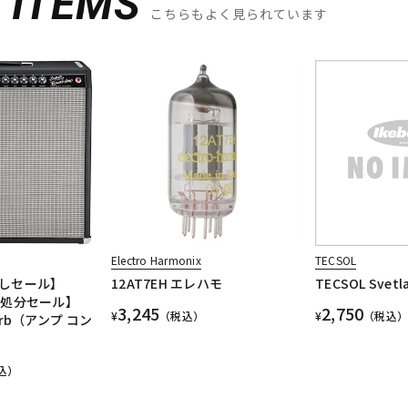
D
ITEMS
こちらもよく見られています
Electro Harmonix
TECSOL
しセール】
12AT7EH エレハモ
TECSOL Svetl
庫処分セール】
3,245
2,750
¥
（税込）
¥
（税込）
verb（アンプ コン
）
込）