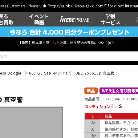
eas Customers: Please visit "
https://global.ikebe-gakki.com/
" for direct intern
売る
イベント
学割
古買取
動画
サービス
【重要】熊本県で発生した地震に伴う配送の遅延について(
07月29日
更新)
esa Boogie
6L6 GC STR 440 (Pair) TUBE 750618D 真空管
ベース
ウクレレ
新品
WEB注文店頭受取
18D 真空管
商品番号 857455
JAN ：
45805
S
コンディション
：
管楽器
その他楽器