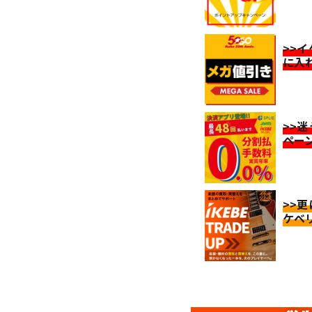
>>
に入
>>
ペー
>>
ケベ