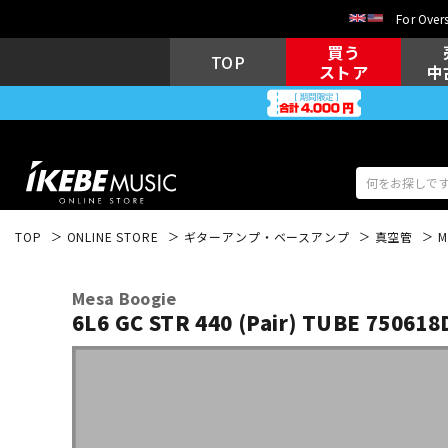
For Overs
買う
TOP
ストア
中
TOP
ONLINE STORE
ギターアンプ・ベースアンプ
真空管
M
アコギ/エレ
エレキギター
アコ
Mesa Boogie
6L6 GC STR 440 (Pair) TUBE 7506
キーボード
電子ピアノ