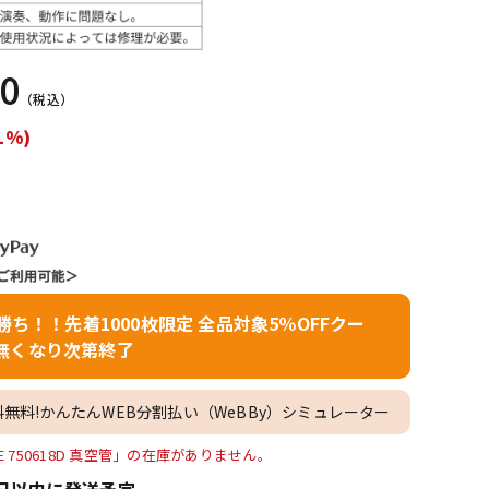
配信/ライブ
楽器アクセサ
機器
リ
00
（税込）
1%)
者勝ち！！先着1000枚限定 全品対象5％OFFクー
無くなり次第終了
料無料!かんたんWEB分割払い（WeBBy）シミュレーター
r) TUBE 750618D 真空管」の在庫がありません。
日以内に発送予定