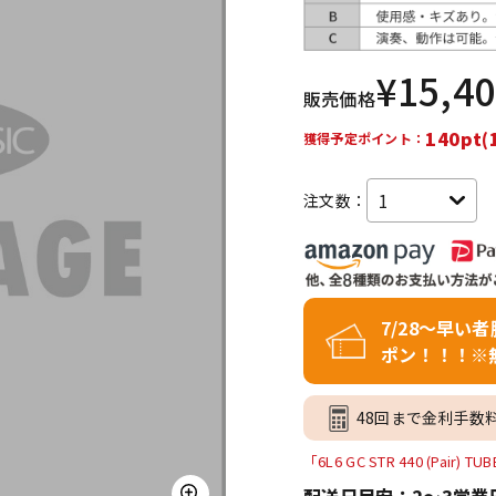
DTM オンラ
レコーディン
イン納品
グ機器
¥
15,4
販売価格
ジ
140pt(
獲得予定ポイント：
注文数：
7/28～早い
ポン！！！※
48回まで金利手数
「6L6 GC STR 440 (Pai
配送日目安：2～3営業