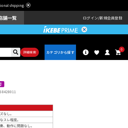
ational shipping.
店舗一覧
ログイン
新規会員登録
0
詳細検索
パーカッショ
ドラム
ン
可
68428011
アンプ
エフェクター