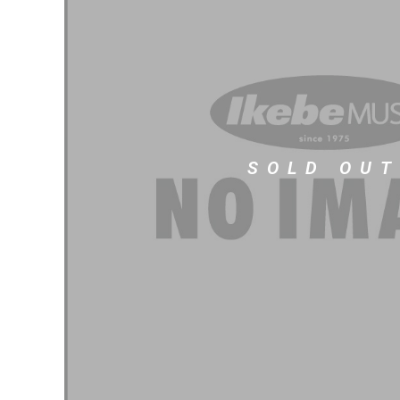
DJ機器
DTM
中古
ヴィンテー
SOLD OUT