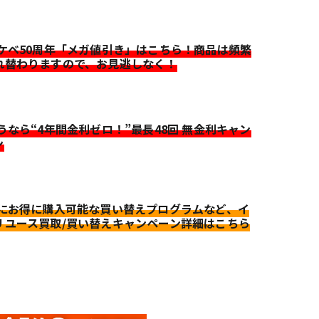
イケベ50周年「メガ値引き」はこちら！商品は頻繁
れ替わりますので、お見逃しなく！
迷うなら“4年間金利ゼロ！”最長48回 無金利キャン
ン
更にお得に購入可能な買い替えプログラムなど、イ
リユース買取/買い替えキャンペーン詳細はこちら