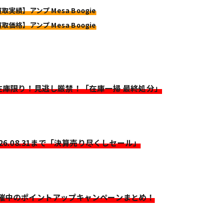
取実績】アンプ Mesa Boogie
取価格】アンプ Mesa Boogie
>在庫限り！見逃し厳禁！「在庫一掃 最終処分」
026.08.31まで「決算売り尽くしセール」
開催中のポイントアップキャンペーンまとめ！