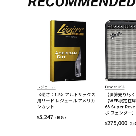
RECOMMENDE
レジェール
Fender USA
《硬さ：1.5》アルトサックス
【決算売り尽く
用リード レジェール アメリカ
【WEB限定在
ンカット
65 Super Re
ボ フェンダー
5,247
¥
（税込）
275,000
¥
（税