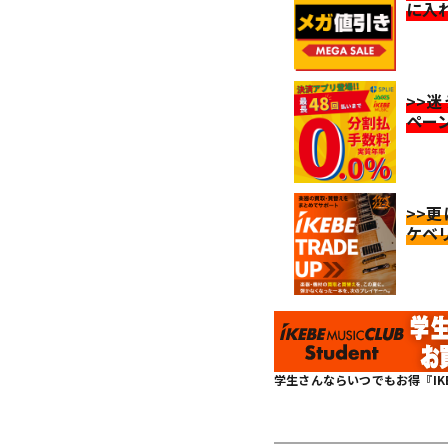
に入
>>
ペー
>>
ケベ
学生さんならいつでもお得『IKEBE 