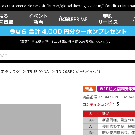
eas Customers: Please visit "
https://global.ikebe-gakki.com/
" for direct intern
売る
イベント
学割
古買取
動画
サービス
【重要】熊本県で発生した地震に伴う配送の遅延について(
07月29日
更新)
変換プラグ
TRUE DYNA
TD-20SP2 ﾊﾟｯﾁﾝｸﾞｹｰﾌﾞﾙ
ベース
ウクレレ
新品
WEB注文店頭受取
商品番号 857447
JAN ：
45348
S
コンディション
：
管楽器
その他楽器