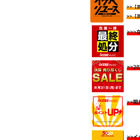
>>【
>>【
>>
>>2
>>
>>