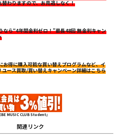
れ替わりますので、お見逃しなく！
迷うなら“4年間金利ゼロ！”最長48回 無金利キャン
ン
更にお得に購入可能な買い替えプログラムなど、イ
リユース買取/買い替えキャンペーン詳細はこちら
MUSIC CLUB Student』
関連リンク