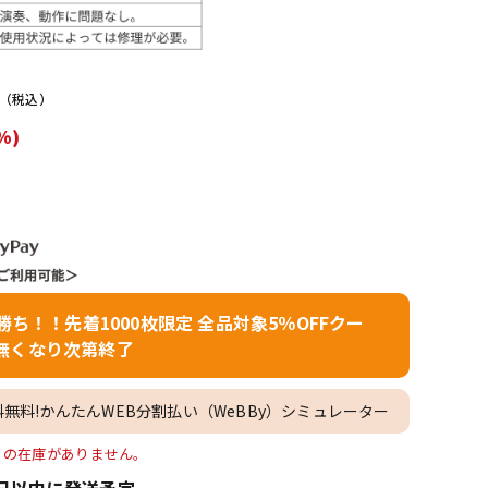
配信/ライブ
楽器アクセサ
機器
リ
（税込）
%)
者勝ち！！先着1000枚限定 全品対象5％OFFクー
無くなり次第終了
料無料!かんたんWEB分割払い（WeBBy）シミュレーター
ｰﾌﾞﾙ」の在庫がありません。
日以内に発送予定