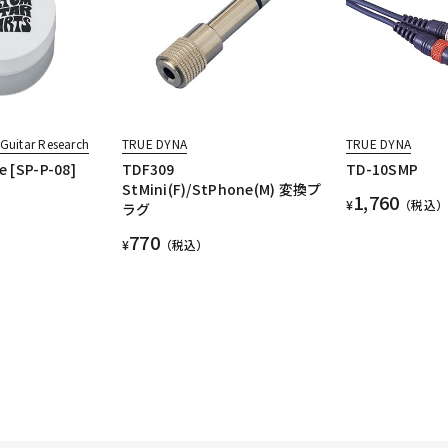
uitar Research
TRUE DYNA
TRUE DYNA
e [SP-P-08]
TDF309
TD-10SMP
StMini(F)/StPhone(M) 変換プ
1,760
¥
（税込）
ラグ
770
¥
（税込）