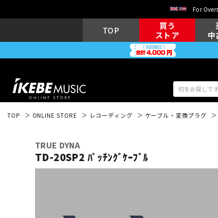
For Overs
買う
TOP
ストア
中
TOP
ONLINE STORE
レコーディング
ケーブル・変換プラグ
アコギ/エレ
エレキギター
アコ
TRUE DYNA
TD-20SP2 ﾊﾟｯﾁﾝｸﾞｹｰﾌﾞﾙ
キーボード
電子ピアノ