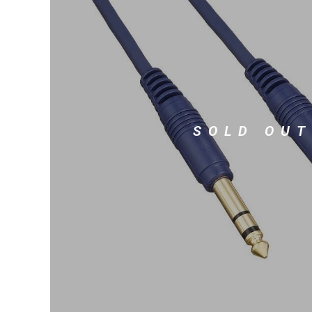
DJ機器
DTM
中古
ヴィンテー
SOLD OUT