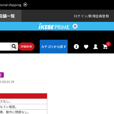
ational shipping.
店舗一覧
ログイン
新規会員登録
0
詳細検索
パーカッショ
ドラム
ン
可
53010139
アンプ
エフェクター