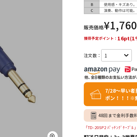
DTM オンラ
レコーディン
イン納品
グ機器
¥
1,760
販売価格
ジ
16pt(1
獲得予定ポイント：
注文数：
7/28～早い
ポン！！！※
48回まで金利手数
「TD-20SP2 ﾊﾟｯﾁﾝｸﾞｹ
配送日目安：2～3営業