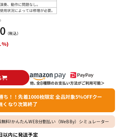
配信/ライブ
楽器アクセサ
機器
リ
）
00
（税込）
1%)
る
者勝ち！！先着1000枚限定 全品対象5％OFFクー
無くなり次第終了
料無料!かんたんWEB分割払い（WeBBy）シミュレーター
日以内に発送予定