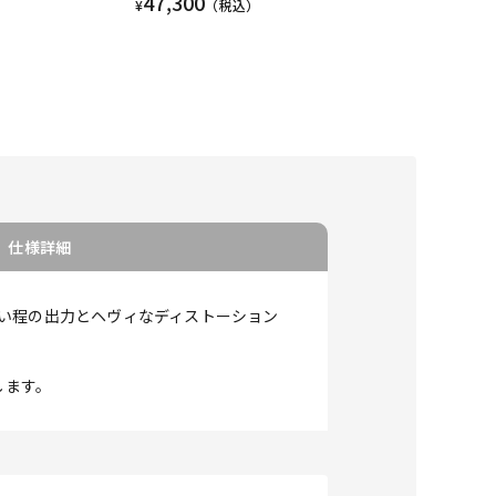
47,300
¥
（税込）
仕様詳細
い程の出力とヘヴィなディストーション
します。