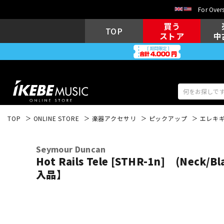
For Overs
買う
TOP
ストア
中
TOP
ONLINE STORE
楽器アクセサリ
ピックアップ
エレキ
アコギ/エレ
エレキギター
アコ
Seymour Duncan
Hot Rails Tele [STHR-1n] (Neck
入品】
キーボード
電子ピアノ