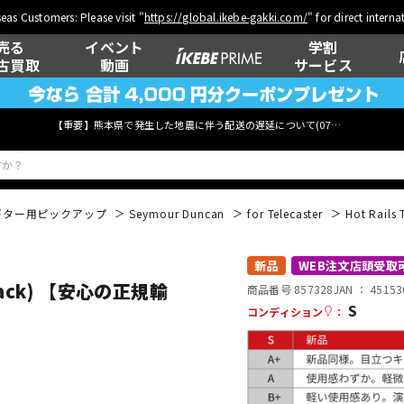
eas Customers: Please visit "
https://global.ikebe-gakki.com/
" for direct intern
売る
イベント
学割
古買取
動画
サービス
【重要】熊本県で発生した地震に伴う配送の遅延について(
07月29日
更新)
ギター用ピックアップ
Seymour Duncan
for Telecaster
Hot Rail
ベース
ウクレレ
新品
WEB注文店頭受取
/Black) 【安心の正規輸
商品番号 857328
JAN ：
45153
S
コンディション
：
管楽器
その他楽器