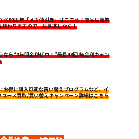
イケベ50周年「メガ値引き」はこちら！商品は頻繁
れ替わりますので、お見逃しなく！
迷うなら“4年間金利ゼロ！”最長48回 無金利キャン
ン
更にお得に購入可能な買い替えプログラムなど、イ
リユース買取/買い替えキャンペーン詳細はこちら