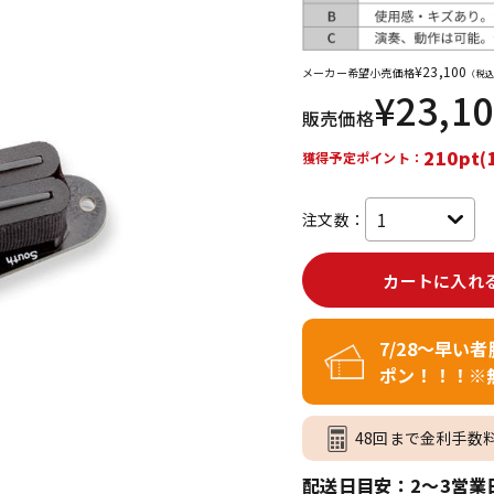
DTM オンラ
レコーディン
イン納品
グ機器
¥
23,100
メーカー希望小売価格
（税込
¥
23,1
販売価格
ジ
210pt(
獲得予定ポイント：
注文数：
カートに入れ
7/28～早い
ポン！！！※
48回まで金利手数
配送日目安：2～3営業