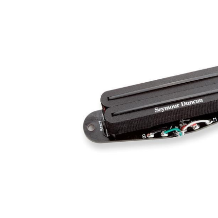
DJ機器
DTM
中古
ヴィンテー