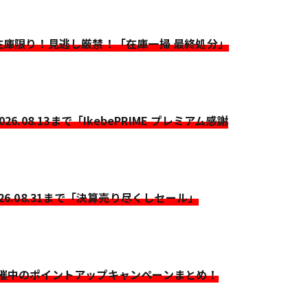
>在庫限り！見逃し厳禁！「在庫一掃 最終処分」
2026.08.13まで「IkebePRIME プレミアム感謝
026.08.31まで「決算売り尽くしセール」
開催中のポイントアップキャンペーンまとめ！