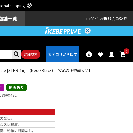
ational shipping.
店舗一覧
ログイン
新規会員登録
0
詳細検索
s Tele [STHR-1n] (Neck/Black) 【安心の正規輸入品】
パーカッショ
ドラム
ン
可
動画あり
03608472
アンプ
エフェクター