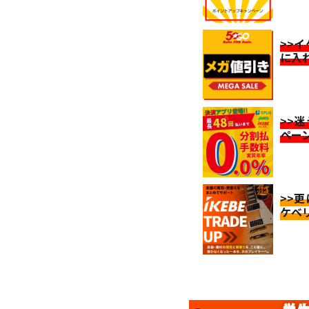
>>
に入
>>
ペー
>>
ケベ