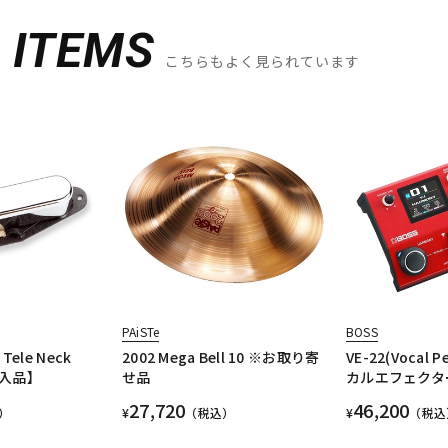
D
ITEMS
こちらもよく見られています
PAiSTe
BOSS
 Tele Neck
2002 Mega Bell 10 ※お取り寄
VE-22(Vocal P
入品】
せ品
カルエフェクター
27,720
46,200
）
¥
（税込）
¥
（税込