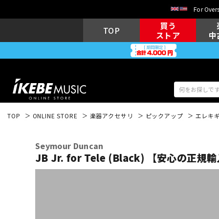
For Overs
買う
TOP
ストア
中
TOP
ONLINE STORE
楽器アクセサリ
ピックアップ
エレキ
アコギ/エレ
エレキギター
アコ
Seymour Duncan
JB Jr. for Tele (Black) 【安心の正
キーボード
電子ピアノ