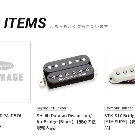
D
ITEMS
こちらもよく見られています
Seymour Duncan
Seymour Duncan
AD PA-TB DL
SH-6b Duncan Distortion/
STK-S10 Bridg
for Bridge (Black) 【安心の正
[YJM FURY
）
規輸入品】
品】