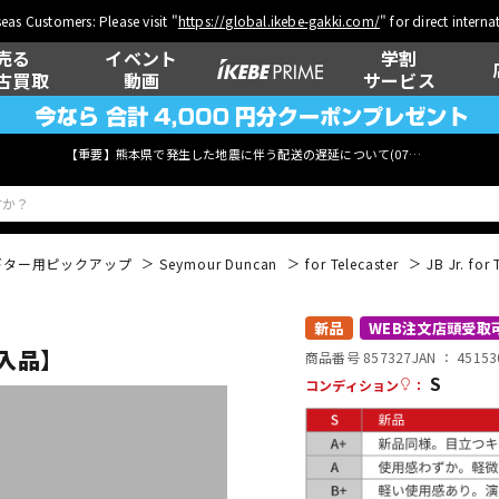
eas Customers: Please visit "
https://global.ikebe-gakki.com/
" for direct intern
売る
イベント
学割
古買取
動画
サービス
【重要】熊本県で発生した地震に伴う配送の遅延について(
07月29日
更新)
ギター用ピックアップ
Seymour Duncan
for Telecaster
JB Jr. f
ベース
ウクレレ
新品
WEB注文店頭受取
規輸入品】
商品番号 857327
JAN ：
45153
S
コンディション
：
管楽器
その他楽器