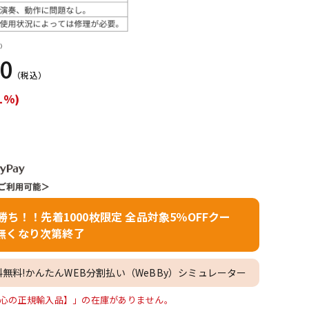
配信/ライブ
楽器アクセサ
機器
リ
）
00
（税込）
1%)
者勝ち！！先着1000枚限定 全品対象5％OFFクー
無くなり次第終了
料無料!かんたんWEB分割払い（WeBBy）シミュレーター
Black) 【安心の正規輸入品】」の在庫がありません。