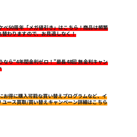
イケベ50周年「メガ値引き」はこちら！商品は頻繁
れ替わりますので、お見逃しなく！
迷うなら“4年間金利ゼロ！”最長48回 無金利キャン
ン
更にお得に購入可能な買い替えプログラムなど、イ
リユース買取/買い替えキャンペーン詳細はこちら