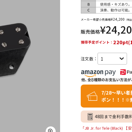
DTM オンラ
レコーディン
イン納品
グ機器
¥
24,200
メーカー希望小売価格
（税込
¥
24,2
販売価格
ジ
220pt(
獲得予定ポイント：
注文数：
7/28～早い
ポン！！！※
48回まで金利手数
「JB Jr. for Tele (