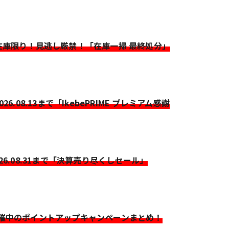
>在庫限り！見逃し厳禁！「在庫一掃 最終処分」
2026.08.13まで「IkebePRIME プレミアム感謝
026.08.31まで「決算売り尽くしセール」
開催中のポイントアップキャンペーンまとめ！