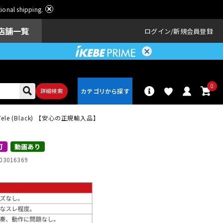
ational shipping.
店舗一覧
ログイン
新規会員登録
0
詳細検索
or Tele (Black) 【安心の正規輸入品】
パーカッショ
ドラム
ン
可
動画あり
03016369
アンプ
エフェクター