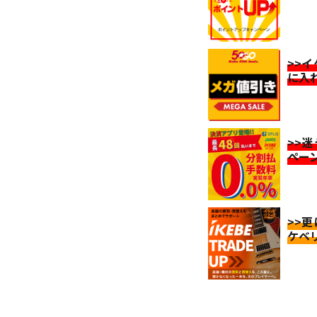
>>
に入
>>
ペー
>>
ケベ