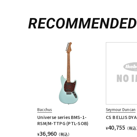
RECOMMENDE
Bacchus
Seymour Duncan
Universe series BMS-1-
CS B ELLIS DY
RSM/M-TTPG (PTL-SOB)
40,755
¥
（税込
36,960
¥
（税込）