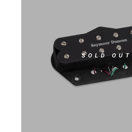
DJ機器
DTM
中古
ヴィンテー
SOLD OUT