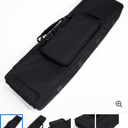
ベース
ウクレレ
ドラム
パーカッション
キーボード
電子ピアノ
管楽器
その他楽器
アンプ
エフェクター
DJ機器
DTM