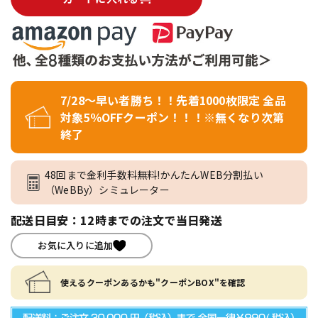
7/28～早い者勝ち！！先着1000枚限定 全品
対象5％OFFクーポン！！！※無くなり次第
終了
48回まで金利手数料無料!かんたんWEB分割払い
（WeBBy）シミュレーター
配送日目安：12時までの注文で当日発送
お気に入りに追加
使えるクーポンあるかも"クーポンBOX"を確認