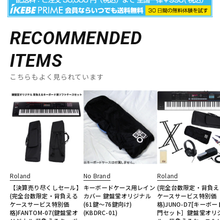
RECOMMENDED
ITEMS
こちらもよく見られています
Roland
No Brand
Roland
【決算売り尽くしセール】
キーボードケース用レイン
(完全台数限定・背負え
(完全台数限定・背負える
カバー 鍵盤堂オリジナル
ケースサービス特別価
ケースサービス特別価
(61鍵～76鍵向け)
格)JUNO-D7[キーボ
格)FANTOM-07(鍵盤堂オ
(KBDRC-01)
門セット］鍵盤堂オリ