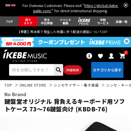
For Overseas Customers: Please visit "
https://global.ikebe-
gakki.com/
" for direct international shipping.
買う
売る
イベント
学割
TOP
店舗一覧
ストア
中古買取
動画
サービス
【重要】熊本県で発生した地震に伴う配送の遅延について(
07月29日
更新)
0
詳細検索
TOP
ONLINE STORE
シンセサイザー・電子楽器
シンセ・キー
No Brand
鍵盤堂オリジナル 背負えるキーボード用ソフ
トケース 73～76鍵盤向け (KBDB-76)
エレキギター
アコギ/エレアコ