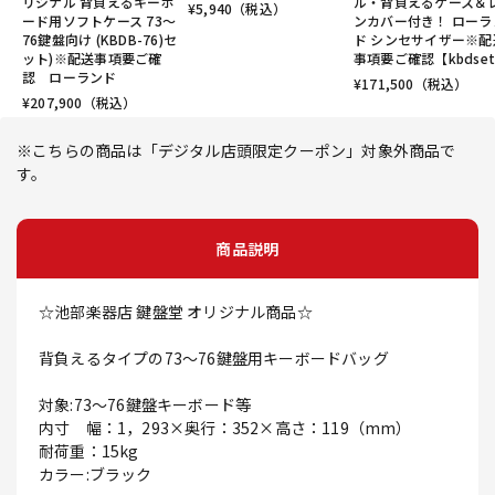
リジナル 背負えるキーボ
ル・背負えるケース＆
¥
5,940
（税込）
ード用ソフトケース 73～
ンカバー付き！ ローラ
76鍵盤向け (KBDB-76)セ
ド シンセサイザー※配
ット)※配送事項要ご確
事項要ご確認【kbdse
認 ローランド
¥
171,500
（税込）
¥
207,900
（税込）
※こちらの商品は「デジタル店頭限定クーポン」対象外商品で
す。
商品説明
☆池部楽器店 鍵盤堂 オリジナル商品☆
背負えるタイプの73～76鍵盤用キーボードバッグ
対象:73～76鍵盤キーボード等
内寸 幅：1，293×奥行：352×高さ：119（mm）
耐荷重：15kg
カラー:ブラック