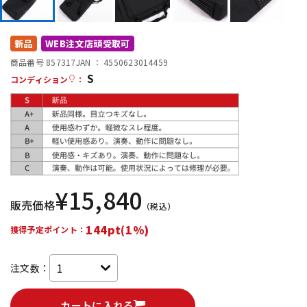
DTM オンライン納品
レコーディング機器
新品
WEB注文店頭受取可
配信/ライブ機器
楽器アクセサリ
商品番号 857317
JAN ：
4550623014459
S
コンディション
：
中古
ヴィンテージ
¥
15,840
販売価格
（税込）
144pt(1%)
獲得予定ポイント：
注文数：
カートに入れる