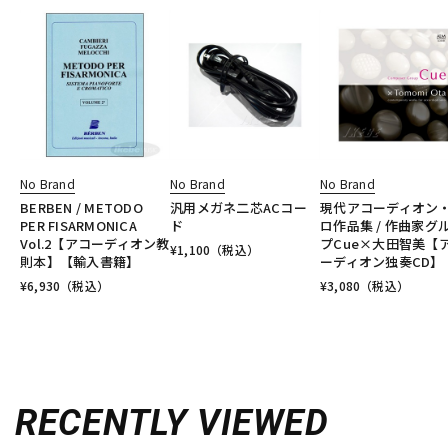
No Brand
No Brand
No Brand
BERBEN / METODO
汎用メガネ二芯ACコー
現代アコーディオン
PER FISARMONICA
ド
ロ作品集 / 作曲家グ
Vol.2【アコーディオン教
プCue×大田智美【
¥
1,100
（税込）
則本】【輸入書籍】
ーディオン独奏CD】
¥
6,930
（税込）
¥
3,080
（税込）
RECENTLY VIEWED