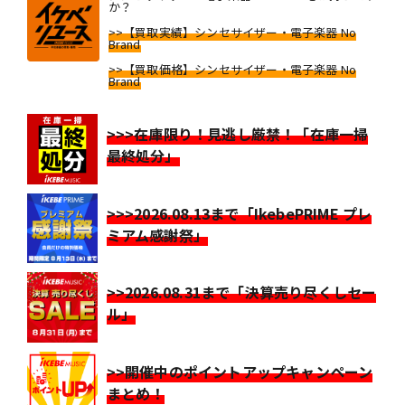
か？
>>【買取実績】シンセサイザー・電子楽器 No
Brand
>>【買取価格】シンセサイザー・電子楽器 No
Brand
>>>在庫限り！見逃し厳禁！「在庫一掃
最終処分」
>>>2026.08.13まで「IkebePRIME プレ
ミアム感謝祭」
>>2026.08.31まで「決算売り尽くしセー
ル」
>>開催中のポイントアップキャンペーン
まとめ！