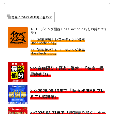
商品についてのお問い合わせ
レコーディング機器 HosaTechnologyをお持ちです
か？
>>【買取実績】レコーディング機器
HosaTechnology
>>【買取価格】レコーディング機器
HosaTechnology
>>>在庫限り！見逃し厳禁！「在庫一掃
最終処分」
>>>2026.08.13まで「IkebePRIME プレ
ミアム感謝祭」
>>2026.08.31まで「決算売り尽くしセー