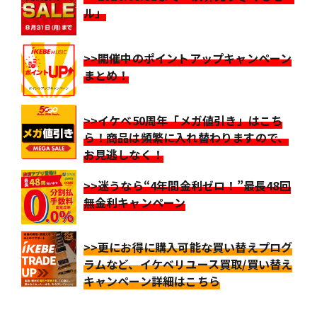
ル」
>>開催中のポイントアップキャンペーン
まとめ！
>>イケベ50周年「メガ値引き」はこち
ら！商品は頻繁に入れ替わりますので、
お見逃しなく！
>>迷うなら“4年間金利ゼロ！”最長48回
無金利キャンペーン
>>更にお得に購入可能な買い替えプログ
ラムなど、イケベリユース買取/買い替え
キャンペーン詳細はこちら