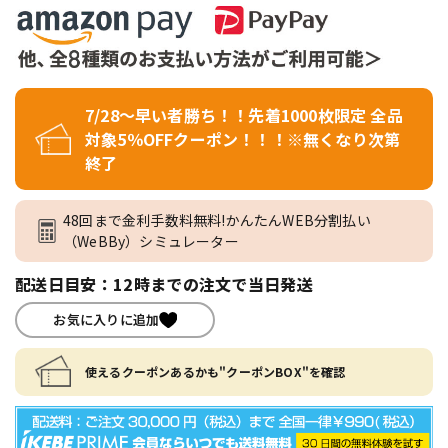
7/28～早い者勝ち！！先着1000枚限定 全品
対象5％OFFクーポン！！！※無くなり次第
終了
48回まで金利手数料無料!かんたんWEB分割払い
（WeBBy）シミュレーター
配送日目安：12時までの注文で当日発送
お気に入りに追加
使えるクーポンあるかも"クーポンBOX"を確認