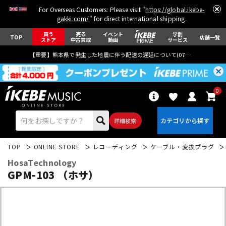
For Overseas Customers: Please visit "
https://global.ikebe-
gakki.com/
" for direct international shipping.
買う
売る
イベント
学割
TOP
店舗一覧
ストア
中古買取
動画
サービス
【重要】熊本県で発生した地震に伴う配送の遅延について(
07月29日
更新)
0
詳細検索
TOP
ONLINE STORE
レコーディング
ケーブル・変換プラグ
HosaTechnology
GPM-103 （ホサ）
エレキギター
アコギ/エレアコ