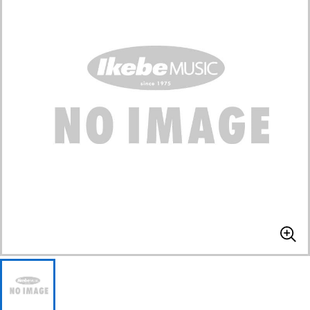
ベース
ウクレレ
ドラム
パーカッション
キーボード
電子ピアノ
管楽器
その他楽器
アンプ
エフェクター
DJ機器
DTM