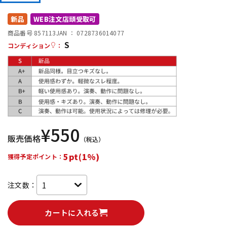
DTM オンライン納品
レコーディング機器
新品
WEB注文店頭受取可
商品番号 857113
JAN ：
0728736014077
S
配信/ライブ機器
楽器アクセサリ
コンディション
：
中古
ヴィンテージ
¥
550
販売価格
（税込）
5pt(1%)
獲得予定ポイント：
注文数：
カートに入れる