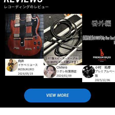
レコーディングのレビュー
向井
イケベリユース
Chihirö
小村 拓摩
IKEBUKURO
リボレ秋葉原店
プレミアムベー
2026/05/19
2026/01/09
阪
2025/12/06
VIEW MORE