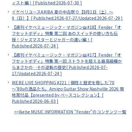
ィスト編！[
Published:2026-07-30
]
イケベリユースAKIBA 夏の中古祭り【8月1日（土）～
9（日）】[
Published:2026-07-27/
Updated:2026-07-29
]
【週刊イケベミュージック・マガジン📖#18】Fender「オ
フセットボディ」特集 第二回 あのスイッチの使い方も伝
授！ジャズマスターとジャガーの違い編！[
Published:2026-07-24
]
【週刊イケベミュージック・マガジン📖#17】Fender「オ
フセットボディ」特集 第一回 ストラトを超える最高級機か
らまさかの…その逆転の歴史[
Published:2026-07-
17/
Updated:2026-07-24
]
IKEBE LIVE SHOPPING #221｜個性と歴史を宿した’70
～’80sの逸品たち。Amigo Guitar Show Nashville 2026 現
地買付品【presented by ベースコレクション】[
Published:2026-06-03
]
>>Ikebe MUSIC INFORMATION "Fender"のコンテンツ一覧