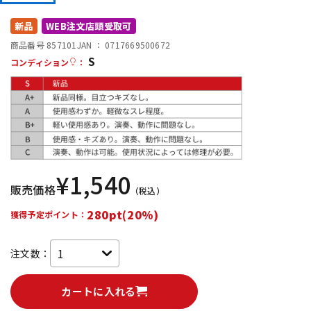
DTM オンライン納品
レコーディング機器
新品
WEB注文店頭受取可
商品番号 857101
JAN ：
0717669500672
S
配信/ライブ機器
楽器アクセサリ
コンディション
：
中古
ヴィンテージ
¥
1,540
販売価格
（税込）
280pt(20%)
獲得予定ポイント：
注文数：
カートに入れる