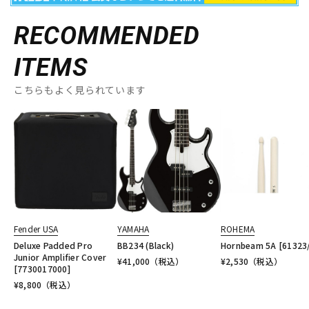
RECOMMENDED
ITEMS
こちらもよく見られています
Fender USA
YAMAHA
ROHEMA
Deluxe Padded Pro
BB234 (Black)
Hornbeam 5A [61323
Junior Amplifier Cover
¥
41,000
（税込）
¥
2,530
（税込）
[7730017000]
¥
8,800
（税込）