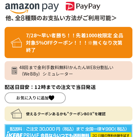
7/28～早い者勝ち！！先着1000枚限定 全品
対象5％OFFクーポン！！！※無くなり次第
終了
48回まで金利手数料無料!かんたんWEB分割払い
（WeBBy）シミュレーター
配送日目安：12時までの注文で当日発送
お気に入りに追加
使えるクーポンあるかも"クーポンBOX"を確認