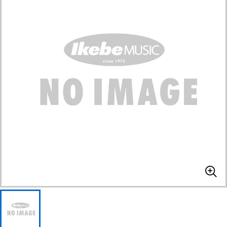
ベース
ウクレレ
ドラム
パーカッション
キーボード
電子ピアノ
管楽器
その他楽器
アンプ
エフェクター
DJ機器
DTM