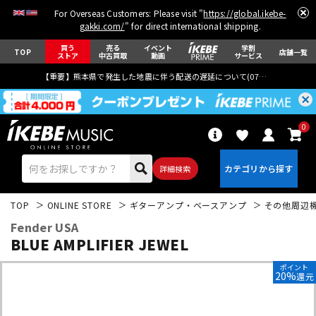
For Overseas Customers: Please visit "
https://global.ikebe-
gakki.com/
" for direct international shipping.
買う
売る
イベント
学割
TOP
店舗一覧
ストア
中古買取
動画
サービス
【重要】熊本県で発生した地震に伴う配送の遅延について(
07月29日
更新)
0
詳細検索
TOP
ONLINE STORE
ギターアンプ・ベースアンプ
その他周辺
Fender USA
BLUE AMPLIFIER JEWEL
ポイント
20%
還元
エレキギター
アコギ/エレアコ