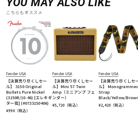
YOU MAY ALSO LIKE
こちらもオススメ
Fender USA
Fender USA
Fender USA
【決算売り尽くしセー
【決算売り尽くしセー
【決算売り尽くしセ
ル】 3150 Original
ル】Mini 57 Twin
ル】 Monogramme
Bullets Pure Nickel
Amp（ミニアンプ フェ
Strap
(3150R/10-46) [エレキギ
ンダー）
Black/Yellow/Brow
ター弦] (#0733150406)
¥
5,720
（税込）
¥
2,420
（税込）
¥
990
（税込）