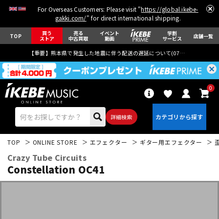
For Overseas Customers: Please visit "
https://global.ikebe-
gakki.com/
" for direct international shipping.
買う
売る
イベント
学割
TOP
店舗一覧
ストア
中古買取
動画
サービス
【重要】熊本県で発生した地震に伴う配送の遅延について(
07月29日
更新)
0
詳細検索
TOP
ONLINE STORE
エフェクター
ギター用エフェクター
Crazy Tube Circuits
Constellation OC41
エレキギター
アコギ/エレアコ