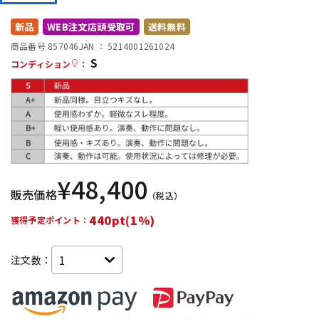
DTM オンライン納品
レコーディング機器
新品
WEB注文店頭受取可
送料無料
商品番号 857046
JAN ：
5214001261024
S
配信/ライブ機器
楽器アクセサリ
コンディション
：
中古
ヴィンテージ
¥
48,400
販売価格
（税込）
440pt(1%)
獲得予定ポイント：
注文数：