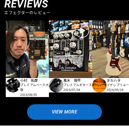
REVIEWS
エフェクターのレビュー
小村 拓摩
黒木 翔平
タカハタ
プレミアムベース大
プレミアムギターズ
イケシブリユー
阪
2026/07/04
2026/05/28
2026/08/05
VIEW MORE