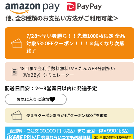
7/28～早い者勝ち！！先着1000枚限定 全品
対象5％OFFクーポン！！！※無くなり次第
終了
48回まで金利手数料無料!かんたんWEB分割払い
（WeBBy）シミュレーター
配送日目安：2～3営業日以内に発送予定
お気に入りに追加
使えるクーポンあるかも"クーポンBOX"を確認