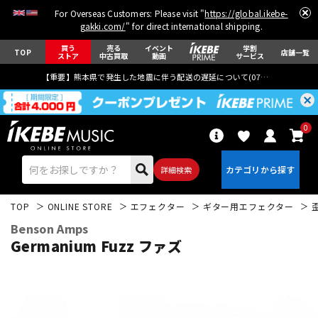
For Overseas Customers: Please visit "
https://global.ikebe-
gakki.com/
" for direct international shipping.
買う
売る
イベント
学割
TOP
店舗一覧
ストア
中古買取
動画
サービス
【重要】熊本県で発生した地震に伴う配送の遅延について(
07月29日
更新)
0
詳細検索
TOP
ONLINE STORE
エフェクター
ギター用エフェクター
Benson Amps
Germanium Fuzz ファズ
エレキギター
アコギ/エレアコ