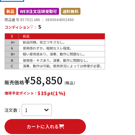
DTM オンライン納品
レコーディング機器
新品
WEB注文店頭受取可
送料無料
商品番号 857021
JAN ：
0860044002480
S
配信/ライブ機器
楽器アクセサリ
コンディション
：
中古
ヴィンテージ
¥
58,850
販売価格
（税込）
535pt(1%)
獲得予定ポイント：
注文数：
カートに入れる