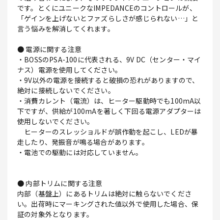
です。とくにユニークなIMPEDANCEのコントロールが、
「ゲインを上げないとファズらしさが感じられない…」と
言う悩みを解消してくれます。
● 電源に関する注意
・BOSSのPSA-100に代表される、9V DC（センター・マイ
ナス）電源を使用してください。
・9V以外の電源を接続すると破損の恐れがありますので、
絶対に接続しないでください。
・消費カレント（電流）は、ヒーター駆動時でも100mA以
下ですが、供給が100mAを著しく下回る電源アダプターは
使用しないでください。
ヒーターのスレッショルドが誤作動を起こし、LEDが暴
走したり、発振音が鳴る場合があります。
・電池での駆動には対応していません。
● 内部トリムに関する注意
内部（基盤上）にあるトリムは絶対に触らないでくださ
い。出荷時にマーキングされた値以外で使用した場合、保
証の対象外となります。