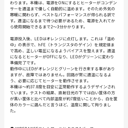
わります。本機は、電源をONにするとヒーターがコンデン
サーを適温まで優しく自動的に温めます。そのため外気の
寒暖に関わらず、ベストなパフォーマンスが得られる訳で
す。適温になるまで待つ必要があるため、電源を入れてか
ら使用開始できるまで2～3分かかります。
電源投入後、LEDはオレンジに点灯します。これは「温め
中」の表示で、hFE（トランジスタのゲイン）を規定値ま
で高め、正しい電圧になるようバイアスを整えます。適温
になるとヒーターがOFFになり、LEDがグリーンに変わり
準備完了です。
動作中にLEDがオレンジとグリーンを行き来する事があり
ますが、故障ではありません。回路が常に適温になるよ
う、必要に応じてヒーターを動作させます。
本機は～約37.8度を目安に正常動作するようデザインされ
ています。テストの結果、直射日光の下では白い筐体の方
が黒い筐体と比べて内部温度が約7度低いことから、白を筐
体のカラーに選んだと言うほど、温度に関して拘りまし
た。