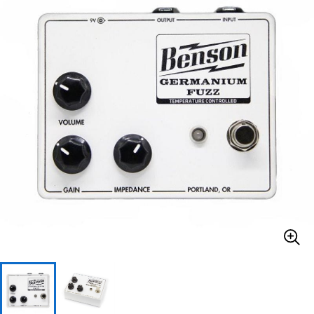
ベース
ウクレレ
ドラム
パーカッション
キーボード
電子ピアノ
管楽器
その他楽器
アンプ
エフェクター
DJ機器
DTM