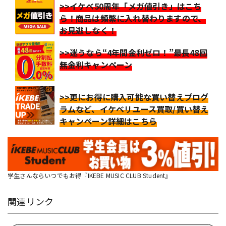
>>イケベ50周年「メガ値引き」はこち
ら！商品は頻繁に入れ替わりますので、
お見逃しなく！
>>迷うなら“4年間金利ゼロ！”最長48回
無金利キャンペーン
>>更にお得に購入可能な買い替えプログ
ラムなど、イケベリユース買取/買い替え
キャンペーン詳細はこちら
学生さんならいつでもお得『IKEBE MUSIC CLUB Student』
関連リンク