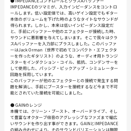
● IMPEDANCEコントロールとクラスAバッファー
IMPEDANCEのツマミが、入力インピーダンスをコントロ
ールします。低い設定値では、高いゲイン設定でもギター
本体のボリュームを下げた時のようなタイトなサウンドが
得られます。しかし、本来は低いインピーダンス設定だ
と、手前にバッファーや他のエフェクターが接続した時、
サウンドに悪影響を与えてしまいます。そこで我々はクラ
スAバッファーを入力部にプラスしました。このバッファ
ーはJack Orman（世界で初めてコンパクト・エフェクタ
ーを作ったギタリスト）のような、オーディオ用トランジ
スターをインダクション・コイル、抵抗、コンデンサーを
して使用した、パッシブ・ピックアップ・シミュレーター
回路を採用しています。
このバッファーが他のエフェクターとの接続で発生する問
題を解消し、手前にブースターを接続するなど今まで不可
能とされていた接続を可能にしました。
● GAINのレンジ
本機では、クリーン・ブースト、オーバードライブ、そし
て豊富なオクターブ倍音のアグレッシブなファズまで幅広
いサウンドを作り出す事ができます。GAINとIMPEDANCE
の組み合わせにより、そのサウンドバリエーションは無限