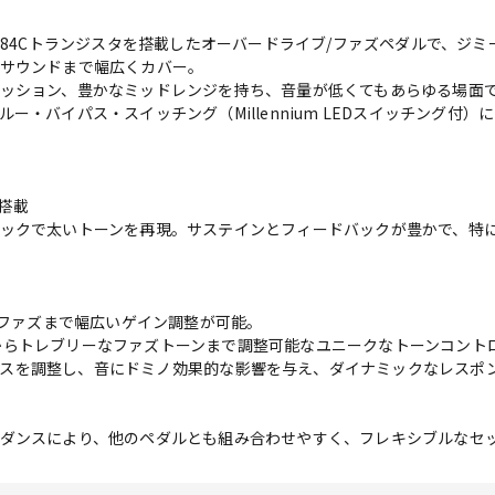
Stock BC184Cトランジスタを搭載したオーバードライブ/ファズペダルで
サウンドまで幅広くカバー。
ッション、豊かなミッドレンジを持ち、音量が低くてもあらゆる場面
ー・バイパス・スイッチング（Millennium LEDスイッチング付
タ搭載
ックで太いトーンを再現。サステインとフィードバックが豊かで、特
イブからファズまで幅広いゲイン調整が可能。
トーンからトレブリーなファズトーンまで調整可能なユニークなトーンコント
バイアスを調整し、音にドミノ効果的な影響を与え、ダイナミックなレスポ
ダンスにより、他のペダルとも組み合わせやすく、フレキシブルなセ