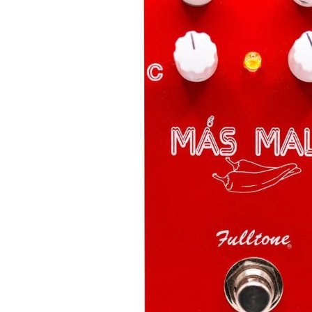
DJ機器
DTM
中古
ヴィンテー