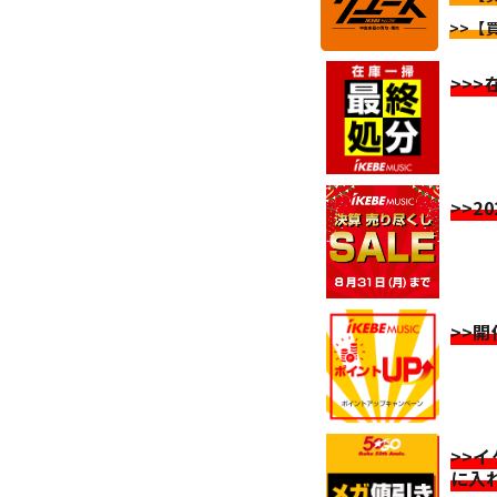
>>【
>>
>>2
>>
>>
に入