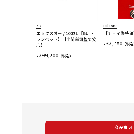
XO
Fulltone
エックスオー / 1602L 【Bb ト
【チョイ傷特価】 
ランペット】【出荷前調整で安
32,780
¥
（税込
心】
299,200
¥
（税込）
商品説明