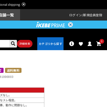
ational shipping.
店舗一覧
ログイン
新規会員登録
0
詳細検索
パーカッショ
ドラム
ン
可
送料無料
91000803
アンプ
エフェクター