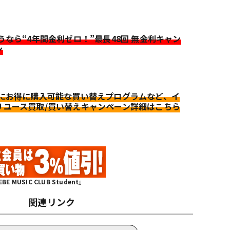
迷うなら“4年間金利ゼロ！”最長48回 無金利キャン
ン
更にお得に購入可能な買い替えプログラムなど、イ
リユース買取/買い替えキャンペーン詳細はこちら
MUSIC CLUB Student』
関連リンク