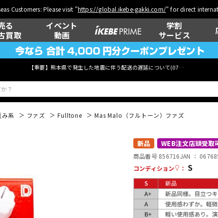
eas Customers: Please visit "
https://global.ikebe-gakki.com/
" for direct intern
売る
イベント
学割
古買取
動画
サービス
【重要】熊本県で発生した地震に伴う配送の遅延について(
07月29日
更新)
歪み系
ファズ
Fulltone
Mas Malo（フルトーン）ファズ
ベース
ウクレレ
新品
WEB注文店頭受取
商品番号 856716
JAN ：
06768
S
コンディション
：
管楽器
その他楽器