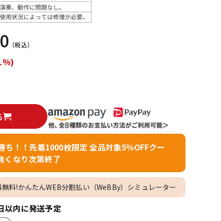
配信/ライブ
楽器アクセサ
機器
リ
00
（税込）
1%)
る
者勝ち！！先着1000枚限定 全品対象5％OFFクー
無くなり次第終了
料無料!かんたんWEB分割払い（WeBBy）シミュレーター
日以内に発送予定