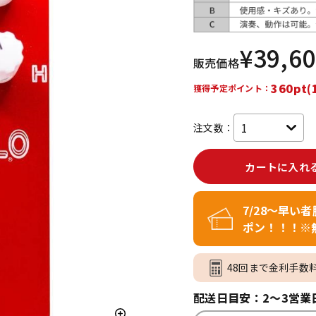
DTM オンラ
レコーディン
イン納品
グ機器
¥
39,6
販売価格
ジ
360pt(
獲得予定ポイント：
注文数：
カートに入れ
7/28～早い
ポン！！！※
48回まで金利手数
配送日目安：2～3営業