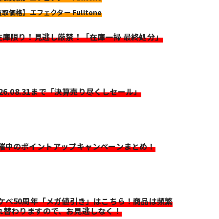
買取価格】エフェクター Fulltone
>在庫限り！見逃し厳禁！「在庫一掃 最終処分」
026.08.31まで「決算売り尽くしセール」
開催中のポイントアップキャンペーンまとめ！
イケベ50周年「メガ値引き」はこちら！商品は頻繁
れ替わりますので、お見逃しなく！