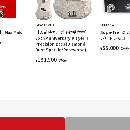
Fender MEX
Fulltone
Mas Malo
【入荷待ち、ご予約受付中】
Supa-Trem2
75th Anniversary Player II
ン）トレモロ
）
Precision Bass (Diamond
55,000
¥
（税込
Dust Sparkle/Rosewood)
181,500
¥
（税込）