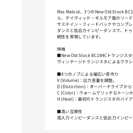
Mas Maloは、3つのNew Old 
ら、デイヴィッド・ギルモア風のリード
サステイン・フィードバックやコンプレ
ダンスと低出力インピーダンスで、トゥル
続性を実現しています。
特徴
■New Old Stock BC184Cトランジス
ヴィンテージトランジスタによるクラシ
■4つのノブによる幅広い音作り
V (Volume)：出力音量を調整。
D (Distortion)：オーバードラ
C (Color)：ウォームでリッチな
H (Heat)：最初のトランジスタの
■高い互換性
高入力インピーダンスと低出力インピー