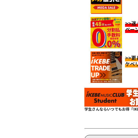
>>
ペー
>>
ケベ
学生さんならいつでもお得『IKEBE 