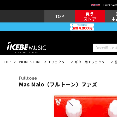
For Overs
買う
TOP
ストア
中
TOP
ONLINE STORE
エフェクター
ギター用エフェクター
アコギ/エレ
エレキギター
アコ
Fulltone
Mas Malo（フルトーン）ファズ
キーボード
電子ピアノ