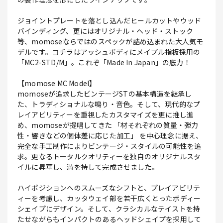
ジョイントプレートを落とし込んだヒールカットやウッド
バインディング、更にはオリジナル・ヘッド・ストック
等、momoseならではのスペックが詰め込まれた大人気モ
デルです。コチラはアッシュボディにメイプル指板採用の
「MC2-STD/M」。これぞ「Made In Japan」の底力！
【momose MC Model】
momoseが追求したビンテージSTの基本構造を継承し
た、トラディショナルな鳴り・音色。そして、現代的なプ
レイアビリティーを重視したカスタマイズを更に推し進
め、momoseが提唱してきた 「材それぞれの質量・弾力
性・響きなどの個体差に応じた加工」 を中心理念に据え、
完全な手工制作によりビンテージ・スタイルの可能性を追
求。更なるトータルクオリティーを独自のオリジナルスタ
イルに昇華し、満を持して完成させました。
ハイポジションへのスムーズなシフトと、プレイアビリテ
ィーを考慮し、カッタウェイ部を若干広くとったボディー
シェイプにデザイン。そして、クラシカルなテイストを持
たせながらもインパクトのあるヘッドシェイプを採用して