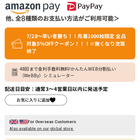
7/28～早い者勝ち！！先着1000枚限定 全品
対象5％OFFクーポン！！！※無くなり次第
終了
48回まで金利手数料無料!かんたんWEB分割払い
（WeBBy）シミュレーター
配送日目安：通常3～4営業日以内に発送予定
お気に入りに追加
For Overseas Customers
Also available on our global store.