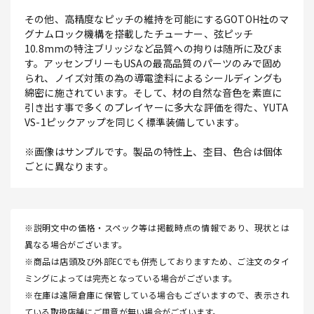
その他、高精度なピッチの維持を可能にするGOTOH社のマ
グナムロック機構を搭載したチューナー、弦ピッチ
10.8mmの特注ブリッジなど品質への拘りは随所に及びま
す。アッセンブリーもUSAの最高品質のパーツのみで固め
られ、ノイズ対策の為の導電塗料によるシールディングも
綿密に施されています。そして、材の自然な音色を素直に
引き出す事で多くのプレイヤーに多大な評価を得た、YUTA
VS-1ピックアップを同じく標準装備しています。
※画像はサンプルです。製品の特性上、杢目、色合は個体
ごとに異なります。
※説明文中の価格・スペック等は掲載時点の情報であり、現状とは
異なる場合がございます。
※商品は店頭及び外部ECでも併売しておりますため、ご注文のタイ
ミングによっては完売となっている場合がございます。
※在庫は遠隔倉庫に保管している場合もございますので、表示され
ている取扱店舗にご用意が無い場合がございます。