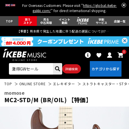
For Overseas Customers: Please visit "
https://global.ikebe-
gakki.com/
" for direct international shipping.
買う
売る
イベント
学割
TOP
店舗一覧
ストア
中古買取
動画
サービス
【重要】熊本県で発生した地震に伴う配送の遅延について(
07月29日
更新)
0
詳細検索
TOP
ONLINE STORE
エレキギター
ストラトキャスター・STタ
momose
MC2-STD/M (BR/OIL) 【特価】
エレキギター
アコギ/エレアコ