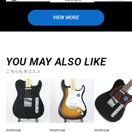
VIEW MORE
YOU MAY ALSO LIKE
こちらもオススメ
momose
momose
momose