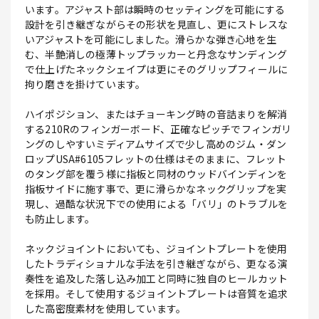
います。アジャスト部は瞬時のセッティングを可能にする
設計を引き継ぎながらその形状を見直し、更にストレスな
いアジャストを可能にしました。滑らかな弾き心地を生
む、半艶消しの極薄トップラッカーと丹念なサンディング
で仕上げたネックシェイプは更にそのグリップフィールに
拘り磨きを掛けています。
ハイポジション、またはチョーキング時の音詰まりを解消
する210Rのフィンガーボード、正確なピッチでフィンガリ
ングのしやすいミディアムサイズで少し高めのジム・ダン
ロップUSA#6105フレットの仕様はそのままに、フレット
のタング部を覆う様に指板と同材のウッドバインディンを
指板サイドに施す事で、更に滑らかなネックグリップを実
現し、過酷な状況下での使用による「バリ」のトラブルを
も防止します。
ネックジョイントにおいても、ジョイントプレートを使用
したトラディショナルな手法を引き継ぎながら、更なる演
奏性を追及した落し込み加工と同時に独自のヒールカット
を採用。そして使用するジョイントプレートは音質を追求
した高密度素材を使用しています。