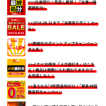
>>>在庫限り！見逃し厳禁！「在庫一掃
最終処分」
>>2026.08.31まで「決算売り尽くしセー
ル」
>>開催中のポイントアップキャンペーン
まとめ！
>>イケベ50周年「メガ値引き」はこち
ら！商品は頻繁に入れ替わりますので、
お見逃しなく！
>>迷うなら“4年間金利ゼロ！”最長48回
無金利キャンペーン