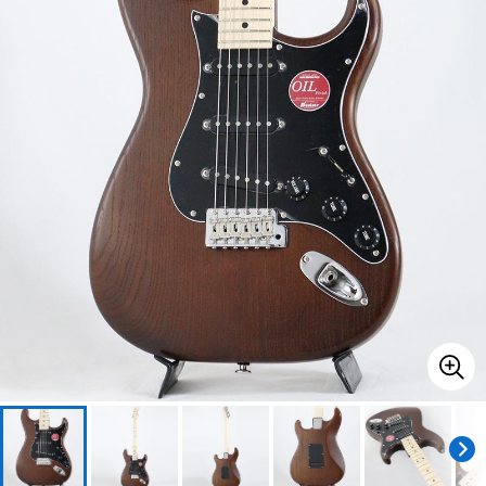
ベース
ウクレレ
ドラム
パーカッション
キーボード
電子ピアノ
管楽器
その他楽器
アンプ
エフェクター
DJ機器
DTM