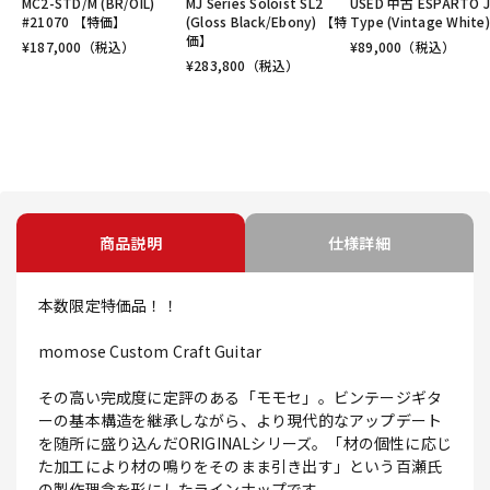
MC2-STD/M (BR/OIL)
MJ Series Soloist SL2
USED 中古 ESPARTO 
#21070 【特価】
(Gloss Black/Ebony) 【特
Type (Vintage White)
価】
¥
187,000
（税込）
¥
89,000
（税込）
¥
283,800
（税込）
商品説明
仕様詳細
本数限定特価品！！
momose Custom Craft Guitar
その高い完成度に定評のある「モモセ」。ビンテージギタ
ーの基本構造を継承しながら、より現代的なアップデート
を随所に盛り込んだORIGINALシリーズ。「材の個性に応じ
た加工により材の鳴りをそのまま引き出す」という百瀬氏
の製作理念を形にしたラインナップです。