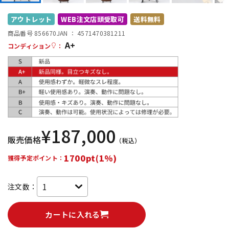
DTM オンライン納品
レコーディング機器
アウトレット
WEB注文店頭受取可
送料無料
商品番号 856670
JAN ：
4571470381211
A+
配信/ライブ機器
楽器アクセサリ
コンディション
：
中古
ヴィンテージ
¥
187,000
販売価格
（税込）
1700pt(1%)
獲得予定ポイント：
注文数：
カートに入れる