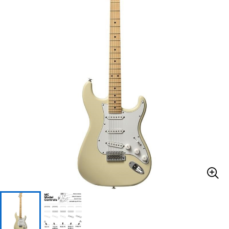
ベース
ウクレレ
ドラム
パーカッション
キーボード
電子ピアノ
管楽器
その他楽器
アンプ
エフェクター
DJ機器
DTM