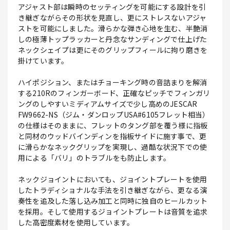
アジャスト部は瞬時のセッティングを可能にする設計を引
き継ぎながらその形状を見直し、更にストレスないアジャ
ストを可能にしました。滑らかな弾き心地を生む、半艶消
しの極薄トップラッカーと丹念なサンディングで仕上げた
ネックシェイプは更にそのグリップフィールに拘り磨きを
掛けています。
ハイポジション、またはチョーキング時の音詰まりを解消
する210Rのフィンガーボード、正確なピッチでフィンガリ
ングのしやすいミディアムサイズで少し高めのJESCAR
FW9662-NS（ジム・ダンロップUSA#6105フレット相当）
の仕様はそのままに、フレットのタング部を覆う様に指板
と同材のウッドバインディンを指板サイドに施す事で、更
に滑らかなネックグリップを実現し、過酷な状況下での使
用による「バリ」のトラブルをも防止します。
ネックジョイントにおいても、ジョイントプレートを使用
したトラディショナルな手法を引き継ぎながら、更なる演
奏性を追及した落し込み加工と同時に独自のヒールカット
を採用。そして使用するジョイントプレートは音質を追求
した高密度素材を使用しています。