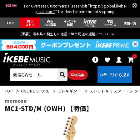
For Overseas Customers: Please visit "
https://global.ikebe-
gakki.com/
" for direct international shipping.
買う
売る
イベント
学割
TOP
店舗一覧
ストア
中古買取
動画
サービス
【重要】熊本県で発生した地震に伴う配送の遅延について(
07月29日
更新)
0
詳細検索
TOP
ONLINE STORE
エレキギター
ストラトキャスター・STタ
momose
MC1-STD/M (OWH) 【特価】
エレキギター
アコギ/エレアコ