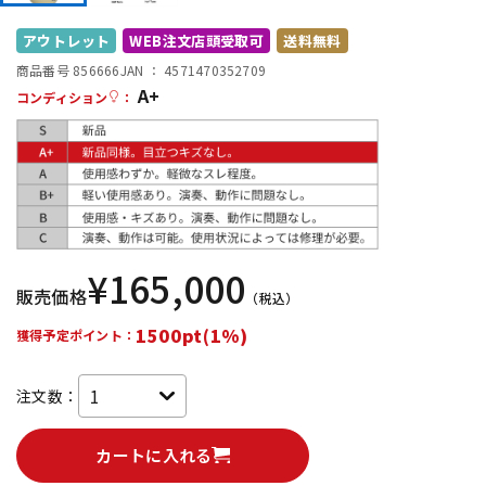
DTM オンライン納品
レコーディング機器
アウトレット
WEB注文店頭受取可
送料無料
商品番号 856666
JAN ：
4571470352709
A+
配信/ライブ機器
楽器アクセサリ
コンディション
：
中古
ヴィンテージ
¥
165,000
販売価格
（税込）
1500pt(1%)
獲得予定ポイント：
注文数：
カートに入れる