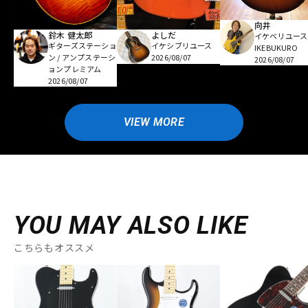
向井
鈴木 健太郎
よしだ
イケベリユース
ギターズステーショ
イケシブリユース
IKEBUKURO
ン / アンプステーシ
2026/08/07
2026/08/07
ョンプレミアム
2026/08/07
VIEW MORE
YOU MAY ALSO LIKE
こちらもオススメ