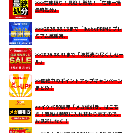
>>>在庫限り！見逃し厳禁！「在庫一掃
最終処分」
>>>2026.08.13まで「IkebePRIME プレ
ミアム感謝祭」
>>2026.08.31まで「決算売り尽くしセー
ル」
>>開催中のポイントアップキャンペーン
まとめ！
>>イケベ50周年「メガ値引き」はこち
ら！商品は頻繁に入れ替わりますので、
お見逃しなく！