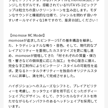
ンジしたモデルです。搭載されているYUTA VS-1ピックア
ップは粒立ちの良いクリーントーンを生み出します。モダ
ンなサウンドと機能的な仕様で、ジャンルを問わず扱いや
すいオールマイティな1本ですので、是非お試しください！
【momose MC Model】
momoseが追求したビンテージSTの基本構造を継承し
た、トラディショナルな鳴り・音色。そして、現代的なプ
レイアビリティーを重視したカスタマイズを更に推し進
め、momoseが提唱してきた 「材それぞれの質量・弾力
性・響きなどの個体差に応じた加工」 を中心理念に据え、
完全な手工制作によりビンテージ・スタイルの可能性を追
求。更なるトータルクオリティーを独自のオリジナルスタ
イルに昇華し、満を持して完成させました。
ハイポジションへのスムーズなシフトと、プレイアビリテ
ィーを考慮し、カッタウェイ部を若干広くとったボディー
シェイプにデザイン。そして、クラシカルなテイストを持
たせながらもインパクトのあるヘッドシェイプを採用して
います。