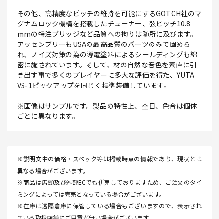
その他、高精度なピッチの維持を可能にするGOTOH社のマ
グナムロック機構を搭載したチューナー、弦ピッチ10.8
mmの特注ブリッジなど品質への拘りは随所に及びます。
アッセンブリーもUSAの最高品質のパーツのみで固めら
れ、ノイズ対策の為の導電塗料によるシールディングも綿
密に施されています。そして、材の自然な音色を素直に引
き出す事で多くのプレイヤーに多大な評価を得た、YUTA
VS-1ピックアップを同じく標準装備しています。
※画像はサンプルです。製品の特性上、杢目、色合は個体
ごとに異なります。
※説明文中の価格・スペック等は掲載時点の情報であり、現状とは
異なる場合がございます。
※商品は店頭及び外部ECでも併売しておりますため、ご注文のタイ
ミングによっては完売となっている場合がございます。
※在庫は遠隔倉庫に保管している場合もございますので、表示され
ている取扱店舗にご用意が無い場合がございます。