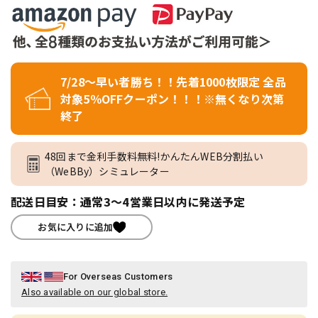
7/28～早い者勝ち！！先着1000枚限定 全品
対象5％OFFクーポン！！！※無くなり次第
終了
48回まで金利手数料無料!かんたんWEB分割払い
（WeBBy）シミュレーター
配送日目安：通常3～4営業日以内に発送予定
お気に入りに追加
For Overseas Customers
Also available on our global store.