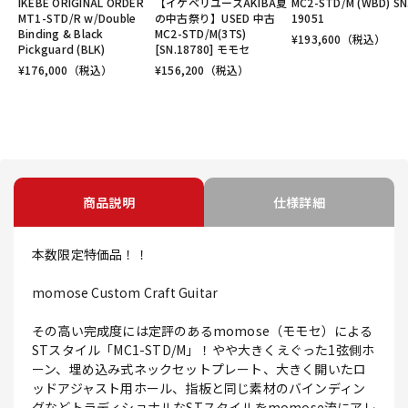
IKEBE ORIGINAL ORDER
【イケベリユースAKIBA夏
MC2-STD/M (WBD) SN
MT1-STD/R w/Double
の中古祭り】USED 中古
19051
Binding & Black
MC2-STD/M(3TS)
¥
193,600
（税込）
Pickguard (BLK)
[SN.18780] モモセ
¥
176,000
（税込）
¥
156,200
（税込）
商品説明
仕様詳細
本数限定特価品！！
momose Custom Craft Guitar
その高い完成度には定評のあるmomose（モモセ）による
STスタイル「MC1-STD/M」！やや大きくえぐった1弦側ホ
ーン、埋め込み式ネックセットプレート、大きく開いたロ
ッドアジャスト用ホール、指板と同じ素材のバインディン
グなどトラディショナルなSTスタイルをmomose流にアレ