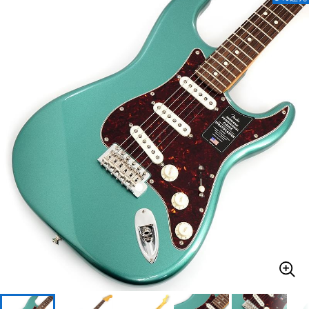
ベース
ウクレレ
ドラム
パーカッション
キーボード
電子ピアノ
管楽器
その他楽器
アンプ
エフェクター
DJ機器
DTM