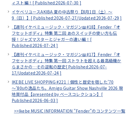
ィスト編！[
Published:2026-07-30
]
イケベリユースAKIBA 夏の中古祭り【8月1日（土）～
9（日）】[
Published:2026-07-27/
Updated:2026-07-29
]
【週刊イケベミュージック・マガジン📖#18】Fender「オ
フセットボディ」特集 第二回 あのスイッチの使い方も伝
授！ジャズマスターとジャガーの違い編！[
Published:2026-07-24
]
【週刊イケベミュージック・マガジン📖#17】Fender「オ
フセットボディ」特集 第一回 ストラトを超える最高級機か
らまさかの…その逆転の歴史[
Published:2026-07-
17/
Updated:2026-07-24
]
IKEBE LIVE SHOPPING #221｜個性と歴史を宿した’70
～’80sの逸品たち。Amigo Guitar Show Nashville 2026 現
地買付品【presented by ベースコレクション】[
Published:2026-06-03
]
>>Ikebe MUSIC INFORMATION "Fender"のコンテンツ一覧