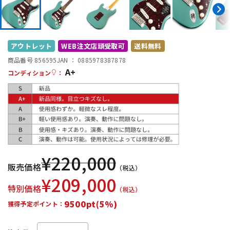
DTM オンライン納品
レコーディング機器
配信/ライブ機器
楽器アクセサリ
アウトレット
WEB注文店頭受取可
送料無料
商品番号 856595
JAN ：
0885978387878
A+
コンディション
：
中古
ヴィンテージ
¥
220,000
販売価格
（税込）
¥
209,000
特別価格
（税込）
9500pt(5%)
獲得予定ポイント：