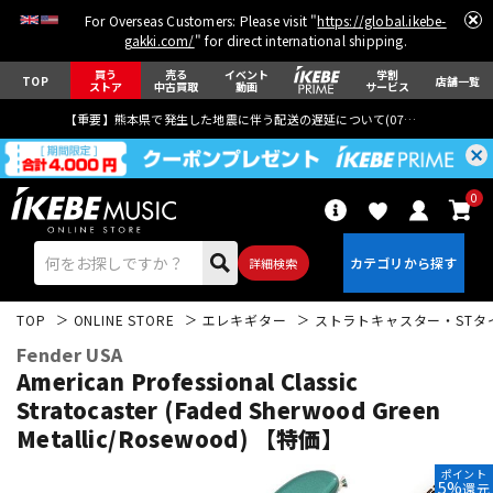
For Overseas Customers: Please visit "
https://global.ikebe-
gakki.com/
" for direct international shipping.
買う
売る
イベント
学割
TOP
店舗一覧
ストア
中古買取
動画
サービス
【重要】熊本県で発生した地震に伴う配送の遅延について(
07月29日
更新)
0
詳細検索
TOP
ONLINE STORE
エレキギター
ストラトキャスター・STタ
Fender USA
American Professional Classic
Stratocaster (Faded Sherwood Green
Metallic/Rosewood) 【特価】
エレキギター
アコギ/エレアコ
ポイント
5%
還元