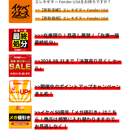
エレキギター Fender USAをお持ちですか？
>>【買取実績】エレキギター Fender USA
>>【買取価格】エレキギター Fender USA
>>>在庫限り！見逃し厳禁！「在庫一掃
最終処分」
>>2026.08.31まで「決算売り尽くしセー
ル」
>>開催中のポイントアップキャンペーン
まとめ！
>>イケベ50周年「メガ値引き」はこち
ら！商品は頻繁に入れ替わりますので、
お見逃しなく！