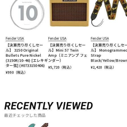
Fender USA
Fender USA
Fender USA
【決算売り尽くしセー
【決算売り尽くしセー
【決算売り尽くしセ
ル】 3150 Original
ル】Mini 57 Twin
ル】 Monogramme
Bullets Pure Nickel
Amp（ミニアンプ フェ
Strap
(3150R/10-46) [エレキギ
ンダー）
Black/Yellow/Brow
ター弦] (#0733150406)
¥
5,720
（税込）
¥
2,420
（税込）
¥
990
（税込）
RECENTLY VIEWED
最近チェックした商品