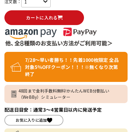
注文数：
カートに入れる
7/28～早い者勝ち！！先着1000枚限定 全品
対象5％OFFクーポン！！！※無くなり次第
終了
48回まで金利手数料無料!かんたんWEB分割払い
（WeBBy）シミュレーター
配送日目安：通常3～4営業日以内に発送予定
お気に入りに追加