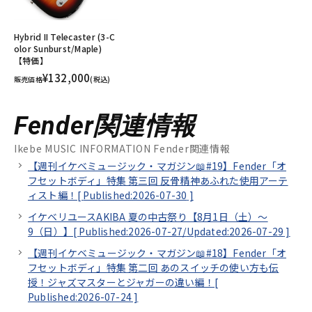
Hybrid II Telecaster (3-C
olor Sunburst/Maple)
【特価】
¥132,000
販売価格
(税込)
Fender関連情報
Ikebe MUSIC INFORMATION Fender関連情報
【週刊イケベミュージック・マガジン📖#19】Fender「オ
フセットボディ」特集 第三回 反骨精神あふれた使用アーテ
ィスト編！[
Published:2026-07-30
]
イケベリユースAKIBA 夏の中古祭り【8月1日（土）～
9（日）】[
Published:2026-07-27/
Updated:2026-07-29
]
【週刊イケベミュージック・マガジン📖#18】Fender「オ
フセットボディ」特集 第二回 あのスイッチの使い方も伝
授！ジャズマスターとジャガーの違い編！[
Published:2026-07-24
]