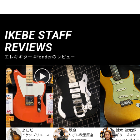
IKEBE STAFF
REVIEWS
エレキギター #Fenderのレビュー
よしだ
秋庭
鈴木 健太郎
イケシブリユース
リボレ秋葉原店
ギターズステー