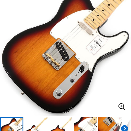
ベース
ウクレレ
ドラム
パーカッション
キーボード
電子ピアノ
管楽器
その他楽器
アンプ
エフェクター
DJ機器
DTM