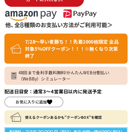
7/28～早い者勝ち！！先着1000枚限定 全品
対象5％OFFクーポン！！！※無くなり次第
終了
48回まで金利手数料無料!かんたんWEB分割払い
（WeBBy）シミュレーター
配送日目安：通常3～4営業日以内に発送予定
お気に入りに追加
使えるクーポンあるかも"クーポンBOX"を確認