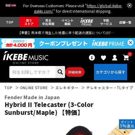
For Overseas Customers: Please visit "
https://global.ikebe-
gakki.com/
" for direct international shipping.
買う
売る
イベント
学割
TOP
店舗一覧
ストア
中古買取
動画
サービス
【重要】熊本県で発生した地震に伴う配送の遅延について(
07月29日
更新)
0
詳細検索
TOP
ONLINE STORE
エレキギター
テレキャスター・TLタイプ
Fender Made in Japan
Hybrid II Telecaster (3-Color
Sunburst/Maple) 【特価】
エレキギター
アコギ/エレアコ
ポイント
5%
還元