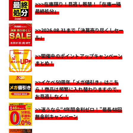
>>>在庫限り！見逃し厳禁！「在庫一掃
最終処分」
>>2026.08.31まで「決算売り尽くしセー
ル」
>>開催中のポイントアップキャンペーン
まとめ！
>>イケベ50周年「メガ値引き」はこち
ら！商品は頻繁に入れ替わりますので、
お見逃しなく！
>>迷うなら“4年間金利ゼロ！”最長48回
無金利キャンペーン