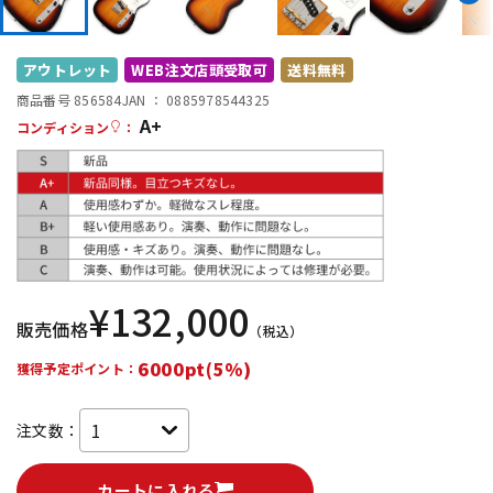
DTM オンライン納品
レコーディング機器
アウトレット
WEB注文店頭受取可
送料無料
配信/ライブ機器
楽器アクセサリ
商品番号 856584
JAN ：
0885978544325
A+
コンディション
：
中古
ヴィンテージ
¥
132,000
販売価格
（税込）
6000pt(5%)
獲得予定ポイント：
注文数：
カートに入れる