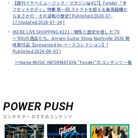
【週刊イケベミュージック・マガジン📖#17】Fender「オ
フセットボディ」特集 第一回 ストラトを超える最高級機か
らまさかの…その逆転の歴史[
Published:2026-07-
17/
Updated:2026-07-24
]
IKEBE LIVE SHOPPING #221｜個性と歴史を宿した’70
～’80sの逸品たち。Amigo Guitar Show Nashville 2026 現
地買付品【presented by ベースコレクション】[
Published:2026-06-03
]
>>Ikebe MUSIC INFORMATION "Fender"のコンテンツ一覧
POWER PUSH
エレキギター おすすめコンテンツ