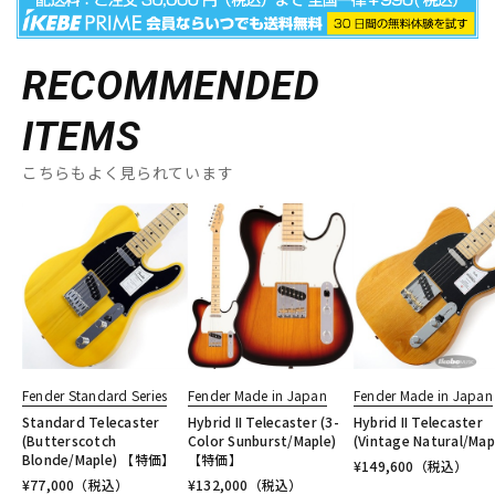
RECOMMENDED
ITEMS
こちらもよく見られています
Fender Standard Series
Fender Made in Japan
Fender Made in Japan
Standard Telecaster
Hybrid II Telecaster (3-
Hybrid II Telecaster
(Butterscotch
Color Sunburst/Maple)
(Vintage Natural/Map
Blonde/Maple) 【特価】
【特価】
¥
149,600
（税込）
¥
77,000
（税込）
¥
132,000
（税込）