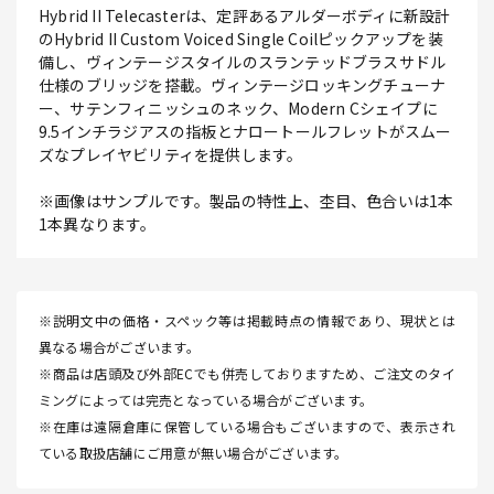
Hybrid II Telecasterは、定評あるアルダーボディに新設計
のHybrid II Custom Voiced Single Coilピックアップを装
備し、ヴィンテージスタイルのスランテッドブラスサドル
仕様のブリッジを搭載。ヴィンテージロッキングチューナ
ー、サテンフィニッシュのネック、Modern Cシェイプに
9.5インチラジアスの指板とナロートールフレットがスムー
ズなプレイヤビリティを提供します。
※画像はサンプルです。製品の特性上、杢目、色合いは1本
1本異なります。
※説明文中の価格・スペック等は掲載時点の情報であり、現状とは
異なる場合がございます。
※商品は店頭及び外部ECでも併売しておりますため、ご注文のタイ
ミングによっては完売となっている場合がございます。
※在庫は遠隔倉庫に保管している場合もございますので、表示され
ている取扱店舗にご用意が無い場合がございます。