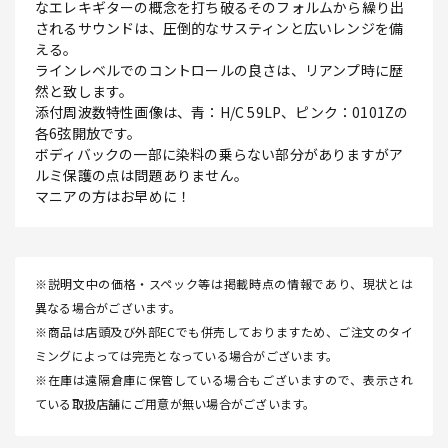
なエレキギターの概念を打ち破るそのフォルムから繰り出
されるサウンドは、圧倒的なサスティンと広いレンジを備
える。
ラインレベルでのコントロールの良さは、リアンプ時に歴
然と致します。
添付周波数特性画像は、青：H/C 59LP、ピンク：0101Zの
各6弦開放です。
ボディバックの一部に染料の乗らない部分がありますがア
ルミ保護の点は問題ありません。
マニアの方はお早めに！
※説明文中の価格・スペック等は掲載時点の情報であり、現状とは
異なる場合がございます。
※商品は店頭及び外部ECでも併売しておりますため、ご注文のタイ
ミングによっては完売となっている場合がございます。
※在庫は遠隔倉庫に保管している場合もございますので、表示され
ている取扱店舗にご用意が無い場合がございます。