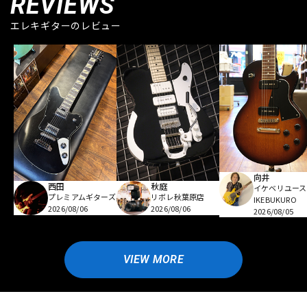
REVIEWS
エレキギターのレビュー
向井
西田
秋庭
イケベリユース
プレミアムギターズ
リボレ秋葉原店
IKEBUKURO
2026/08/06
2026/08/06
2026/08/05
VIEW MORE