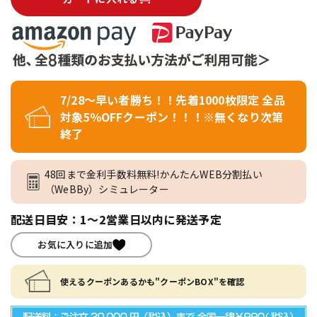
7/28～早い者勝ち！！先着1000枚限定 全品
対象5％OFFクーポン！！！※無くなり次第
終了
48回まで金利手数料無料!かんたんWEB分割払い
（WeBBy）シミュレーター
配送日目安：1～2営業日以内に発送予定
お気に入りに追加
使えるクーポンあるかも"クーポンBOX"を確認