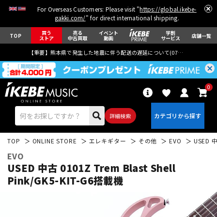
For Overseas Customers: Please visit "
https://global.ikebe-
gakki.com/
" for direct international shipping.
買う
売る
イベント
学割
TOP
店舗一覧
ストア
中古買取
動画
サービス
【重要】熊本県で発生した地震に伴う配送の遅延について(
07月29日
更新)
0
詳細検索
TOP
ONLINE STORE
エレキギター
その他
EVO
USED 中
EVO
USED 中古 0101Z Trem Blast Shell
Pink/GK5-KIT-G6搭載機
エレキギター
アコギ/エレアコ