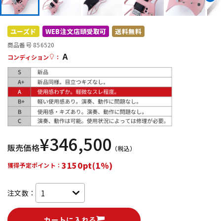
DTM オンライン納品
レコーディング機器
ユーズド
WEB注文店頭受取可
送料無料
配信/ライブ機器
楽器アクセサリ
商品番号 856520
A
コンディション
：
中古
ヴィンテージ
¥
346,500
販売価格
（税込）
3150pt(1%)
獲得予定ポイント：
注文数：
カートに入れる