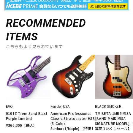
RECOMMENDED
ITEMS
こちらもよく見られています
EVO
Fender USA
BLACK SMOKER
0101Z Trem Sand Blast
American Professional
TM BETA-JMB5 MISA
Purple Limited
Classic Stratocaster HSS
[BAND-MAID MISA
(3-Color
SIGNATURE MODEL]
¥
366,300
（税込）
Sunburst/Maple) 【特価】
算売り尽くしセール】