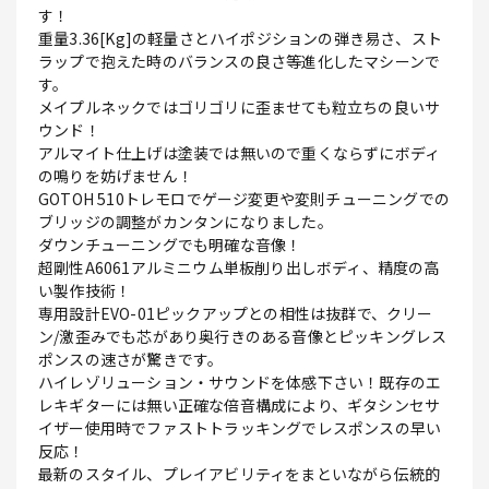
す！
重量3.36[Kg]の軽量さとハイポジションの弾き易さ、スト
ラップで抱えた時のバランスの良さ等進化したマシーンで
す。
メイプルネックではゴリゴリに歪ませても粒立ちの良いサ
ウンド！
アルマイト仕上げは塗装では無いので重くならずにボディ
の鳴りを妨げません！
GOTOH 510トレモロでゲージ変更や変則チューニングでの
ブリッジの調整がカンタンになりました。
ダウンチューニングでも明確な音像！
超剛性A6061アルミニウム単板削り出しボディ、精度の高
い製作技術！
専用設計EVO-01ピックアップとの相性は抜群で、クリー
ン/激歪みでも芯があり奥行きのある音像とピッキングレス
ポンスの速さが驚きです。
ハイレゾリューション・サウンドを体感下さい！既存のエ
レキギターには無い正確な倍音構成により、ギタシンセサ
イザー使用時でファストトラッキングでレスポンスの早い
反応！
最新のスタイル、プレイアビリティをまといながら伝統的