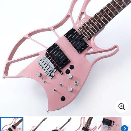
ベース
ウクレレ
ドラム
パーカッション
キーボード
電子ピアノ
管楽器
その他楽器
アンプ
エフェクター
DJ機器
DTM