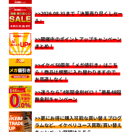
>>2026.08.31まで「決算売り尽くしセー
ル」
>>開催中のポイントアップキャンペーン
まとめ！
>>イケベ50周年「メガ値引き」はこち
ら！商品は頻繁に入れ替わりますので、
お見逃しなく！
>>迷うなら“4年間金利ゼロ！”最長48回
無金利キャンペーン
>>更にお得に購入可能な買い替えプログ
ラムなど、イケベリユース買取/買い替え
キャンペーン詳細はこちら