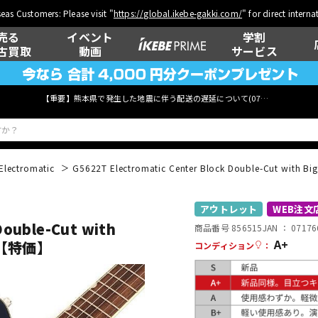
eas Customers: Please visit "
https://global.ikebe-gakki.com/
" for direct intern
売る
イベント
学割
古買取
動画
サービス
【重要】熊本県で発生した地震に伴う配送の遅延について(
07月29日
更新)
Electromatic
G5622T Electromatic Center Block Double-Cut with B
ベース
ウクレレ
アウトレット
WEB注文
Double-Cut with
商品番号 856515
JAN ：
07176
A+
l) 【特価】
コンディション
：
管楽器
その他楽器