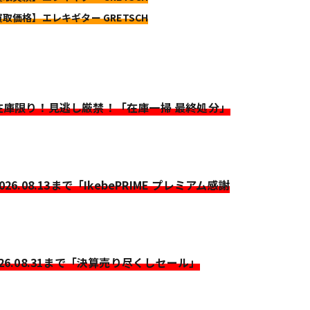
買取価格】エレキギター GRETSCH
>在庫限り！見逃し厳禁！「在庫一掃 最終処分」
2026.08.13まで「IkebePRIME プレミアム感謝
026.08.31まで「決算売り尽くしセール」