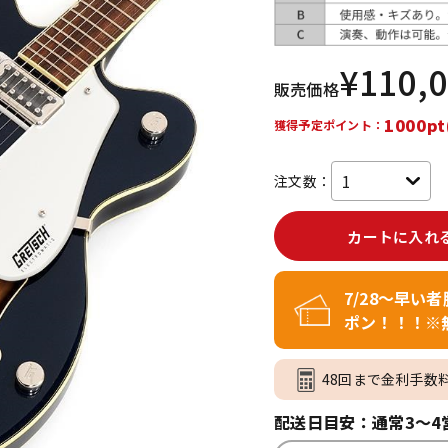
DTM オンラ
レコーディン
イン納品
グ機器
¥
110,
販売価格
ジ
1000pt
獲得予定ポイント：
注文数：
カートに入れ
7/28～早い
ポン！！！※
48回まで金利手数
配送日目安：通常3～4