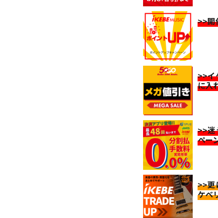
>>
>>
に入
>>
ペー
>>
ケベ