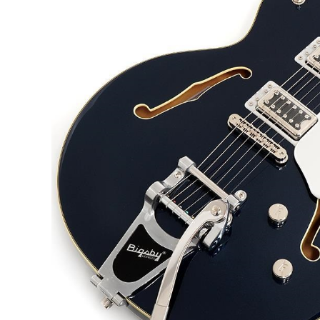
DJ機器
DTM
中古
ヴィンテー