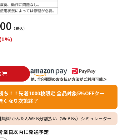
配信/ライブ
楽器アクセサ
機器
リ
000
（税込）
(1%)
る
者勝ち！！先着1000枚限定 全品対象5％OFFクー
無くなり次第終了
料無料!かんたんWEB分割払い（WeBBy）シミュレーター
営業日以内に発送予定