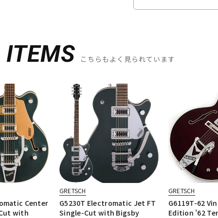
D
ITEMS
こちらもよく見られています
GRETSCH
GRETSCH
omatic Center
G5230T Electromatic Jet FT
G6119T-62 Vin
Cut with
Single-Cut with Bigsby
Edition '62 T