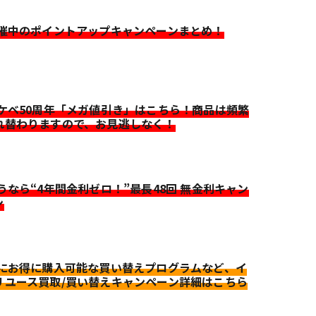
開催中のポイントアップキャンペーンまとめ！
イケベ50周年「メガ値引き」はこちら！商品は頻繁
れ替わりますので、お見逃しなく！
迷うなら“4年間金利ゼロ！”最長48回 無金利キャン
ン
更にお得に購入可能な買い替えプログラムなど、イ
リユース買取/買い替えキャンペーン詳細はこちら