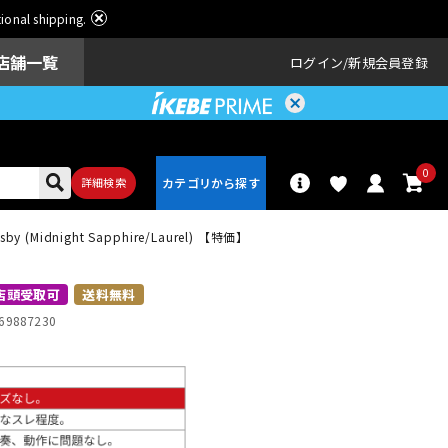
ational shipping.
店舗一覧
ログイン
新規会員登録
0
詳細検索
igsby (Midnight Sapphire/Laurel) 【特価】
パーカッショ
ドラム
ン
店頭受取可
送料無料
69887230
アンプ
エフェクター