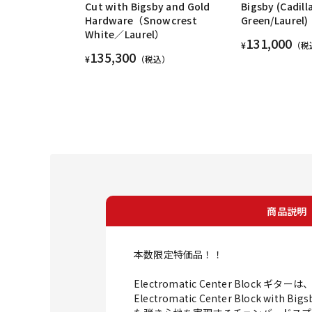
Cut with Bigsby and Gold
Bigsby (Cadill
Hardware（Snowcrest
Green/Laurel)
White／Laurel）
131,000
¥
（税
135,300
¥
（税込）
商品説明
本数限定特価品！！
Electromatic Center Bl
Electromatic Center Blo