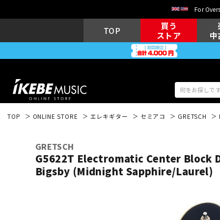
For Overs
買う
TOP
ストア
中
TOP
ONLINE STORE
エレキギター
セミアコ
GRETSCH
アコギ/エレ
エレキギター
アコ
GRETSCH
G5622T Electromatic Center Block 
Bigsby (Midnight Sapphire/Laure
キーボード
電子ピアノ