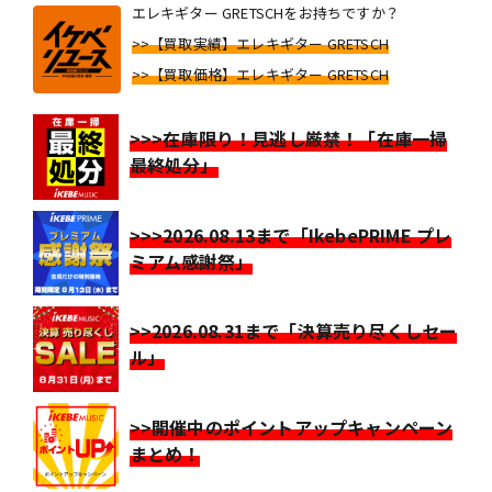
エレキギター GRETSCHをお持ちですか？
>>【買取実績】エレキギター GRETSCH
>>【買取価格】エレキギター GRETSCH
>>>在庫限り！見逃し厳禁！「在庫一掃
最終処分」
>>>2026.08.13まで「IkebePRIME プレ
ミアム感謝祭」
>>2026.08.31まで「決算売り尽くしセー
ル」
>>開催中のポイントアップキャンペーン
まとめ！