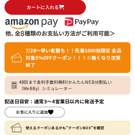
カートに入れる
7/28～早い者勝ち！！先着1000枚限定 全品
対象5％OFFクーポン！！！※無くなり次第
終了
48回まで金利手数料無料!かんたんWEB分割払い
（WeBBy）シミュレーター
配送日目安：通常3～4営業日以内に発送予定
お気に入りに追加
使えるクーポンあるかも"クーポンBOX"を確認