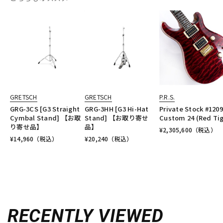
GRETSCH
GRETSCH
P.R.S.
GRG-3CS [G3 Straight
GRG-3HH [G3 Hi-Hat
Private Stock #120
Cymbal Stand] 【お取
Stand] 【お取り寄せ
Custom 24 (Red Tig
り寄せ品】
品】
¥
2,305,600
（税込）
¥
14,960
（税込）
¥
20,240
（税込）
RECENTLY VIEWED