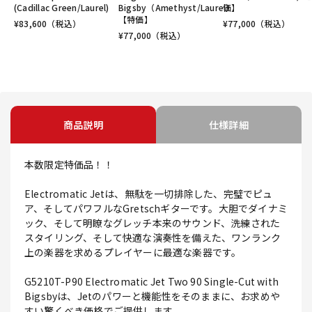
(Cadillac Green/Laurel)
Bigsby（Amethyst/Laurel）
価】
【特価】
¥
83,600
（税込）
¥
77,000
（税込）
¥
77,000
（税込）
商品説明
仕様詳細
本数限定特価品！！
Electromatic Jetは、無駄を一切排除した、完璧でピュ
ア、そしてパワフルなGretschギターです。大胆でダイナミ
ック、そして明瞭なグレッチ本来のサウンド、洗練された
スタイリング、そして快適な演奏性を備えた、ワンランク
上の楽器を求めるプレイヤーに最適な楽器です。
G5210T-P90 Electromatic Jet Two 90 Single-Cut with
Bigsbyは、Jetのパワーと機能性をそのままに、お求めや
すい驚くべき価格でご提供します。