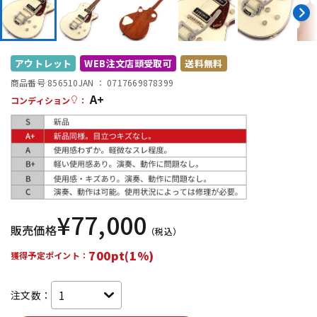
DTM オンライン納品
レコーディング機器
配信/ライブ機器
楽器アクセサリ
アウトレット
WEB注文店頭受取可
送料無料
商品番号 856510
JAN ：
0717669878399
A+
コンディション
：
中古
ヴィンテージ
¥
77,000
販売価格
（税込）
700pt(1%)
獲得予定ポイント：
注文数：