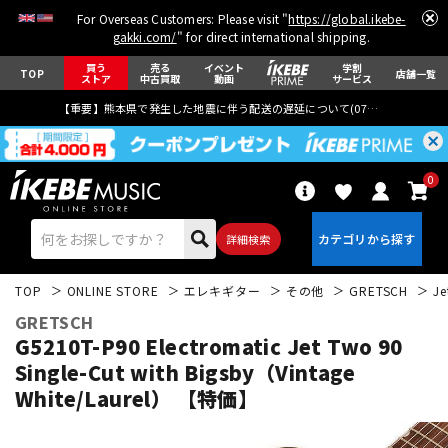
For Overseas Customers: Please visit "
https://global.ikebe-
gakki.com/
" for direct international shipping.
買う
売る
イベント
学割
TOP
店舗一覧
ストア
中古買取
動画
サービス
【重要】熊本県で発生した地震に伴う配送の遅延について(
07月29日
更新)
0
詳細検索
TOP
ONLINE STORE
エレキギター
その他
GRETSCH
Je
GRETSCH
G5210T-P90 Electromatic Jet Two 90
Single-Cut with Bigsby（Vintage
White/Laurel） 【特価】
エレキギター
アコギ/エレアコ