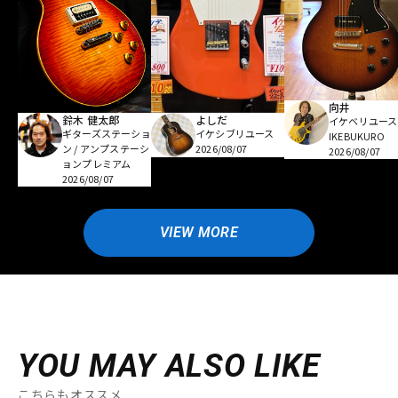
向井
鈴木 健太郎
よしだ
イケベリユース
ギターズステーショ
イケシブリユース
IKEBUKURO
ン / アンプステーシ
2026/08/07
2026/08/07
ョンプレミアム
2026/08/07
VIEW MORE
YOU MAY ALSO LIKE
こちらもオススメ