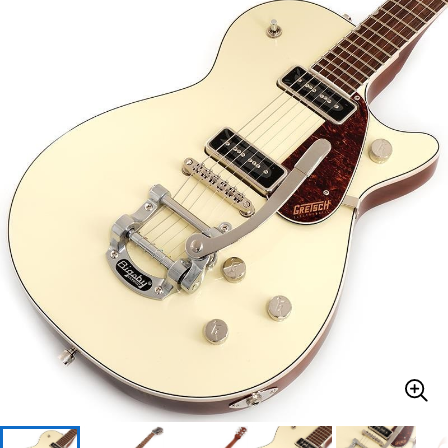
ベース
ウクレレ
ドラム
パーカッション
キーボード
電子ピアノ
管楽器
その他楽器
アンプ
エフェクター
DJ機器
DTM