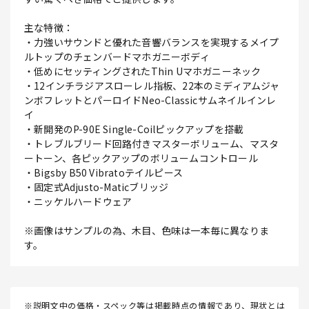
主な特徴：
・力強いサウンドと優れた音響バランスを実現するメイプ
ルトップのチェンバードマホガニーボディ
・低めにセッティングされたThin Uマホガニーネック
・12インチラジアスローレル指板、22本のミディアムジャ
ンボフレットとパーロイドNeo-Classicサムネイルインレ
イ
・新開発のP-90E Single-Coilピックアップを搭載
・トレブルブリード回路付きマスターボリューム、マスタ
ートーン、各ピックアップのボリュームコントロール
・Bigsby B50 Vibratoテイルピース
・固定式Adjusto-Maticブリッジ
・ニッケルハードウェア
※画像はサンプルの為、木目、色味は一本毎に異なりま
す。
※説明文中の価格・スペック等は掲載時点の情報であり、現状とは