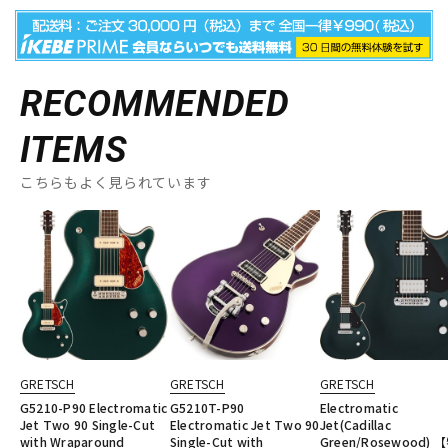
RECOMMENDED
ITEMS
こちらもよく見られています
GRETSCH
GRETSCH
GRETSCH
G5210-P90 Electromatic
G5210T-P90
Electromatic
Jet Two 90 Single-Cut
Electromatic Jet Two 90
Jet(Cadillac
with Wraparound
Single-Cut with
Green/Rosewood) 