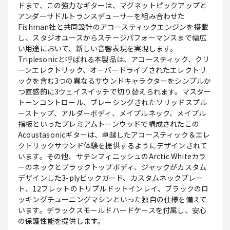
ドまで、この強力なギターは、マグネットピックアップと
アンダーサドルトランスデューサーを組み合わせた
Fishman社と共同設計のアコースティックエンジンを搭載
し、スタジオユースからステージパフォーマンスまで幅広
い用途において、新しい音響表現を実現します。
Triplesonicと呼ばれる本製品は、アコースティック、クリ
ーンエレクトリック、オーバードライブされたエレクトリ
ックを含む3つの異なるサウンドキャラクターをシンプルか
つ直感的に3ウェイスイッチで切り替えられます。マスター
トーンコントロール、ブレーシングされたソリッドスプル
ーストップ、アルダーボディ、メイプルネック、メイプル
指板といったプレミアムトーンウッドで構成されたこの
Acoustasonicギターは、卓越したアコースティック＆エレ
クトリックサウンド体験を提供するようにデザインされて
います。その他、サテンフィニッシュのArctic Whiteカラ
ーのネックとブラックトップボディ、ジャックがカスタム
デザインした3-plyピックガード、カスタムネックプレー
ト、12フレットのトリプルドットインレイ、ブラックのロ
ッキングチューニングマシンといった独自の仕様を備えて
います。デラックスモールドハードケースを付属し、安心
の保護性能を提供します。