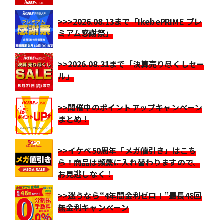
>>>2026.08.13まで「IkebePRIME プレ
ミアム感謝祭」
>>2026.08.31まで「決算売り尽くしセー
ル」
>>開催中のポイントアップキャンペーン
まとめ！
>>イケベ50周年「メガ値引き」はこち
ら！商品は頻繁に入れ替わりますので、
お見逃しなく！
>>迷うなら“4年間金利ゼロ！”最長48回
無金利キャンペーン