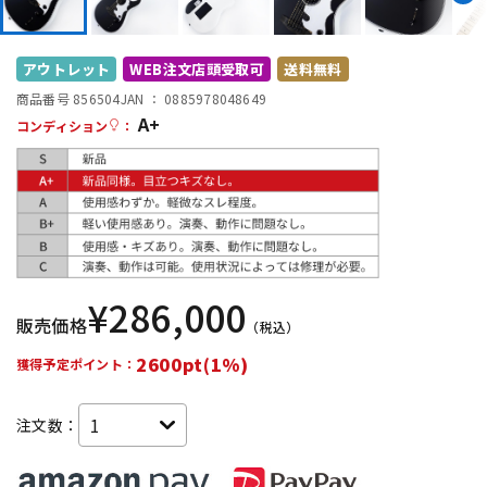
DTM オンライン納品
レコーディング機器
アウトレット
WEB注文店頭受取可
送料無料
配信/ライブ機器
楽器アクセサリ
商品番号 856504
JAN ：
0885978048649
A+
コンディション
：
中古
ヴィンテージ
¥
286,000
販売価格
（税込）
2600pt(1%)
獲得予定ポイント：
注文数：