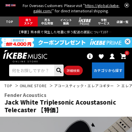
For Overseas Customers: Please visit "
https://global.ikebe-
gakki.com/
" for direct international shipping.
買う
売る
イベント
学割
TOP
店舗一覧
ストア
中古買取
動画
サービス
【重要】熊本県で発生した地震に伴う配送の遅延について(
07月29日
更新)
0
詳細検索
TOP
ONLINE STORE
アコースティック・エレアコギター
エレ
Fender Acoustics
Jack White Triplesonic Acoustasonic
Telecaster 【特価】
エレキギター
アコギ/エレアコ