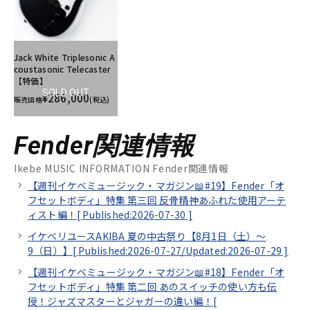
Jack White Triplesonic A
coustasonic Telecaster
【特価】
SOLD OUT
¥286,000
販売価格
(税込)
Fender関連情報
Ikebe MUSIC INFORMATION Fender関連情報
【週刊イケベミュージック・マガジン📖#19】Fender「オ
フセットボディ」特集 第三回 反骨精神あふれた使用アーテ
ィスト編！[
Published:2026-07-30
]
イケベリユースAKIBA 夏の中古祭り【8月1日（土）～
9（日）】[
Published:2026-07-27/
Updated:2026-07-29
]
【週刊イケベミュージック・マガジン📖#18】Fender「オ
フセットボディ」特集 第二回 あのスイッチの使い方も伝
授！ジャズマスターとジャガーの違い編！[