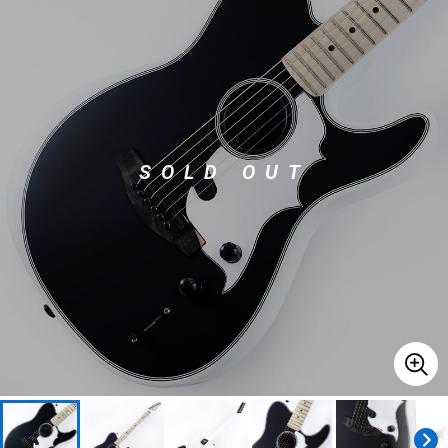
ベース
ウクレレ
ドラム
パーカッション
SOLD OUT
キーボード
電子ピアノ
管楽器
その他楽器
アンプ
エフェクター
DJ機器
DTM