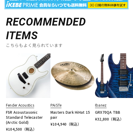
RECOMMENDED
ITEMS
こちらもよく見られています
Fender Acoustics
PAiSTe
Ibanez
FSR Acoustasonic
Masters Dark HiHat 15
GRX70QA TBB
Standard Telecaster
pair
¥
32,800
（税込）
(Arctic Gold)
¥
104,940
（税込）
¥
104,500
（税込）