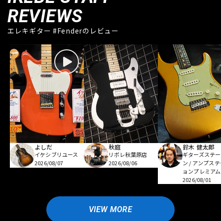
REVIEWS
エレキギター #Fenderのレビュー
よしだ
秋庭
鈴木 健太郎
イケシブリユース
リボレ秋葉原店
ギターズステー
2026/08/07
2026/08/06
ン / アンプス
ョンプレミアム
2026/08/01
VIEW MORE