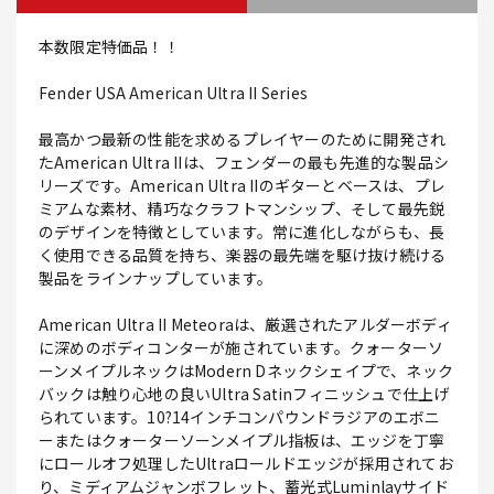
本数限定特価品！！
Fender USA American Ultra II Series
最高かつ最新の性能を求めるプレイヤーのために開発され
たAmerican Ultra IIは、フェンダーの最も先進的な製品シ
リーズです。American Ultra IIのギターとベースは、プレ
ミアムな素材、精巧なクラフトマンシップ、そして最先鋭
のデザインを特徴としています。常に進化しながらも、長
く使用できる品質を持ち、楽器の最先端を駆け抜け続ける
製品をラインナップしています。
American Ultra II Meteoraは、厳選されたアルダーボディ
に深めのボディコンターが施されています。クォーターソ
ーンメイプルネックはModern Dネックシェイプで、ネック
バックは触り心地の良いUltra Satinフィニッシュで仕上げ
られています。10?14インチコンパウンドラジアのエボニ
ーまたはクォーターソーンメイプル指板は、エッジを丁寧
にロールオフ処理したUltraロールドエッジが採用されてお
り、ミディアムジャンボフレット、蓄光式Luminlayサイド