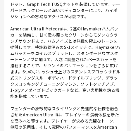
ドット、Graph Tech TUSQナットを装備しています。テー
パードネックヒールと深いボディコンターにより、ハイポ
ジションへの容易なアクセスが可能です。
American Ultra II Meteoraは、2基のHaymakerハムバッ
カーを装備し、甘く澄み渡ったクリーンからモダンなクラ
ンチサウンドまで、ハムノイズとは無縁の極上のトーンを
提供します。特許取得済みのS-1スイッチは、Haymakerハ
ムバッカーをコイルスプリットし、スタンダードなマスタ
ートーンノブに加えて、入念に調整されたベースカットを
搭載することで、サウンドのバリエーションをさらに広げ
ます。6つのポリッシュ仕上げのステンレスブロックサドル
式ストリングスルーボディハードテイルブリッジ、デラッ
クスロッキングチューニングマシン、ソフトタッチノブ、
1-plyアノダイズドピックガードなど、高い実用性を誇る機
能を搭載しています。
フェンダーの象徴的なスタイリングと先進的な仕様を融合
させたAmerican Ultra IIは、プレイヤーの演奏体験を新た
な高みへと導きます。プレイヤーが求める完璧なトーン、
無限の汎用性、そして究極のパフォーマンスをAmerican