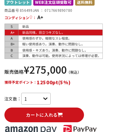
アウトレット
WEB注文店頭受取可
送料無料
配信/ライブ機器
楽器アクセサリ
商品番号 856499
JAN ：
0717669890780
A+
コンディション
：
中古
ヴィンテージ
¥
275,000
販売価格
（税込）
12500pt(5%)
獲得予定ポイント：
注文数：
カートに入れる