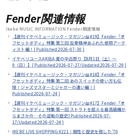
Fender関連情報
Ikebe MUSIC INFORMATION Fender関連情報
【週刊イケベミュージック・マガジン📖#19】Fender「オ
フセットボディ」特集 第三回 反骨精神あふれた使用アーテ
ィスト編！[
Published:2026-07-30
]
イケベリユースAKIBA 夏の中古祭り【8月1日（土）～
9（日）】[
Published:2026-07-27/
Updated:2026-07-29
]
【週刊イケベミュージック・マガジン📖#18】Fender「オ
フセットボディ」特集 第二回 あのスイッチの使い方も伝
授！ジャズマスターとジャガーの違い編！[
Published:2026-07-24
]
【週刊イケベミュージック・マガジン📖#17】Fender「オ
フセットボディ」特集 第一回 ストラトを超える最高級機か
らまさかの…その逆転の歴史[
Published:2026-07-
17/
Updated:2026-07-24
]
IKEBE LIVE SHOPPING #221｜個性と歴史を宿した’70