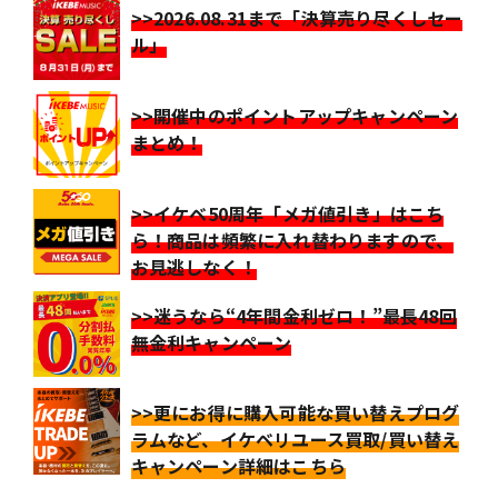
>>2026.08.31まで「決算売り尽くしセー
ル」
>>開催中のポイントアップキャンペーン
まとめ！
>>イケベ50周年「メガ値引き」はこち
ら！商品は頻繁に入れ替わりますので、
お見逃しなく！
>>迷うなら“4年間金利ゼロ！”最長48回
無金利キャンペーン
>>更にお得に購入可能な買い替えプログ
ラムなど、イケベリユース買取/買い替え
キャンペーン詳細はこちら