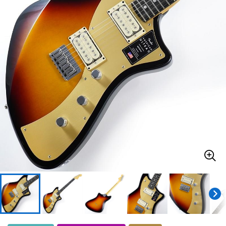
ドラム
パーカッション
キーボード
電子ピアノ
管楽器
その他楽器
アンプ
エフェクター
DJ機器
DTM
DTM オンライン納品
レコーディング機器