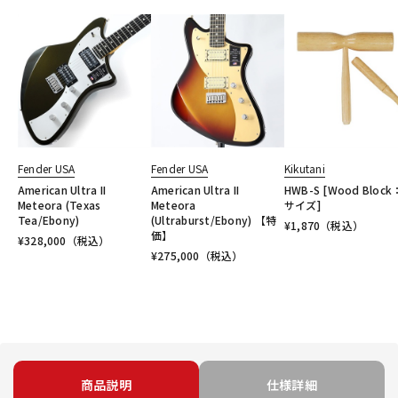
Fender USA
Fender USA
Kikutani
American Ultra II
American Ultra II
HWB-S [Wood Block
Meteora (Texas
Meteora
サイズ]
Tea/Ebony)
(Ultraburst/Ebony) 【特
¥
1,870
（税込）
価】
¥
328,000
（税込）
¥
275,000
（税込）
商品説明
仕様詳細