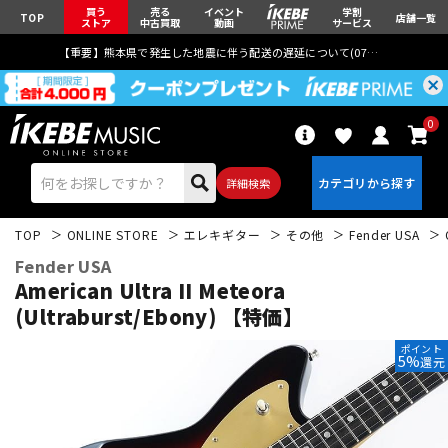
買う
売る
イベント
学割
TOP
店舗一覧
ストア
中古買取
動画
サービス
【重要】熊本県で発生した地震に伴う配送の遅延について(
07月29日
更新)
0
詳細検索
TOP
ONLINE STORE
エレキギター
その他
Fender USA
Fender USA
American Ultra II Meteora
(Ultraburst/Ebony) 【特価】
エレキギター
アコギ/エレアコ
ポイント
5%
還元
ベース
ウクレレ