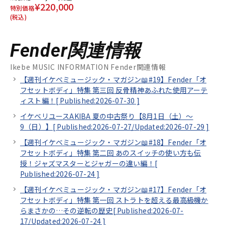
¥220,000
特別価格
(税込)
Fender関連情報
Ikebe MUSIC INFORMATION Fender関連情報
【週刊イケベミュージック・マガジン📖#19】Fender「オ
フセットボディ」特集 第三回 反骨精神あふれた使用アーテ
ィスト編！[
Published:2026-07-30
]
イケベリユースAKIBA 夏の中古祭り【8月1日（土）～
9（日）】[
Published:2026-07-27/
Updated:2026-07-29
]
【週刊イケベミュージック・マガジン📖#18】Fender「オ
フセットボディ」特集 第二回 あのスイッチの使い方も伝
授！ジャズマスターとジャガーの違い編！[
Published:2026-07-24
]
【週刊イケベミュージック・マガジン📖#17】Fender「オ
フセットボディ」特集 第一回 ストラトを超える最高級機か
らまさかの…その逆転の歴史[
Published:2026-07-
17/
Updated:2026-07-24
]