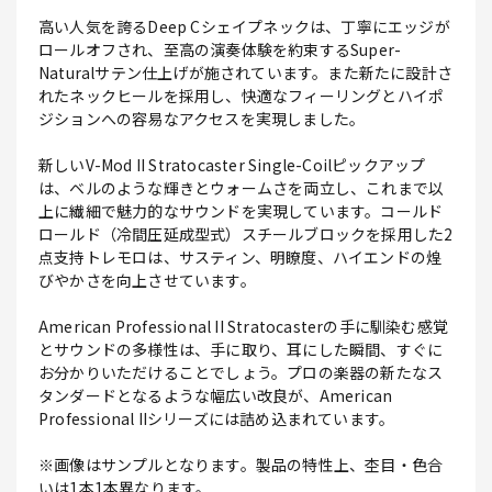
高い人気を誇るDeep Cシェイプネックは、丁寧にエッジが
ロールオフされ、至高の演奏体験を約束するSuper-
Naturalサテン仕上げが施されています。また新たに設計さ
れたネックヒールを採用し、快適なフィーリングとハイポ
ジションへの容易なアクセスを実現しました。
新しいV-Mod II Stratocaster Single-Coilピックアップ
は、ベルのような輝きとウォームさを両立し、これまで以
上に繊細で魅力的なサウンドを実現しています。コールド
ロールド（冷間圧延成型式）スチールブロックを採用した2
点支持トレモロは、サスティン、明瞭度、ハイエンドの煌
びやかさを向上させています。
American Professional II Stratocasterの手に馴染む感覚
とサウンドの多様性は、手に取り、耳にした瞬間、すぐに
お分かりいただけることでしょう。プロの楽器の新たなス
タンダードとなるような幅広い改良が、American
Professional IIシリーズには詰め込まれています。
※画像はサンプルとなります。製品の特性上、杢目・色合
いは1本1本異なります。