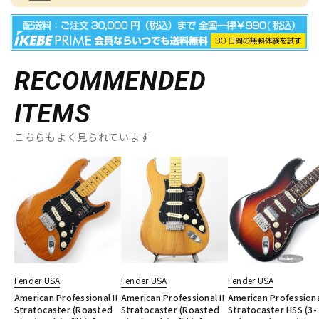
RECOMMENDED
ITEMS
こちらもよく見られています
Fender USA
Fender USA
Fender USA
American Professional II
American Professional II
American Professional
Stratocaster (Roasted
Stratocaster (Roasted
Stratocaster HSS (3-