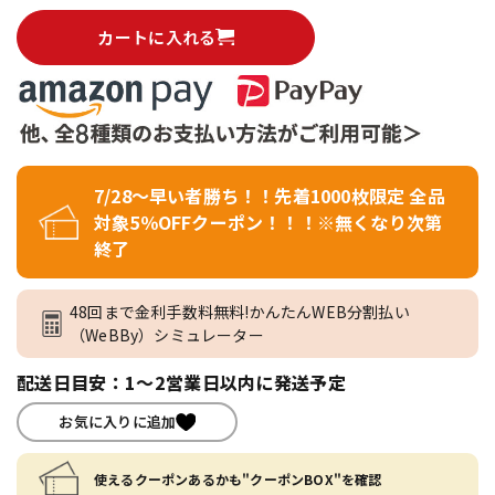
カートに入れる
7/28～早い者勝ち！！先着1000枚限定 全品
対象5％OFFクーポン！！！※無くなり次第
終了
48回まで金利手数料無料!かんたんWEB分割払い
（WeBBy）シミュレーター
配送日目安：1～2営業日以内に発送予定
お気に入りに追加
使えるクーポンあるかも"クーポンBOX"を確認