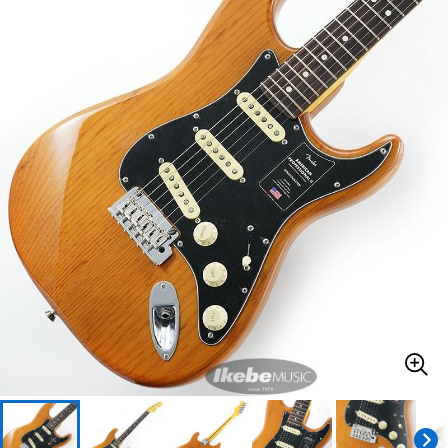
ベース
ウクレレ
ドラム
パーカッション
キーボード
電子ピアノ
管楽器
その他楽器
アンプ
エフェクター
DJ機器
DTM