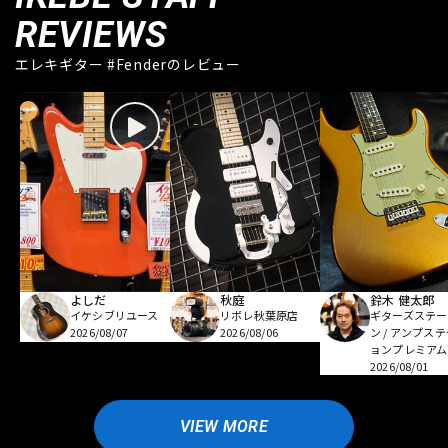
REVIEWS
エレキギター #Fenderのレビュー
よしだ
秋庭
鈴木 健太郎
イケシブリユース
リボレ秋葉原店
ギターズステー
2026/08/07
2026/08/06
ン / アンプス
ョンプレミアム
2026/08/01
VIEW MORE