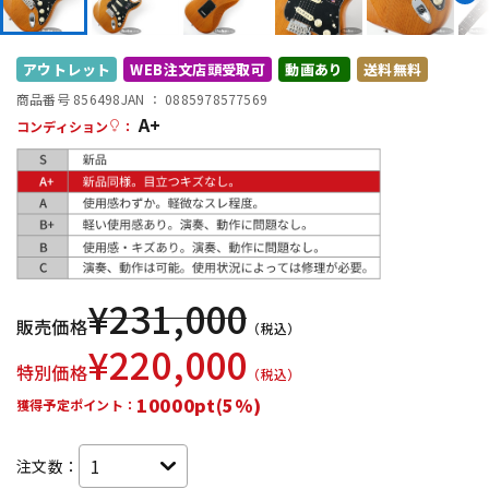
DTM オンライン納品
レコーディング機器
アウトレット
WEB注文店頭受取可
動画あり
送料無料
配信/ライブ機器
楽器アクセサリ
商品番号 856498
JAN ：
0885978577569
A+
コンディション
：
中古
ヴィンテージ
¥
231,000
販売価格
（税込）
¥
220,000
特別価格
（税込）
10000pt(5%)
獲得予定ポイント：
注文数：