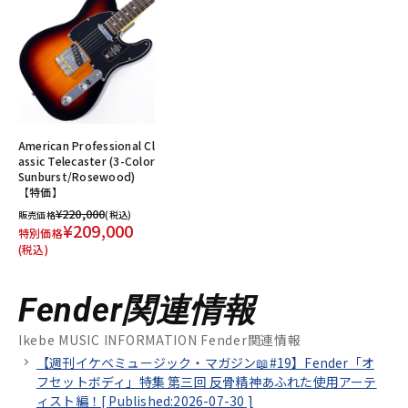
American Professional Cl
assic Telecaster (3-Color
Sunburst/Rosewood)
【特価】
¥220,000
販売価格
(税込)
¥209,000
特別価格
(税込)
Fender関連情報
Ikebe MUSIC INFORMATION Fender関連情報
【週刊イケベミュージック・マガジン📖#19】Fender「オ
フセットボディ」特集 第三回 反骨精神あふれた使用アーテ
ィスト編！[
Published:2026-07-30
]