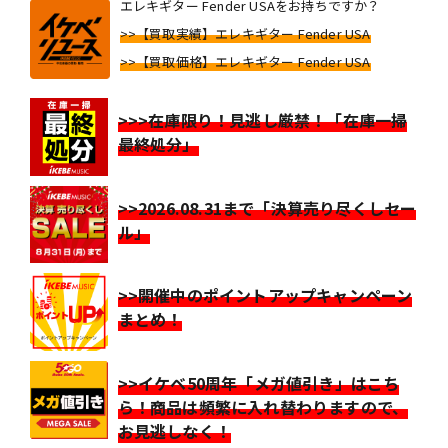
エレキギター Fender USAをお持ちですか？
>>【買取実績】エレキギター Fender USA
>>【買取価格】エレキギター Fender USA
>>>在庫限り！見逃し厳禁！「在庫一掃
最終処分」
>>2026.08.31まで「決算売り尽くしセー
ル」
>>開催中のポイントアップキャンペーン
まとめ！
>>イケベ50周年「メガ値引き」はこち
ら！商品は頻繁に入れ替わりますので、
お見逃しなく！