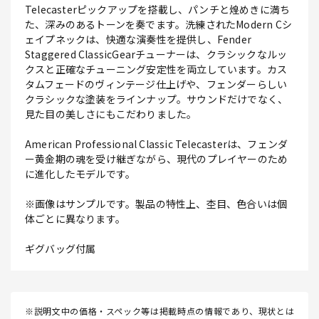
Telecasterピックアップを搭載し、パンチと煌めきに満ち
た、深みのあるトーンを奏でます。洗練されたModern Cシ
ェイプネックは、快適な演奏性を提供し、Fender
Staggered ClassicGearチューナーは、クラシックなルッ
クスと正確なチューニング安定性を両立しています。カス
タムフェードのヴィンテージ仕上げや、フェンダーらしい
クラシックな塗装をラインナップ。サウンドだけでなく、
見た目の美しさにもこだわりました。
American Professional Classic Telecasterは、フェンダ
ー黄金期の魂を受け継ぎながら、現代のプレイヤーのため
に進化したモデルです。
※画像はサンプルです。製品の特性上、杢目、色合いは個
体ごとに異なります。
ギグバッグ付属
※説明文中の価格・スペック等は掲載時点の情報であり、現状とは