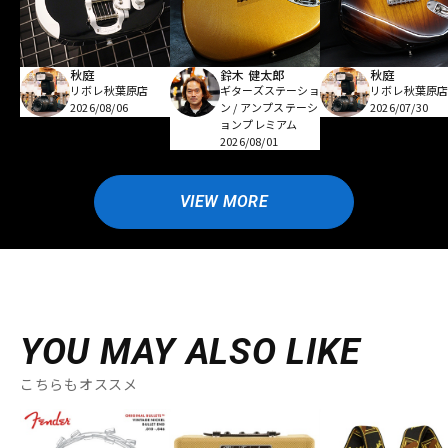
秋庭
鈴木 健太郎
秋庭
リボレ秋葉原店
ギターズステーショ
リボレ秋葉原
2026/08/06
ン / アンプステーシ
2026/07/30
ョンプレミアム
2026/08/01
VIEW MORE
YOU MAY ALSO LIKE
こちらもオススメ