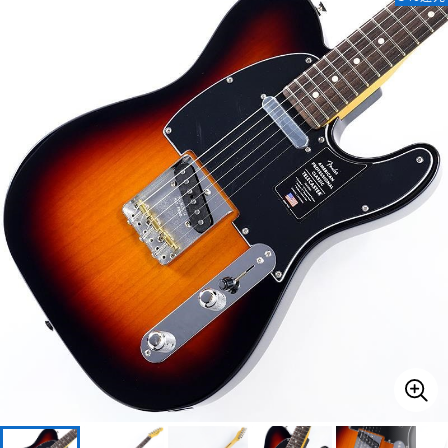
ベース
ウクレレ
ドラム
パーカッション
キーボード
電子ピアノ
管楽器
その他楽器
アンプ
エフェクター
DJ機器
DTM