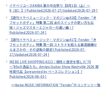
イケベリユースAKIBA 夏の中古祭り【8月1日（土）～
9（日）】[
Published:2026-07-27/
Updated:2026-07-29
]
【週刊イケベミュージック・マガジン📖#18】Fender「オ
フセットボディ」特集 第二回 あのスイッチの使い方も伝
授！ジャズマスターとジャガーの違い編！[
Published:2026-07-24
]
【週刊イケベミュージック・マガジン📖#17】Fender「オ
フセットボディ」特集 第一回 ストラトを超える最高級機か
らまさかの…その逆転の歴史[
Published:2026-07-
17/
Updated:2026-07-24
]
IKEBE LIVE SHOPPING #221｜個性と歴史を宿した’70
～’80sの逸品たち。Amigo Guitar Show Nashville 2026 現
地買付品【presented by ベースコレクション】[
Published:2026-06-03
]
>>Ikebe MUSIC INFORMATION "Fender"のコンテンツ一覧