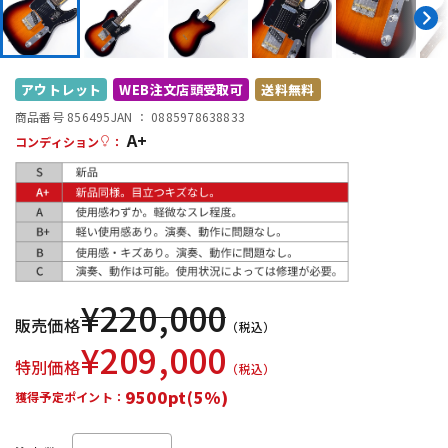
DTM オンライン納品
レコーディング機器
配信/ライブ機器
楽器アクセサリ
アウトレット
WEB注文店頭受取可
送料無料
商品番号 856495
JAN ：
0885978638833
A+
コンディション
：
中古
ヴィンテージ
¥
220,000
販売価格
（税込）
¥
209,000
特別価格
（税込）
9500pt(5%)
獲得予定ポイント：