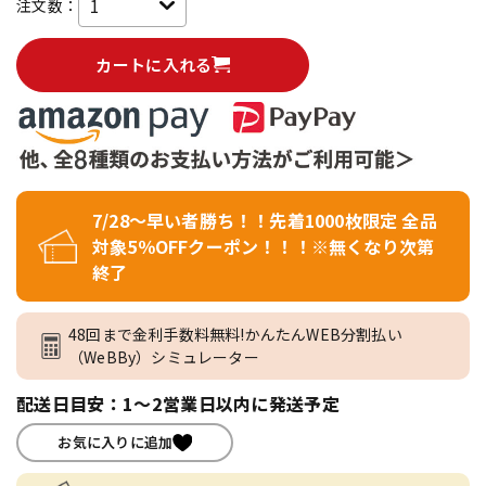
注文数：
カートに入れる
7/28～早い者勝ち！！先着1000枚限定 全品
対象5％OFFクーポン！！！※無くなり次第
終了
48回まで金利手数料無料!かんたんWEB分割払い
（WeBBy）シミュレーター
配送日目安：1～2営業日以内に発送予定
お気に入りに追加