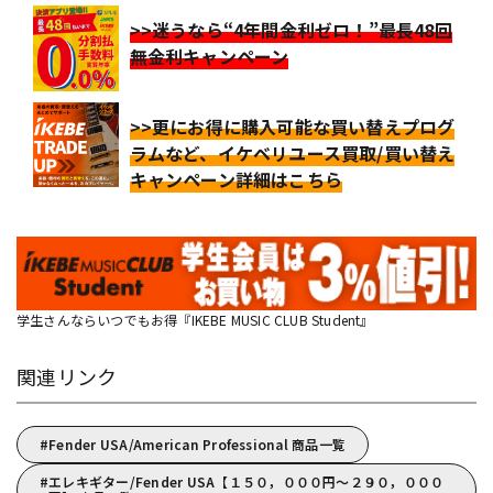
>>迷うなら“4年間金利ゼロ！”最長48回
無金利キャンペーン
>>更にお得に購入可能な買い替えプログ
ラムなど、イケベリユース買取/買い替え
キャンペーン詳細はこちら
学生さんならいつでもお得『IKEBE MUSIC CLUB Student』
関連リンク
Fender USA/American Professional 商品一覧
エレキギター/Fender USA【１５０，０００円～２９０，０００