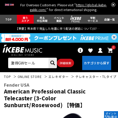
For Overseas Customers: Please visit "
https://global.ikebe-
gakki.com/
" for direct international shipping.
買う
売る
イベント
学割
TOP
店舗一覧
ストア
中古買取
動画
サービス
【重要】熊本県で発生した地震に伴う配送の遅延について(
07月29日
更新)
0
詳細検索
TOP
ONLINE STORE
エレキギター
テレキャスター・TLタイプ
Fender USA
American Professional Classic
Telecaster (3-Color
Sunburst/Rosewood) 【特価】
エレキギター
アコギ/エレアコ
ポイント
5%
還元