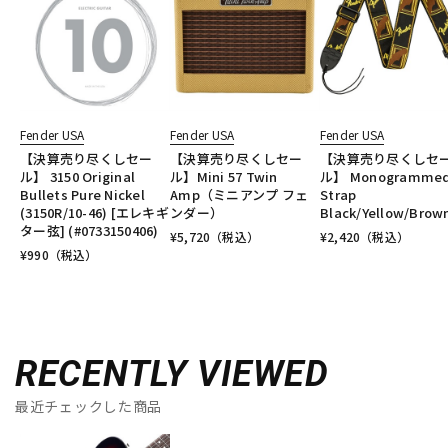
Fender USA
Fender USA
Fender USA
【決算売り尽くしセー
【決算売り尽くしセー
【決算売り尽くしセ
ル】 3150 Original
ル】Mini 57 Twin
ル】 Monogramme
Bullets Pure Nickel
Amp（ミニアンプ フェ
Strap
(3150R/10-46) [エレキギ
ンダー）
Black/Yellow/Brow
ター弦] (#0733150406)
¥
5,720
（税込）
¥
2,420
（税込）
¥
990
（税込）
RECENTLY VIEWED
最近チェックした商品