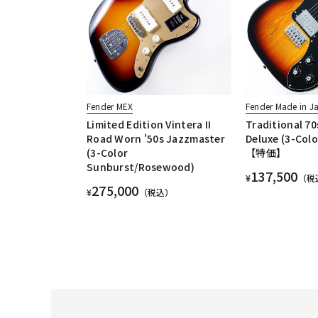
Fender MEX
Fender Made in J
Limited Edition Vintera II
Traditional 70
Road Worn '50s Jazzmaster
Deluxe (3-Col
(3-Color
【特価】
Sunburst/Rosewood)
137,500
¥
（税
275,000
¥
（税込）