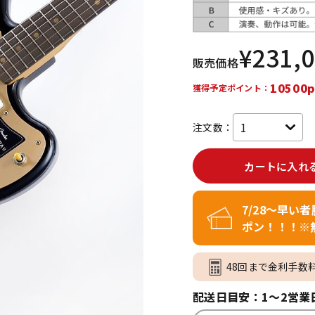
DTM オンラ
レコーディン
イン納品
グ機器
¥
231,
販売価格
ジ
10500p
獲得予定ポイント：
注文数：
カートに入れ
7/28～早い
ポン！！！※
48回まで金利手数
配送日目安：1～2営業