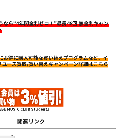
迷うなら“4年間金利ゼロ！”最長48回 無金利キャン
ン
更にお得に購入可能な買い替えプログラムなど、イ
リユース買取/買い替えキャンペーン詳細はこちら
MUSIC CLUB Student』
関連リンク