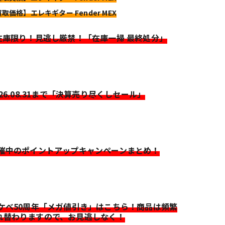
買取価格】エレキギター Fender MEX
>在庫限り！見逃し厳禁！「在庫一掃 最終処分」
026.08.31まで「決算売り尽くしセール」
開催中のポイントアップキャンペーンまとめ！
イケベ50周年「メガ値引き」はこちら！商品は頻繁
れ替わりますので、お見逃しなく！