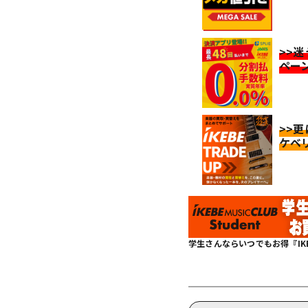
>>
ペー
>>
ケベ
学生さんならいつでもお得『IKEBE 