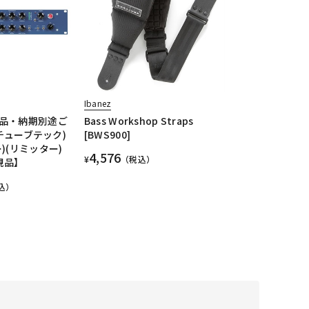
Ibanez
品・納期別途ご
Bass Workshop Straps
(チューブテック)
[BWS900]
)(リミッター)
4,576
¥
（税込）
正規品】
込）