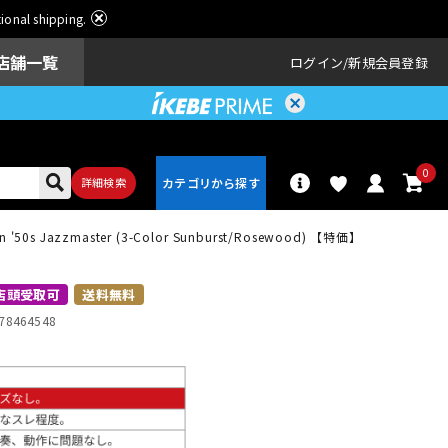
ational shipping.
店舗一覧
ログイン
新規会員登録
0
詳細検索
Worn '50s Jazzmaster (3-Color Sunburst/Rosewood) 【特価】
パーカッショ
ドラム
ン
店頭受取可
送料無料
78464548
アンプ
エフェクター