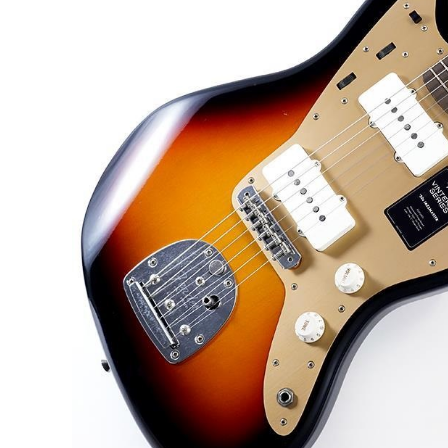
DJ機器
DTM
中古
ヴィンテー