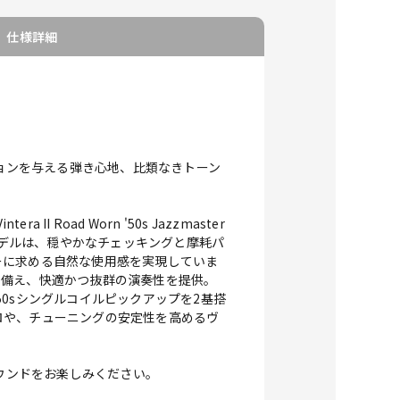
仕様詳細
スピレーションを与える弾き心地、比類なきトーン
oad Worn '50s Jazzmaster
モデルは、穏やかなチェッキングと摩耗パ
ーに求める自然な使用感を実現していま
トを備え、快適かつ抜群の演奏性を提供。
0sシングルコイルピックアップを2基搭
ロや、チューニングの安定性を高めるヴ
類なきサウンドをお楽しみください。