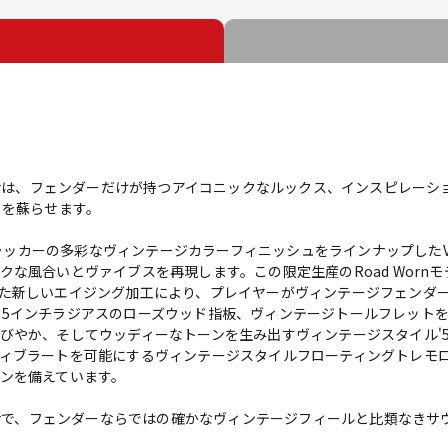
50s Jazzmasterは、フェンダーだけが持つアイコニックなルックス、イン
ドを蘇らせます。
カーの多彩なヴィンテージカラーフィニッシュをラインナップしたVintera II R
な風合いとヴァイブスを再現します。この限定生産のRoad Worn
た新しいエイジング加工により、プレイヤーがヴィンテージフェンダ
は7.25インチラジアスのローズウッド指板、ヴィンテージトールフレッ
びやか、そしてウッディーなトーンを生み出すヴィンテージスタイル'5
ィブラートを可能にするヴィンテージスタイルフローティングトレモ
ンを備えています。
0s Jazzmasterで、フェンダーならではの確かなヴィンテージフィールと比