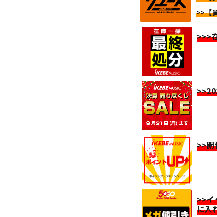
>>【
>>
>>2
>>
>>
に入