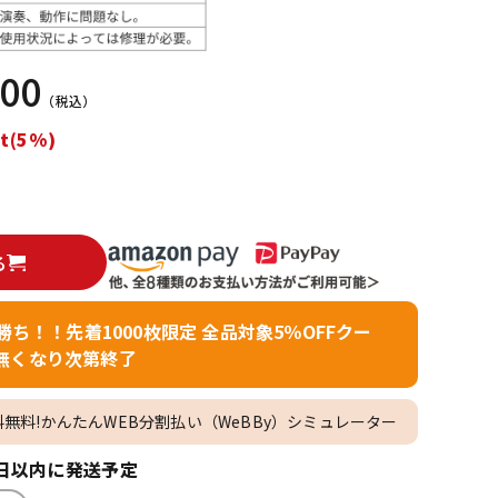
配信/ライブ
楽器アクセサ
機器
リ
000
（税込）
t(5%)
る
者勝ち！！先着1000枚限定 全品対象5％OFFクー
無くなり次第終了
料無料!かんたんWEB分割払い（WeBBy）シミュレーター
日以内に発送予定