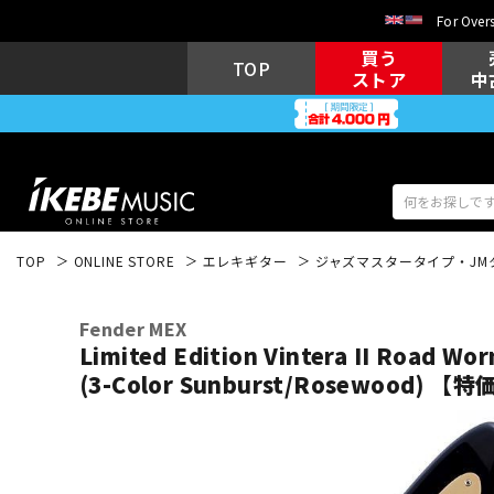
For Overs
買う
TOP
ストア
中
TOP
ONLINE STORE
エレキギター
ジャズマスタータイプ・JM
アコギ/エレ
エレキギター
アコ
Fender MEX
Limited Edition Vintera II Road Wor
(3-Color Sunburst/Rosewood) 【特
キーボード
電子ピアノ