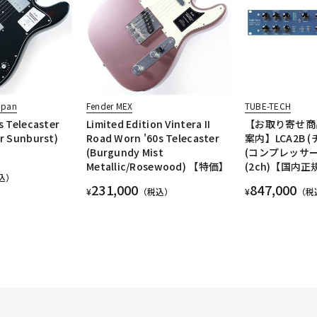
apan
Fender MEX
TUBE-TECH
s Telecaster
Limited Edition Vintera II
【お取り寄せ商
or Sunburst)
Road Worn '60s Telecaster
案内】LCA2B 
(Burgundy Mist
(コンプレッサー
Metallic/Rosewood) 【特価】
(2ch)【国内
込）
231,000
847,000
¥
（税込）
¥
（税