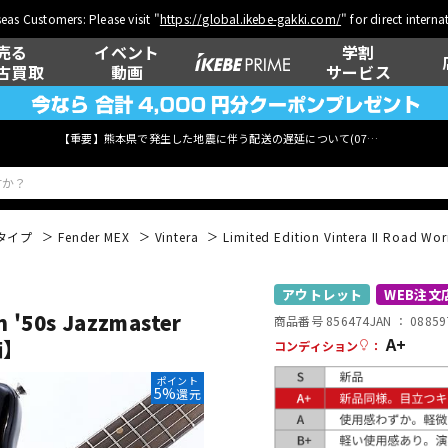
eas Customers: Please visit "
https://global.ikebe-gakki.com/
" for direct intern
売る
イベント
学割
古買取
動画
サービス
【重要】熊本県で発生した地震に伴う配送の遅延について(
07月29日
更新)
タイプ
Fender MEX
Vintera
Limited Edition Vintera II Road 
ベース
ウクレレ
アウトレット
WEB注文
n '50s Jazzmaster
商品番号 856474
JAN ：
08859
A+
価】
コンディション
：
管楽器
その他楽器
ポイント
5%
還元