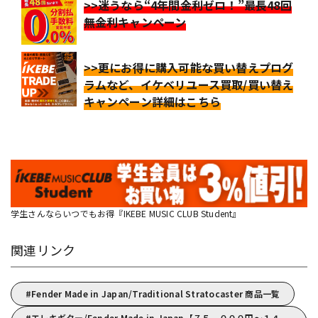
>>迷うなら“4年間金利ゼロ！”最長48回
無金利キャンペーン
>>更にお得に購入可能な買い替えプログ
ラムなど、イケベリユース買取/買い替え
キャンペーン詳細はこちら
学生さんならいつでもお得『IKEBE MUSIC CLUB Student』
関連リンク
Fender Made in Japan/Traditional Stratocaster 商品一覧
エレキギター/Fender Made in Japan【７５，０００円～１４