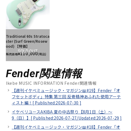
Traditional 60s Stratoca
ster (Surf Green/Rosew
ood) 【特価】
SOLD OUT
¥110,000
販売価格
(税込)
Fender関連情報
Ikebe MUSIC INFORMATION Fender関連情報
【週刊イケベミュージック・マガジン📖#19】Fender「オ
フセットボディ」特集 第三回 反骨精神あふれた使用アーテ
ィスト編！[
Published:2026-07-30
]
イケベリユースAKIBA 夏の中古祭り【8月1日（土）～
9（日）】[
Published:2026-07-27/
Updated:2026-07-29
]
【週刊イケベミュージック・マガジン📖#18】Fender「オ