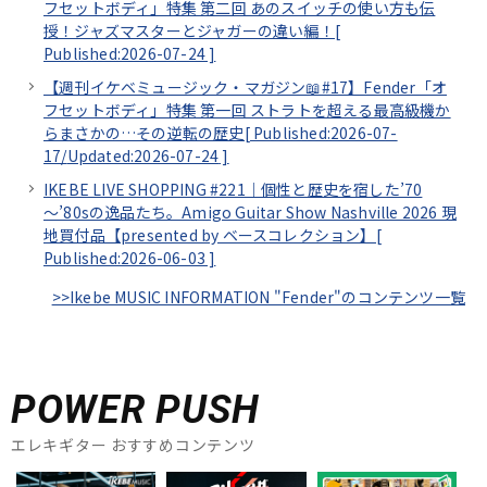
フセットボディ」特集 第二回 あのスイッチの使い方も伝
授！ジャズマスターとジャガーの違い編！[
Published:2026-07-24
]
【週刊イケベミュージック・マガジン📖#17】Fender「オ
フセットボディ」特集 第一回 ストラトを超える最高級機か
らまさかの…その逆転の歴史[
Published:2026-07-
17/
Updated:2026-07-24
]
IKEBE LIVE SHOPPING #221｜個性と歴史を宿した’70
～’80sの逸品たち。Amigo Guitar Show Nashville 2026 現
地買付品【presented by ベースコレクション】[
Published:2026-06-03
]
>>Ikebe MUSIC INFORMATION "Fender"のコンテンツ一覧
POWER PUSH
エレキギター おすすめコンテンツ