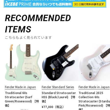
RECOMMENDED
ITEMS
こちらもよく見られています
Fender Made in Japan
Fender Standard Series
Fender Made in Japan
Traditional 60s
Standard Stratocaster
Traditional 2025
Stratocaster (Surf
HSS (Black/Laurel) 【特
Collection 60s
Green/Rosewood) 【特
価】
Stratocaster (Stardu
価】
Pink/Rosewood) 【
¥
77,000
（税込）
価】