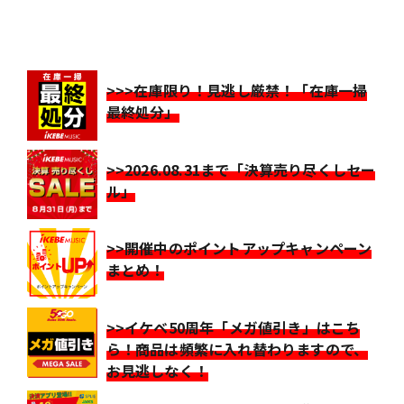
>>>在庫限り！見逃し厳禁！「在庫一掃
最終処分」
>>2026.08.31まで「決算売り尽くしセー
ル」
>>開催中のポイントアップキャンペーン
まとめ！
>>イケベ50周年「メガ値引き」はこち
ら！商品は頻繁に入れ替わりますので、
お見逃しなく！