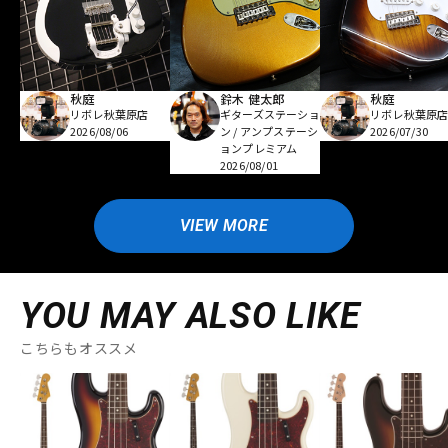
秋庭
鈴木 健太郎
秋庭
リボレ秋葉原店
ギターズステーショ
リボレ秋葉原
2026/08/06
ン / アンプステーシ
2026/07/30
ョンプレミアム
2026/08/01
VIEW MORE
YOU MAY ALSO LIKE
こちらもオススメ