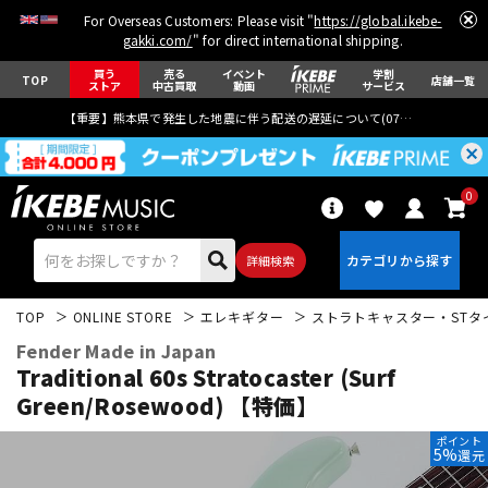
For Overseas Customers: Please visit "
https://global.ikebe-
gakki.com/
" for direct international shipping.
買う
売る
イベント
学割
TOP
店舗一覧
ストア
中古買取
動画
サービス
【重要】熊本県で発生した地震に伴う配送の遅延について(
07月29日
更新)
0
詳細検索
TOP
ONLINE STORE
エレキギター
ストラトキャスター・STタ
Fender Made in Japan
Traditional 60s Stratocaster (Surf
Green/Rosewood) 【特価】
エレキギター
アコギ/エレアコ
ポイント
5%
還元