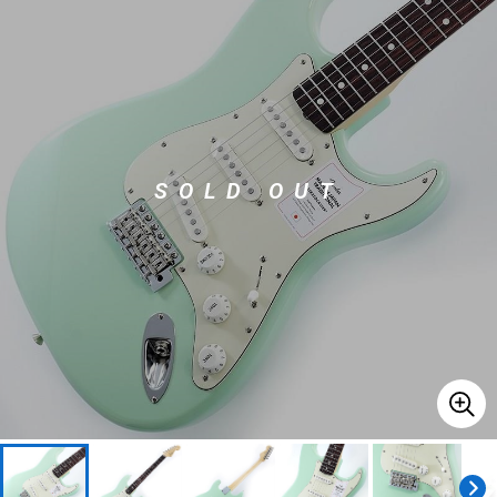
ベース
ウクレレ
ドラム
パーカッション
SOLD OUT
キーボード
電子ピアノ
管楽器
その他楽器
アンプ
エフェクター
DJ機器
DTM