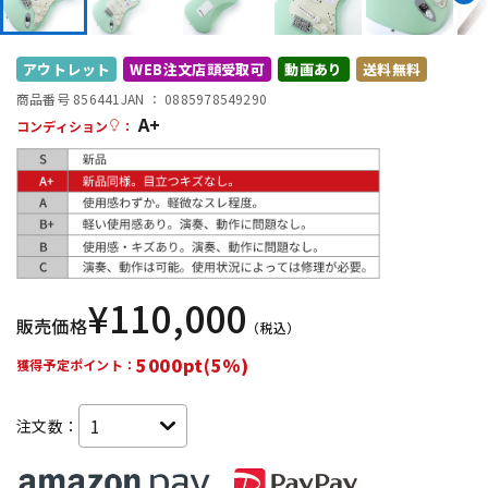
DTM オンライン納品
レコーディング機器
アウトレット
WEB注文店頭受取可
動画あり
送料無料
配信/ライブ機器
楽器アクセサリ
商品番号 856441
JAN ：
0885978549290
A+
コンディション
：
中古
ヴィンテージ
¥
110,000
販売価格
（税込）
5000pt(5%)
獲得予定ポイント：
注文数：