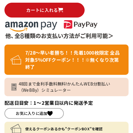
カートに入れる
7/28～早い者勝ち！！先着1000枚限定 全品
対象5％OFFクーポン！！！※無くなり次第
終了
48回まで金利手数料無料!かんたんWEB分割払い
（WeBBy）シミュレーター
配送日目安：1～2営業日以内に発送予定
お気に入りに追加
使えるクーポンあるかも"クーポンBOX"を確認