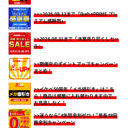
>>>2026.08.13まで「IkebePRIME プレ
ミアム感謝祭」
>>2026.08.31まで「決算売り尽くしセー
ル」
>>開催中のポイントアップキャンペーン
まとめ！
>>イケベ50周年「メガ値引き」はこち
ら！商品は頻繁に入れ替わりますので、
お見逃しなく！
>>迷うなら“4年間金利ゼロ！”最長48回
無金利キャンペーン