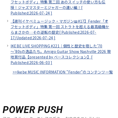
フセットボディ」特集 第二回 あのスイッチの使い方も伝
授！ジャズマスターとジャガーの違い編！[
Published:2026-07-24
]
【週刊イケベミュージック・マガジン📖#17】Fender「オ
フセットボディ」特集 第一回 ストラトを超える最高級機か
らまさかの…その逆転の歴史[
Published:2026-07-
17/
Updated:2026-07-24
]
IKEBE LIVE SHOPPING #221｜個性と歴史を宿した’70
～’80sの逸品たち。Amigo Guitar Show Nashville 2026 現
地買付品【presented by ベースコレクション】[
Published:2026-06-03
]
>>Ikebe MUSIC INFORMATION "Fender"のコンテンツ一覧
POWER PUSH