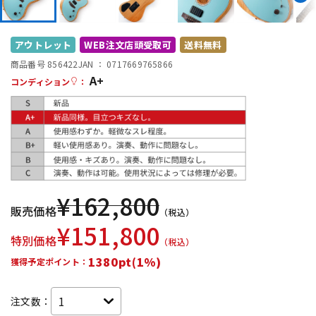
DTM オンライン納品
レコーディング機器
アウトレット
WEB注文店頭受取可
送料無料
配信/ライブ機器
楽器アクセサリ
商品番号 856422
JAN ：
0717669765866
A+
コンディション
：
中古
ヴィンテージ
¥
162,800
販売価格
（税込）
¥
151,800
特別価格
（税込）
1380pt(1%)
獲得予定ポイント：
注文数：