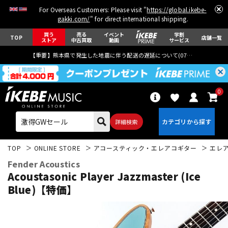
For Overseas Customers: Please visit "
https://global.ikebe-
gakki.com/
" for direct international shipping.
買う
売る
イベント
学割
TOP
店舗一覧
ストア
中古買取
動画
サービス
【重要】熊本県で発生した地震に伴う配送の遅延について(
07月29日
更新)
0
詳細検索
TOP
ONLINE STORE
アコースティック・エレアコギター
エレ
Fender Acoustics
Acoustasonic Player Jazzmaster (Ice
Blue)【特価】
エレキギター
アコギ/エレアコ