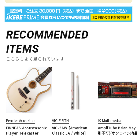
RECOMMENDED
ITEMS
こちらもよく見られています
Fender Acoustics
VIC FIRTH
IK Multimedia
FINNEAS Acoustasonic
VIC-5AW [American
AmpliTube Brian May
Player Telecaster
Classic 5A / White]
引不可)(オンライン納品