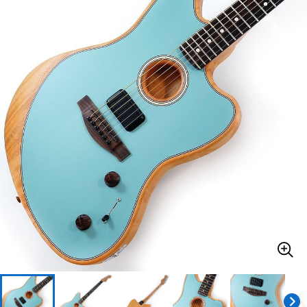
ベース
ウクレレ
ドラム
パーカッション
キーボード
電子ピアノ
管楽器
その他楽器
アンプ
エフェクター
DJ機器
DTM