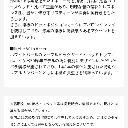
深みのある黒を湛えたエボニー材を指板に採用。定番のロ
ーズウッドと比べて重量があり、明瞭な音の輪郭とレスポ
ンス性、豊かに伸びるサスティーンが演奏に奥行きをもた
らします。
さらに指板のドットポジションマークにアバロンインレイ
を使用しており、漆黒の指板に高級感のあるアクセントを
加えています。
■Ikebe 50th Accent
ホワイトパールのマーブルピックガードとヘッドトップに
は、イケベ50周年モデルの為に特別にデザインいただいた
バラ模様が施されており、1本1本の個体に施された特別シ
リアルナンバーとともに本機の貴重さを物語っています。
※説明文中の価格・スペック等は掲載時点の情報であり、現状とは
異なる場合がございます。
※商品は店頭及び外部ECでも併売しておりますため、ご注文のタイ
ミングによっては完売となっている場合がございます。