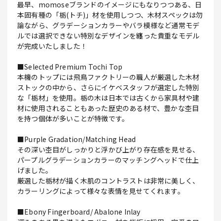
最早、momoseブランドのイメージにもなりつつある、日
本固有種の「栃(トチ)」材を使用しつつ、木材スペックは勿
論ながら、グラデーションカラーやバラ模様など通常モデ
ルでは選択できない特別なデザインを纏った貴重なモデル
が完成いたしました！
■Selected Premium Tochi Top
本機のトップには飛鳥ファクトリーの職人が厳選した木材
ストックの中から、さらにイケベスタッフが選定した特別
な「栃材」を使用。栃の木は日本では古くから家具材や建
材に使用されることもあった歴史のある材で、豊かな杢目
を持つ個体が多いことが特徴です。
■Purple Gradation/Matching Head
その深い杢目がしっかりと浮かび上がり存在感を見せる、
パープルグラデーションカラーのマッチングヘッドで仕上
げました。
厳選した栃材が描く木肌のコントラストは非常に美しく、
カラーリングによって様々な表情を見せてくれます。
■Ebony Fingerboard/ Abalone Inlay