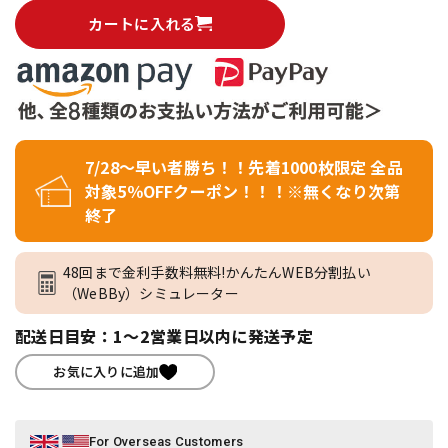
カートに入れる
7/28～早い者勝ち！！先着1000枚限定 全品
対象5％OFFクーポン！！！※無くなり次第
終了
48回まで金利手数料無料!かんたんWEB分割払い
（WeBBy）シミュレーター
配送日目安：1～2営業日以内に発送予定
お気に入りに追加
For Overseas Customers