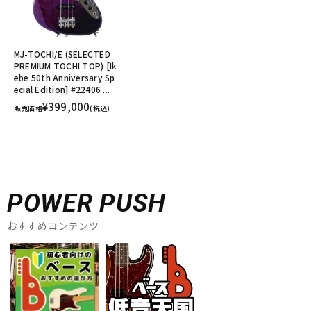
MJ-TOCHI/E (SELECTED
PREMIUM TOCHI TOP) [Ik
ebe 50th Anniversary Sp
ecial Edition] #22406 ...
¥399,000
販売価格
(税込)
POWER PUSH
おすすめコンテンツ