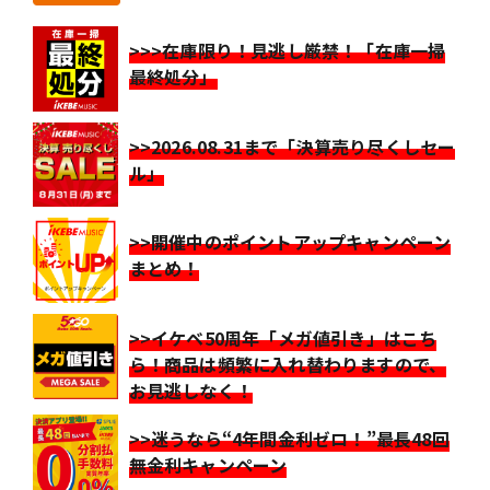
>>>在庫限り！見逃し厳禁！「在庫一掃
最終処分」
>>2026.08.31まで「決算売り尽くしセー
ル」
>>開催中のポイントアップキャンペーン
まとめ！
>>イケベ50周年「メガ値引き」はこち
ら！商品は頻繁に入れ替わりますので、
お見逃しなく！
>>迷うなら“4年間金利ゼロ！”最長48回
無金利キャンペーン