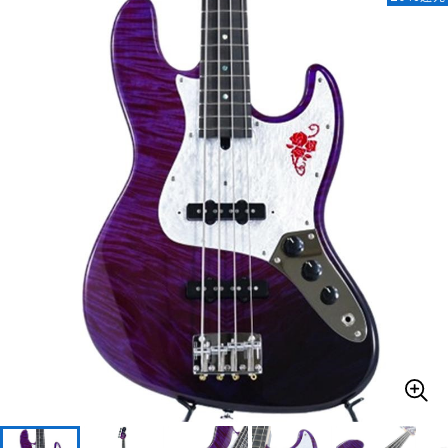
ベース
ウクレレ
ドラム
パーカッション
キーボード
電子ピアノ
管楽器
その他楽器
アンプ
エフェクター
DJ機器
DTM