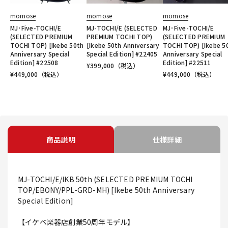
momose
momose
momose
MJ･Five-TOCHI/E
MJ-TOCHI/E (SELECTED
MJ･Five-TOCHI/E
(SELECTED PREMIUM
PREMIUM TOCHI TOP)
(SELECTED PREMIUM
TOCHI TOP) [Ikebe 50th
[Ikebe 50th Anniversary
TOCHI TOP) [Ikebe 5
Anniversary Special
Special Edition] #22405
Anniversary Special
Edition] #22508
Edition] #22511
¥
399,000
（税込）
¥
449,000
（税込）
¥
449,000
（税込）
商品説明
仕様詳細
MJ-TOCHI/E/IKB 50th (SELECTED PREMIUM TOCHI
TOP/EBONY/PPL-GRD-MH) [Ikebe 50th Anniversary
Special Edition]
【イケベ楽器店創業50周年モデル】