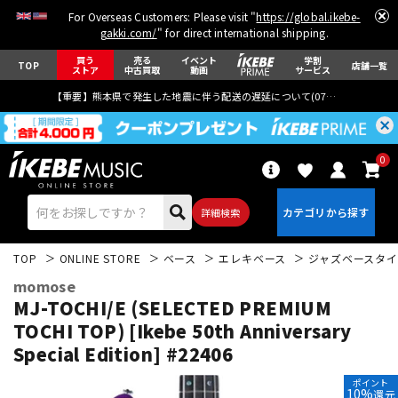
For Overseas Customers: Please visit "
https://global.ikebe-
gakki.com/
" for direct international shipping.
買う
売る
イベント
学割
TOP
店舗一覧
ストア
中古買取
動画
サービス
【重要】熊本県で発生した地震に伴う配送の遅延について(
07月29日
更新)
0
詳細検索
TOP
ONLINE STORE
ベース
エレキベース
ジャズベースタイ
momose
MJ-TOCHI/E (SELECTED PREMIUM
TOCHI TOP) [Ikebe 50th Anniversary
Special Edition] #22406
エレキギター
アコギ/エレアコ
ポイント
10%
還元