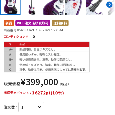
DTM オンライン納品
レコーディング機器
配信/ライブ機器
楽器アクセサリ
新品
WEB注文店頭受取可
送料無料
商品番号 856384
JAN ：
4571697772144
S
コンディション
：
中古
ヴィンテージ
¥
399,000
販売価格
（税込）
36272pt(10%)
獲得予定ポイント：
注文数：