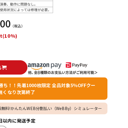
配信/ライブ
楽器アクセサ
機器
リ
000
（税込）
t(10%)
る
者勝ち！！先着1000枚限定 全品対象5％OFFクー
無くなり次第終了
料無料!かんたんWEB分割払い（WeBBy）シミュレーター
日以内に発送予定