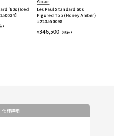
Gibson
ard '60s (Iced
Les Paul Standard 60s
0150034】
Figured Top (Honey Amber)
#223550098
込）
346,500
¥
（税込）
仕様詳細