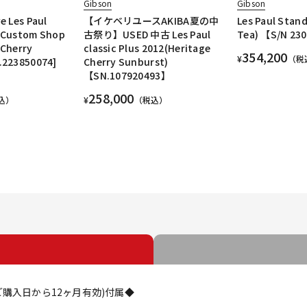
Gibson
Gibson
e Les Paul
【イケベリユースAKIBA夏の中
Les Paul Stand
s Custom Shop
古祭り】USED 中古 Les Paul
Tea) 【S/N 23
 Cherry
classic Plus 2012(Heritage
354,200
¥
（税
.223850074]
Cherry Sunburst)
【SN.107920493】
258,000
込）
¥
（税込）
購入日から12ヶ月有効)付属◆