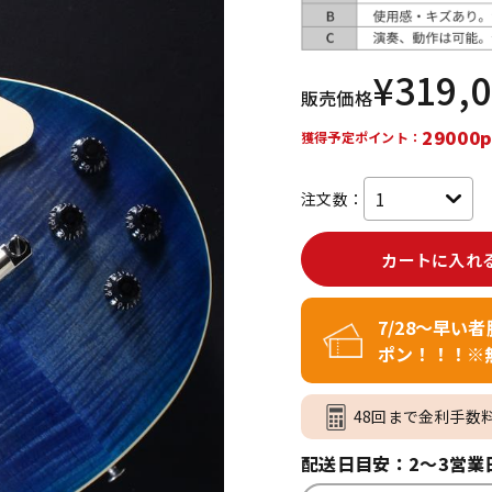
DTM オンラ
レコーディン
イン納品
グ機器
¥
319,
販売価格
ジ
29000p
獲得予定ポイント：
注文数：
カートに入れ
7/28～早い
ポン！！！※
48回まで金利手数
配送日目安：2～3営業