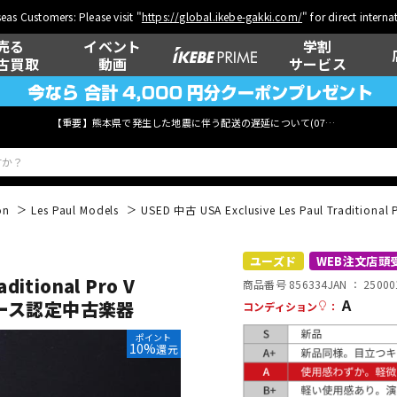
eas Customers: Please visit "
https://global.ikebe-gakki.com/
" for direct intern
売る
イベント
学割
古買取
動画
サービス
【重要】熊本県で発生した地震に伴う配送の遅延について(
07月29日
更新)
on
Les Paul Models
USED 中古 USA Exclusive Les Paul Traditional 
ベース
ウクレレ
ユーズド
WEB注文店頭
ditional Pro V
商品番号 856334
JAN ：
25000
A
ース認定中古楽器
コンディション
：
管楽器
その他楽器
ポイント
10%
還元