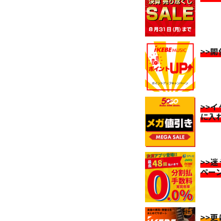
>>
>>
に入
>>
ペー
>>