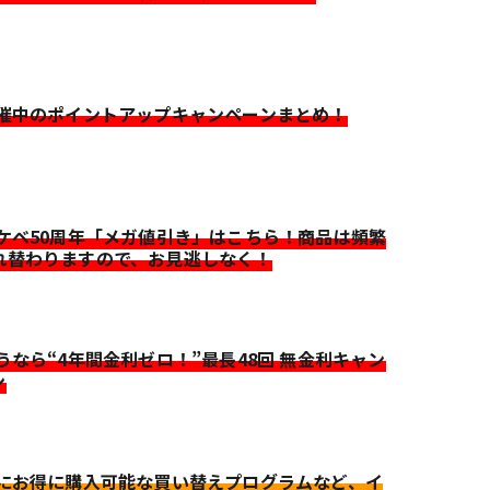
開催中のポイントアップキャンペーンまとめ！
イケベ50周年「メガ値引き」はこちら！商品は頻繁
れ替わりますので、お見逃しなく！
迷うなら“4年間金利ゼロ！”最長48回 無金利キャン
ン
更にお得に購入可能な買い替えプログラムなど、イ