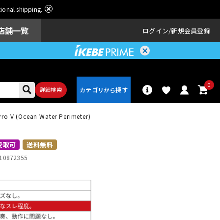
ational shipping.
店舗一覧
ログイン
新規会員登録
0
詳細検索
Pro V (Ocean Water Perimeter)
パーカッショ
ドラム
ン
受取可
送料無料
10872355
アンプ
エフェクター