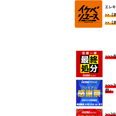
エレキ
>>【
>>【
>>
>>>
祭」
>>2