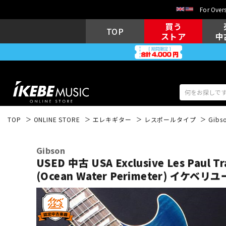
For Overs
買う
TOP
ストア
中
TOP
ONLINE STORE
エレキギター
レスポールタイプ
Gibs
アコギ/エレ
エレキギター
アコ
Gibson
USED 中古 USA Exclusive Les Paul Tra
(Ocean Water Perimeter)
イケベリユ
キーボード
電子ピアノ