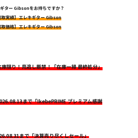
ギター Gibsonをお持ちですか？
買取実績】エレキギター Gibson
買取価格】エレキギター Gibson
>在庫限り！見逃し厳禁！「在庫一掃 最終処分」
2026.08.13まで「IkebePRIME プレミアム感謝
026.08.31まで「決算売り尽くしセール」