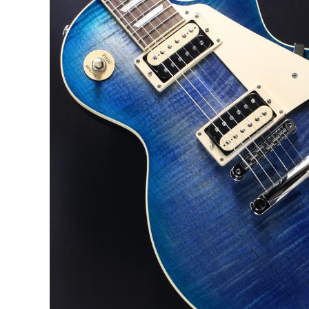
DJ機器
DTM
中古
ヴィンテー