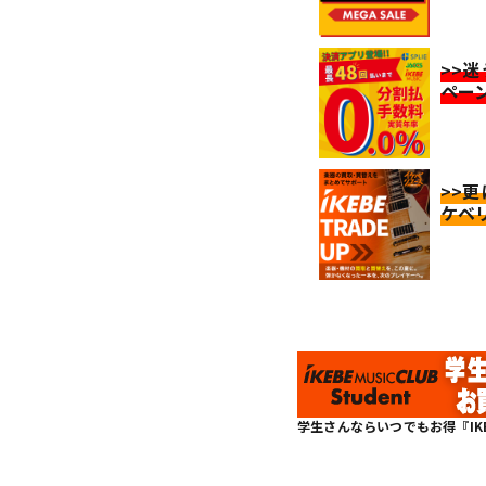
>>
ペー
>>
ケベ
学生さんならいつでもお得『IKEBE 