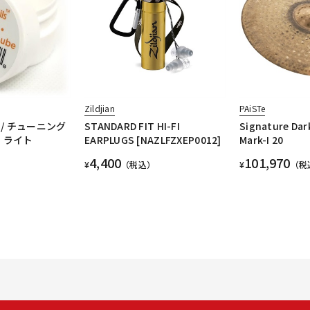
Zildjian
PAiSTe
/ チューニング
STANDARD FIT HI-FI
Signature Dar
 ライト
EARPLUGS [NAZLFZXEP0012]
Mark-I 20
4,400
101,970
¥
（税込）
¥
（税