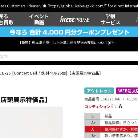
eas Customers: Please visit "
https://global.ikebe-gakki.com/
" for direct intern
売る
イベント
学割
古買取
動画
サービス
【重要】熊本県で発生した地震に伴う配送の遅延について(
07月29日
更新)
CB-25 [Concert Bell / 鉄材ベル25個]【店頭展示特価品】
ベース
ウクレレ
アウトレット
WEB注文
5個]【店頭展示特価品】
商品番号 856176
JAN ：
45150
A
コンディション
：
管楽器
その他楽器