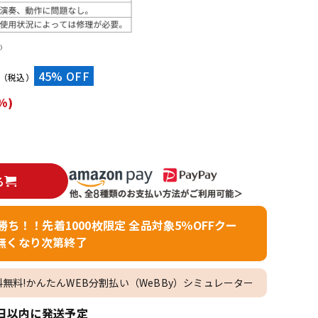
配信/ライブ
楽器アクセサ
機器
リ
）
45% OFF
（税込）
%)
る
者勝ち！！先着1000枚限定 全品対象5％OFFクー
無くなり次第終了
料無料!かんたんWEB分割払い（WeBBy）シミュレーター
日以内に発送予定