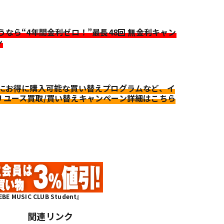
迷うなら“4年間金利ゼロ！”最長48回 無金利キャン
ン
更にお得に購入可能な買い替えプログラムなど、イ
リユース買取/買い替えキャンペーン詳細はこちら
MUSIC CLUB Student』
関連リンク