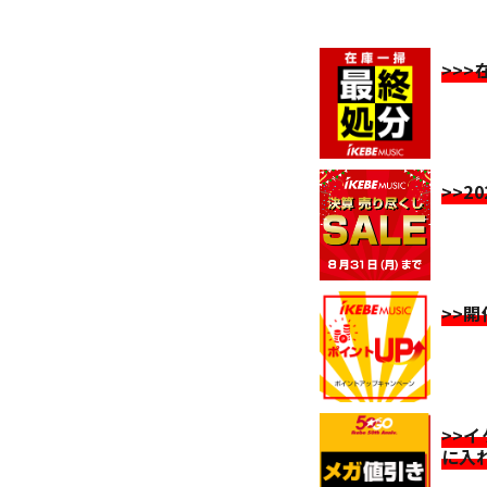
>>
>>2
>>
>>
に入