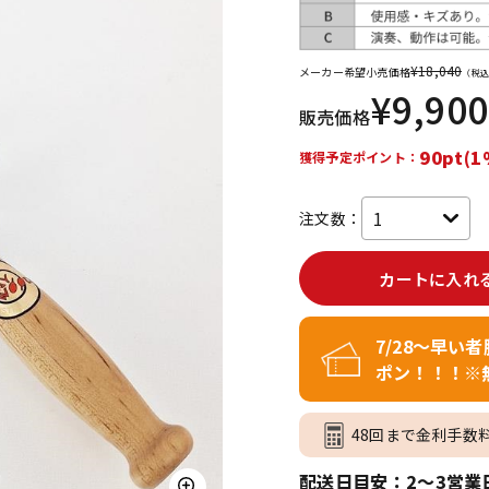
DTM オンラ
レコーディン
イン納品
グ機器
¥
18,040
メーカー希望小売価格
（税込
¥
9,900
販売価格
ジ
90pt(1
獲得予定ポイント：
注文数：
カートに入れ
7/28～早い
ポン！！！※
48回まで金利手数
配送日目安：2～3営業