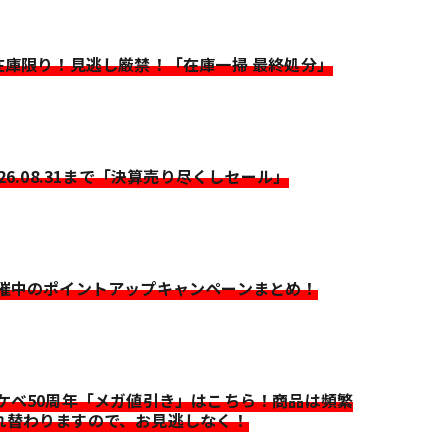
>在庫限り！見逃し厳禁！「在庫一掃 最終処分」
026.08.31まで「決算売り尽くしセール」
開催中のポイントアップキャンペーンまとめ！
イケベ50周年「メガ値引き」はこちら！商品は頻繁
れ替わりますので、お見逃しなく！