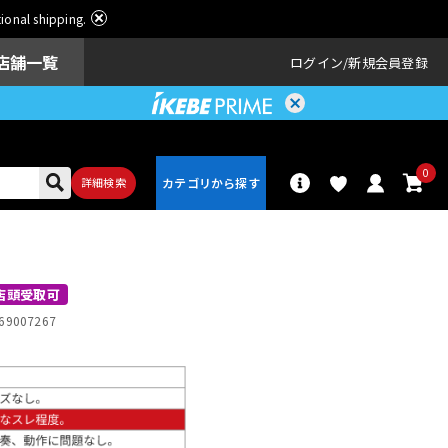
ational shipping.
店舗一覧
ログイン
新規会員登録
0
詳細検索
パーカッショ
ドラム
ン
店頭受取可
69007267
アンプ
エフェクター