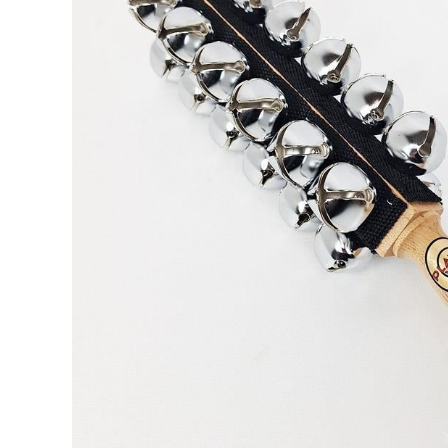
DJ機器
DTM
中古
ヴィンテー