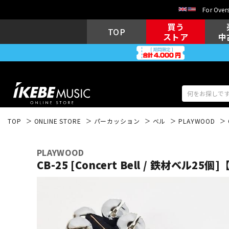
For Overs
買う
TOP
ストア
中
TOP
ONLINE STORE
パーカッション
ベル
PLAYWOOD
アコギ/エレ
エレキギター
アコ
PLAYWOOD
CB-25 [Concert Bell / 鉄材ベル2
キーボード
電子ピアノ