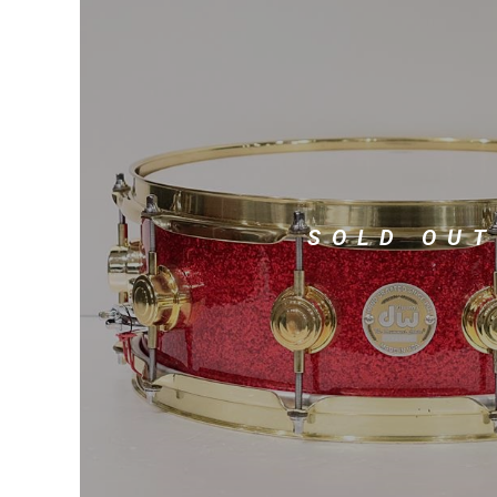
DJ機器
DTM
中古
ヴィンテー
SOLD OUT