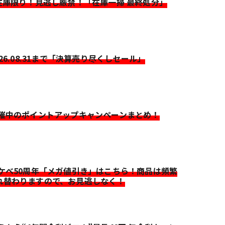
>在庫限り！見逃し厳禁！「在庫一掃 最終処分」
026.08.31まで「決算売り尽くしセール」
開催中のポイントアップキャンペーンまとめ！
イケベ50周年「メガ値引き」はこちら！商品は頻繁
れ替わりますので、お見逃しなく！