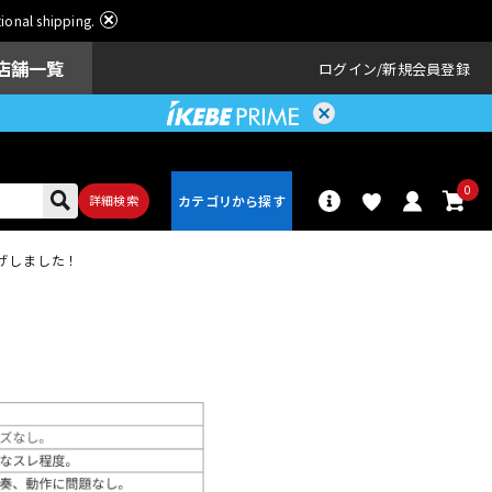
ational shipping.
店舗一覧
ログイン
新規会員登録
0
詳細検索
】※値下げしました！
パーカッショ
ドラム
ン
アンプ
エフェクター