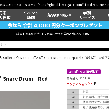
eas Customers: Please visit "
https://global.ikebe-gakki.com/
" for direct intern
売る
イベント
学割
古買取
動画
サービス
【重要】熊本県で発生した地震に伴う配送の遅延について(
07月29日
更新)
古 Collector's Maple 14''×5'' Snare Drum - Red Sparkle【委託品
ベース
ウクレレ
WEB注文店頭受取可
' Snare Drum - Red
商品番号 856110
B
コンディション
：
管楽器
その他楽器