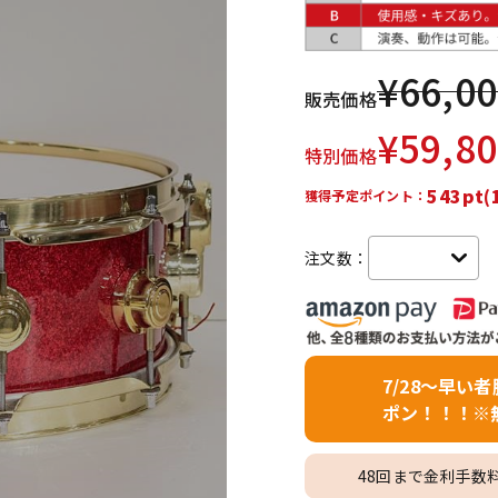
DTM オンラ
レコーディン
イン納品
グ機器
¥
66,0
販売価格
ジ
¥
59,8
特別価格
543pt(
獲得予定ポイント：
注文数：
7/28～早い
ポン！！！※
48回まで金利手数