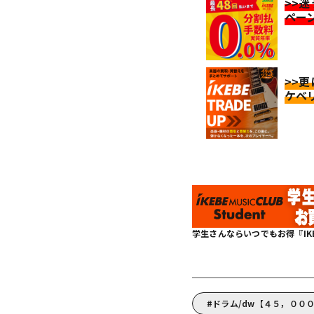
>>
ペー
>>
ケベ
学生さんならいつでもお得『IKEBE 
ドラム/dw【４５，００