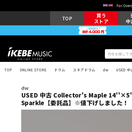
For Overs
買う
TOP
ストア
中
TOP
ONLINE STORE
ドラム
スネアドラム
dw
USED 中
アコギ/エレ
エレキギター
アコ
dw
USED 中古 Collector's Maple 14''×5'
Sparkle【委託品】※値下げしました！
キーボード
電子ピアノ