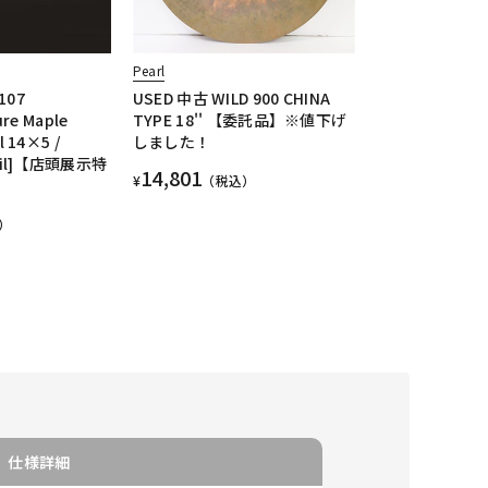
Pearl
107
USED 中古 WILD 900 CHINA
ure Maple
TYPE 18'' 【委託品】※値下げ
l 14×5 /
しました！
 Oil]【店頭展示特
14,801
¥
（税込）
）
仕様詳細