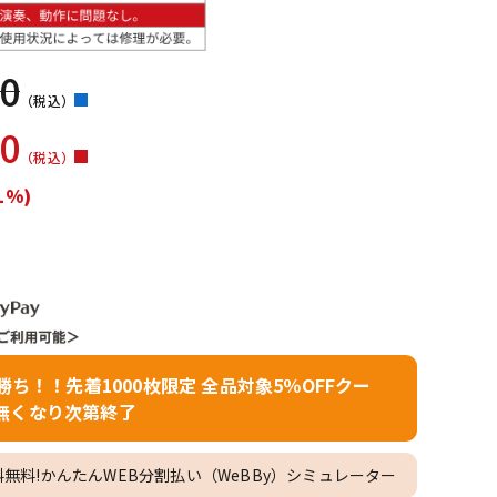
配信/ライブ
楽器アクセサ
機器
リ
00
（税込）
00
（税込）
1%)
者勝ち！！先着1000枚限定 全品対象5％OFFクー
無くなり次第終了
料無料!かんたんWEB分割払い（WeBBy）シミュレーター