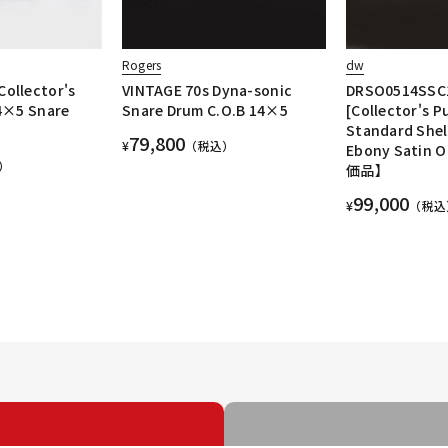
Rogers
dw
ollector's
VINTAGE 70s Dyna-sonic
DRSO0514SSC
14×5 Snare
Snare Drum C.O.B 14×5
[Collector's P
Standard Shel
79,800
¥
（税込）
Ebony Satin
）
価品】
99,000
¥
（税込