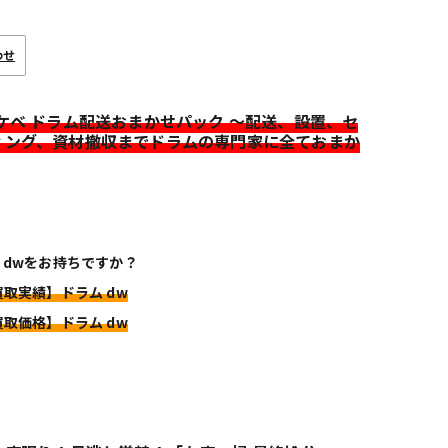
わせ
イケベ ドラム配送おまかせパック ～配送、設置、セ
ィング、資材撤収までドラムの専門家に全ておまか
 dwをお持ちですか？
買取実績】ドラム dw
買取価格】ドラム dw