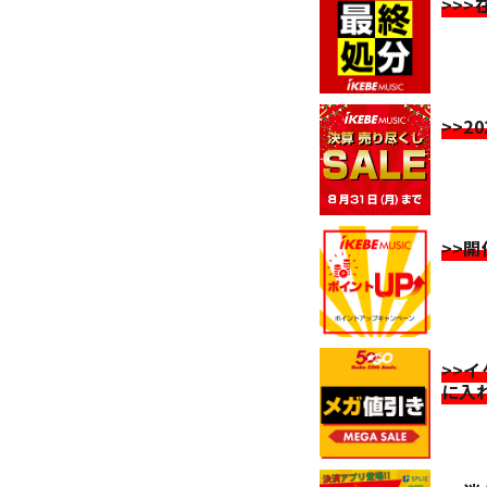
>>
>>2
>>
>>
に入