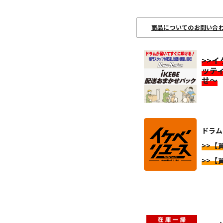
商品についてのお問い合
>>
ッテ
せ～
ドラム
>>【
>>【