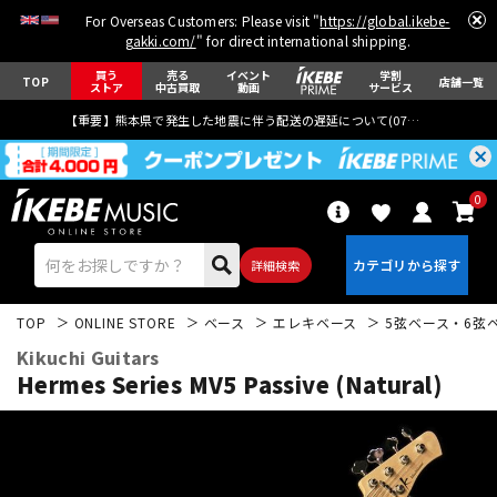
For Overseas Customers: Please visit "
https://global.ikebe-
gakki.com/
" for direct international shipping.
買う
売る
イベント
学割
TOP
店舗一覧
ストア
中古買取
動画
サービス
【重要】熊本県で発生した地震に伴う配送の遅延について(
07月29日
更新)
0
詳細検索
TOP
ONLINE STORE
ベース
エレキベース
5弦ベース・6弦
Kikuchi Guitars
Hermes Series MV5 Passive (Natural)
エレキギター
アコギ/エレアコ