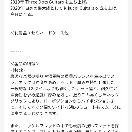
2019年 Three Dots Guitars を立ち上げ。
2023年 自身の集大成として Kikuchi Guitars を立ち上げ、
今日に至る。
＜付属品＞セミハードケース他
------
＜製品の特徴＞
- Neck -
最適な楽器の鳴りや演奏時の重量バランスを生み出すよ
う、ネックは強度を高め、ヘッドは厚みを持たせました。
一般的な Jスタイルよりも細くしたナット幅と、耐久性と
演奏性を求め適度に厚みを残し、握りこみ易くしたネック
グリップにより、ローポジションからハイポジションま
で、そしてネック幅のワイドな5弦のミュートもスムーズに
演奏することができます。
また、ニッケルフレットの中でも硬度の強いフレットを採
用することで、フレットを押さえた時に発生するノイズを