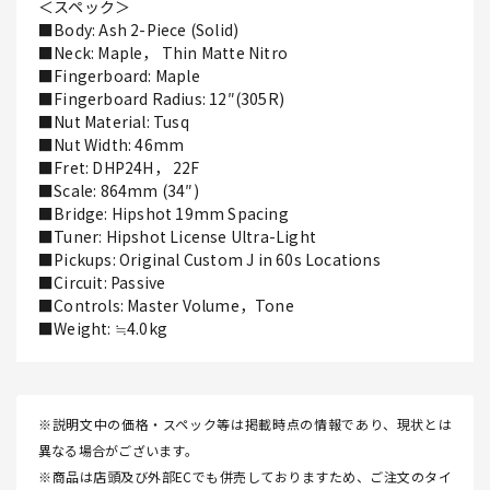
＜スペック＞
■Body: Ash 2-Piece (Solid)
■Neck: Maple， Thin Matte Nitro
■Fingerboard: Maple
■Fingerboard Radius: 12″(305R)
■Nut Material: Tusq
■Nut Width: 46mm
■Fret: DHP24H， 22F
■Scale: 864mm (34″)
■Bridge: Hipshot 19mm Spacing
■Tuner: Hipshot License Ultra-Light
■Pickups: Original Custom J in 60s Locations
■Circuit: Passive
■Controls: Master Volume，Tone
■Weight: ≒4.0kg
※説明文中の価格・スペック等は掲載時点の情報であり、現状とは
異なる場合がございます。
※商品は店頭及び外部ECでも併売しておりますため、ご注文のタイ