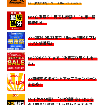
>>【買取価格】ベース Kikuchi Guitars
>>>在庫限り！見逃し厳禁！「在庫一掃
最終処分」
>>>2026.08.13まで「IkebePRIME プレ
ミアム感謝祭」
>>2026.08.31まで「決算売り尽くしセー
ル」
>>開催中のポイントアップキャンペーン
まとめ！
>>イケベ50周年「メガ値引き」はこち
ら！商品は頻繁に入れ替わりますので、