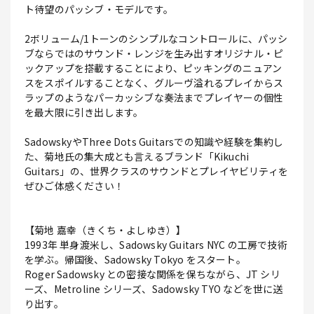
ト待望のパッシブ・モデルです。
2ボリューム/1トーンのシンプルなコントロールに、パッシ
ブならではのサウンド・レンジを生み出すオリジナル・ピ
ックアップを搭載することにより、ピッキングのニュアン
スをスポイルすることなく、グルーヴ溢れるプレイからス
ラップのようなパーカッシブな奏法までプレイヤーの個性
を最大限に引き出します。
SadowskyやThree Dots Guitarsでの知識や経験を集約し
た、菊地氏の集大成とも言えるブランド「Kikuchi
Guitars」の、世界クラスのサウンドとプレイヤビリティを
ぜひご体感ください！
【菊地 嘉幸（きくち・よしゆき）】
1993年 単身渡米し、Sadowsky Guitars NYC の工房で技術
を学ぶ。帰国後、Sadowsky Tokyo をスタート。
Roger Sadowsky との密接な関係を保ちながら、JT シリ
ーズ、Metroline シリーズ、Sadowsky TYO などを世に送
り出す。