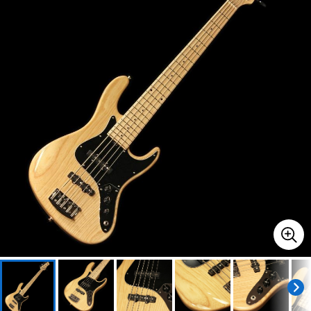
ベース
ウクレレ
ドラム
パーカッション
キーボード
電子ピアノ
管楽器
その他楽器
アンプ
エフェクター
DJ機器
DTM