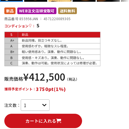
DTM オンライン納品
レコーディング機器
新品
WEB注文店頭受取可
送料無料
商品番号 855956
JAN ：
4571220089305
S
配信/ライブ機器
楽器アクセサリ
コンディション
：
中古
ヴィンテージ
¥
412,500
販売価格
（税込）
3750pt(1%)
獲得予定ポイント：
注文数：
カートに入れる