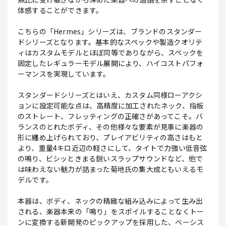
体感することができます。
こちらの「Hermes」シリーズは、ブランドのスタンダー
ドシリーズとなります。基本的なスペックや製造クオリテ
ィはカスタムモデルとほぼ同等でありながら、スペックを
固定したレギュラーモデル展開により、ハイコストパフォ
ーマンスを実現しています。
スタンダードシリーズとはいえ、カスタム同様ローアクシ
ョンに設定可能な点は、高精度に加工されたネック、指板
のストレート、フレッティングの正確さがあってこそ。バ
ランスのとれたボディ、その他様々な要素が見事に楽器の
形に纏め上げられており、プレイアビリティの高さはもと
より、重量4キロ近辺の軽さにして、タイトで力強い低音弦
の鳴り、ビシッときまる鋭いスラップサウンドなど、他で
は味わえない魅力が詰まった菊地氏の集大成ともいえるモ
デルです。
本器は、ボディ、ネックの精緻な組み込みによって生み出
される、楽器本来の「鳴り」をスポイルすることなくトー
ンに変換する新開発のピックアップを採用した、ベーシス