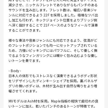
減少させ、ニッケルフレットでありながらもパンチのある
サウンドを生み出します。フレット数は、幅広い音楽ジャ
ンルに対応できるよう 22F を採用しました。極端なツバ出
し加工も行わず、ネックジョイント位置をよりブリッジ側
へ深く設計することで 21F ベースのようなフィールで演奏
することができます。
様々な奏法や音楽ジャンルにも対応できるよう、弦高がど
のフレットポジションでも均一にセットアップされている
ため、力強いピッキングにはパワフルに、そして優しく撫
でるようなフィンガリングには暖かく包み込むような優し
いトーンを奏でます。
- Body -
日本人の体形でもストレスなく演奏できるようボディ形状
をリデザインしたディンキーシェイプを採用。裏パネルザ
グリの無いボディは、木材が生み出す自然な鳴りをより増
幅させてくれます。
MVモデルは Ash材を採用。Maple指板の軽快で歯切れの良
いトーンに加え、乾いたパンチのあるトーンが特徴です。