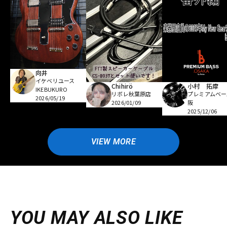
向井
イケベリユース
Chihirö
小村 拓摩
IKEBUKURO
リボレ秋葉原店
プレミアムベー
2026/05/19
2026/01/09
阪
2025/12/06
VIEW MORE
YOU MAY ALSO LIKE