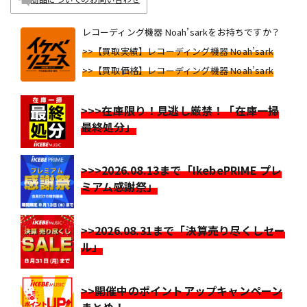
レコーディング機器 Noah’sarkをお持ちですか？
>>【買取実績】レコーディング機器 Noah’sark
>>【買取価格】レコーディング機器 Noah’sark
>>>在庫限り！見逃し厳禁！「在庫一掃
最終処分」
>>>2026.08.13まで「IkebePRIME プレ
ミアム感謝祭」
>>2026.08.31まで「決算売り尽くしセー
ル」
>>開催中のポイントアップキャンペーン
まとめ！