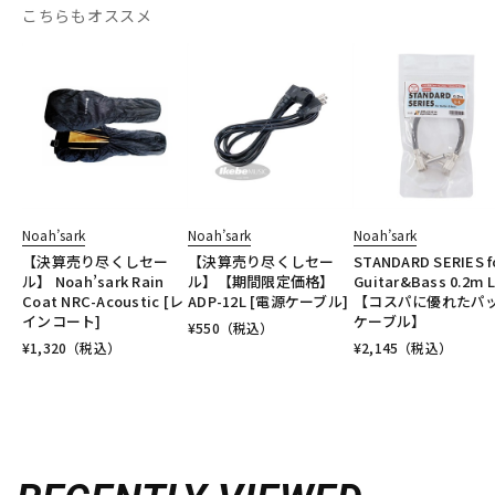
こちらもオススメ
Noah’sark
Noah’sark
Noah’sark
【決算売り尽くしセー
【決算売り尽くしセー
STANDARD SERIES f
ル】 Noah’sark Rain
ル】【期間限定価格】
Guitar&Bass 0.2m L
Coat NRC-Acoustic [レ
ADP-12L [電源ケーブル]
【コスパに優れたパ
インコート]
ケーブル】
¥
550
（税込）
¥
1,320
（税込）
¥
2,145
（税込）