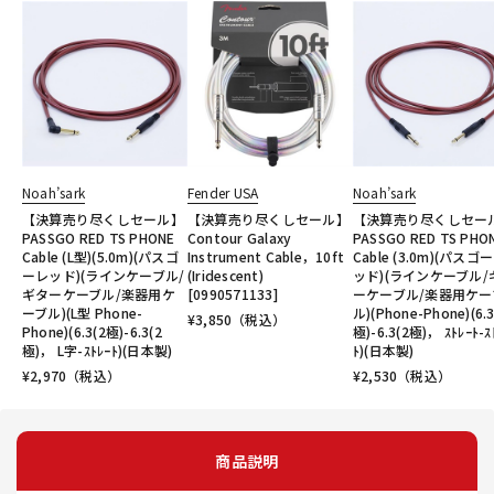
Noah’sark
Fender USA
Noah’sark
【決算売り尽くしセール】
【決算売り尽くしセール】
【決算売り尽くしセー
PASSGO RED TS PHONE
Contour Galaxy
PASSGO RED TS PHO
Cable (L型)(5.0m)(パスゴ
Instrument Cable，10ft
Cable (3.0m)(パスゴ
ーレッド)(ラインケーブル/
(Iridescent)
ッド)(ラインケーブル/
ギターケーブル/楽器用ケ
[0990571133]
ーケーブル/楽器用ケー
ーブル)(L型 Phone-
ル)(Phone-Phone)(6.3
¥
3,850
（税込）
Phone)(6.3(2極)-6.3(2
極)-6.3(2極)， ｽﾄﾚｰﾄ-ｽ
極)， L字-ｽﾄﾚｰﾄ)(日本製)
ﾄ)(日本製)
¥
2,970
（税込）
¥
2,530
（税込）
商品説明