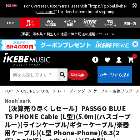
For Overseas Customers: Please visit "
https://global.ikebe-
gakki.com/
" for direct international shipping.
買う
売る
イベント
学割
TOP
店舗一覧
ストア
中古買取
動画
サービス
【重要】熊本県で発生した地震に伴う配送の遅延について(
07月29日
更新)
0
詳細検索
TOP
ONLINE STORE
レコーディング
ケーブル・変換プラグ
Noah’sark
【決算売り尽くしセール】PASSGO BLUE
TS PHONE Cable (L型)(5.0m)(パスゴーブ
ルー)(ラインケーブル/ギターケーブル/楽器
エレキギター
アコギ/エレアコ
用ケーブル)(L型 Phone-Phone)(6.3(2