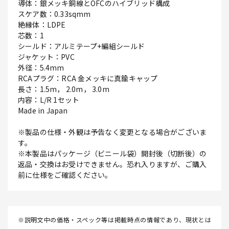
導体：銀メッキ銅線とOFCのハイブリッド構成
スケア数：0.33sqmm
絶縁体：LDPE
芯数：1
シールド：アルミテープ+編組シールド
ジャケット：PVC
外径：5.4mm
RCAプラグ：RCA 金メッキに真鍮キャップ
長さ：1.5m， 2.0m， 3.0m
内容：L/R 1セット
Made in Japan
※製品の仕様・外観は予告なく変更となる場合がございま
す。
※本製品はパッケージ（ビニール袋）開封後（切断後）の
返品・交換はお受けできません。恐れ入りますが、ご購入
前に仕様をご確認ください。
※説明文中の価格・スペック等は掲載時点の情報であり、現状とは