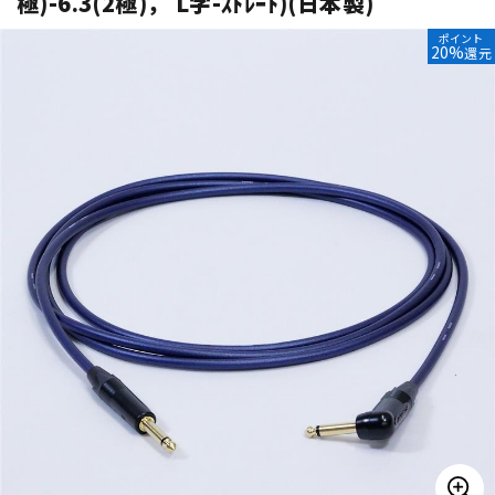
極)-6.3(2極)， L字-ｽﾄﾚｰﾄ)(日本製)
ベース
ウクレレ
ポイント
20%
還元
ドラム
パーカッション
キーボード
電子ピアノ
管楽器
その他楽器
アンプ
エフェクター
DJ機器
DTM