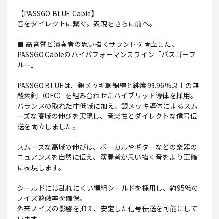
【PASSGO BLUE Cable】
音をダイレクトに繋ぐ。表現をさらに前へ。
■ 高音質と演奏者の思い描くサウンドを両立した、
PASSGO Cableのハイパフォーマンスライン「パスゴーブ
ルー」
PASSGO BLUEは、銀メッキ軟銅線と純度99.96%以上の無
酸素銅（OFC）を組み合わせたハイブリッド導体を採用。
バランスの取れた中低域に加え、銀メッキ導体によるスム
ーズな高域の伸びを実現し、音楽性とダイレクトな信号伝
送を両立しました。
スムーズな高域の伸びは、ボーカルやギターなどの楽器の
ニュアンスを自然に伝え、演奏者が思い描く音をより正確
に表現します。
シールドには乱れにくい編組シールドを採用し、約95%の
ノイズ遮蔽率を確保。
外来ノイズの影響を抑え、安定した信号伝送を可能にして
います。