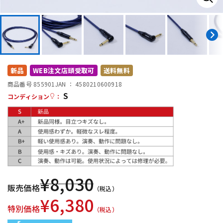
DTM オンライン納品
レコーディング機器
配信/ライブ機器
楽器アクセサリ
新品
WEB注文店頭受取可
送料無料
中古
ヴィンテージ
商品番号 855901
JAN ：
4580210600918
S
コンディション
：
¥
8,030
販売価格
（税込）
¥
6,380
特別価格
（税込）