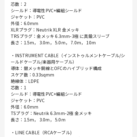
芯数：2
シールド：導電性PVC+編組シールド
ジャケット：PVC
外径：6.0mm
XLRプラグ：Neutrik XLR 金メッキ
TRSプラグ：金メッキ 6.3mm-3極 に真鍮スリーブ
長さ：1.5m， 3.0m， 5.0m， 7.0m， 10m
・INSTRUMENT CABLE（インストゥルメントケーブル/シ
ールドケーブル/楽器用ケーブル）
導体：銀メッキ銅線とOFCのハイブリッド構成
スケア数：0.33sqmm
絶縁体：LDPE
芯数：1
シールド：導電性PVC+編組シールド
ジャケット：PVC
外径：6.0mm
TSプラグ：Neutrik 6.3mm-2極 金メッキ
長さ：1.5m， 3.0m， 5.0m
・LINE CABLE（RCAケーブル)