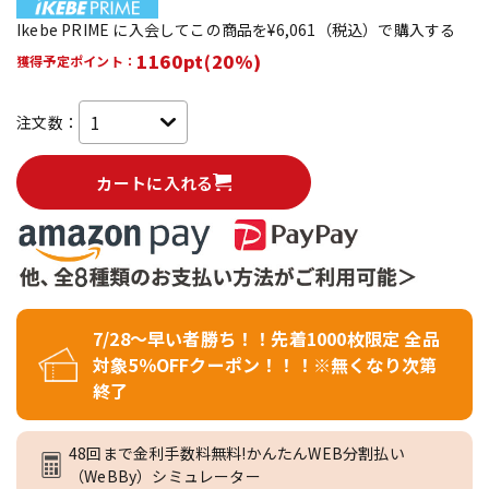
Ikebe PRIME に入会してこの商品を¥6,061（税込）で購入する
1160pt(20%)
獲得予定ポイント：
注文数：
カートに入れる
7/28～早い者勝ち！！先着1000枚限定 全品
対象5％OFFクーポン！！！※無くなり次第
終了
48回まで金利手数料無料!かんたんWEB分割払い
（WeBBy）シミュレーター