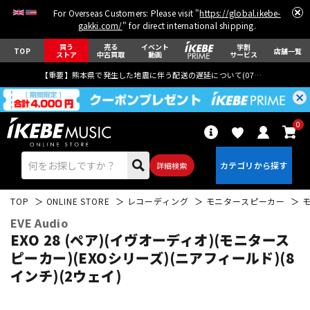
For Overseas Customers: Please visit "
https://global.ikebe-
gakki.com/
" for direct international shipping.
買う
売る
イベント
学割
TOP
店舗一覧
ストア
中古買取
動画
サービス
【重要】熊本県で発生した地震に伴う配送の遅延について(
07月29日
更新)
0
詳細検索
TOP
ONLINE STORE
レコーディング
モニタースピーカー
EVE Audio
EXO 28 (ペア)(イヴオーディオ)(モニタース
ピーカー)(EXOシリーズ)(ニアフィールド)(8
インチ)(2ウェイ)
エレキギター
アコギ/エレアコ