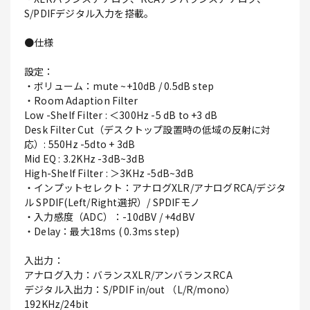
S/PDIFデジタル入力を搭載。
●仕様
設定：
・ボリューム：mute ~+10dB / 0.5dB step
・Room Adaption Filter
Low -Shelf Filter : ＜300Hz -5 dB to +3 dB
Desk Filter Cut（デスクトップ設置時の低域の反射に対
応）: 550Hz -5dto + 3dB
Mid EQ : 3.2KHz -3dB~3dB
High-Shelf Filter : ＞3KHz -5dB~3dB
・インプットセレクト：アナログXLR/アナログRCA/デジタ
ル SPDIF(Left/Right選択）/ SPDIFモノ
・入力感度（ADC）：-10dBV / +4dBV
・Delay：最大18ms ( 0.3ms step)
入出力：
アナログ入力：バランスXLR/アンバランスRCA
デジタル入出力：S/PDIF in/out （L/R/mono）
192KHz/24bit