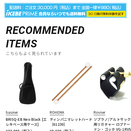
RECOMMENDED
ITEMS
こちらもよく見られています
basiner
ROHEMA
Rovner
BRISQ-EB Neo Black [エ
ティンパニマレットハード
ソプラノ/アルトサッ
レキベース用ケース]
［61230］
用リガチャー ロブナー
ァン・ゴッホ VG-1RV
¥
33,990
（税込）
¥
9,680
（税込）