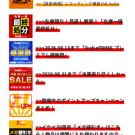
>>【買取価格】レコーディング機器 EVE Audio
>>>在庫限り！見逃し厳禁！「在庫一掃
最終処分」
>>>2026.08.13まで「IkebePRIME プレ
ミアム感謝祭」
>>2026.08.31まで「決算売り尽くしセー
ル」
>>開催中のポイントアップキャンペーン
まとめ！
>>イケベ50周年「メガ値引き」はこち
ら！商品は頻繁に入れ替わりますので、