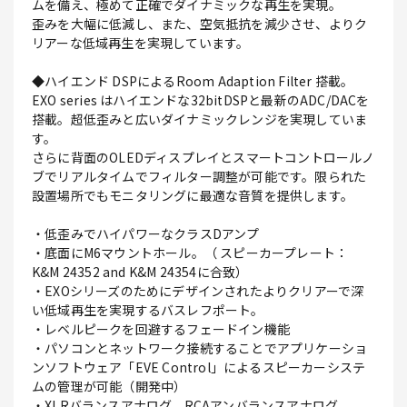
ムを備え、極めて正確でダイナミックな再生を実現。
歪みを大幅に低減し、また、空気抵抗を減少させ、よりク
リアーな低域再生を実現しています。
◆ハイエンド DSPによるRoom Adaption Filter 搭載。
EXO series はハイエンドな32bitDSPと最新のADC/DACを
搭載。超低歪みと広いダイナミックレンジを実現していま
す。
さらに背面のOLEDディスプレイとスマートコントロールノ
ブでリアルタイムでフィルター調整が可能です。限られた
設置場所でもモニタリングに最適な音質を提供します。
・低歪みでハイパワーなクラスDアンプ
・底面にM6マウントホール。（ スピーカープレート：
K&M 24352 and K&M 24354に合致）
・EXOシリーズのためにデザインされたよりクリアーで深
い低域再生を実現するバスレフポート。
・レベルピークを回避するフェードイン機能
・パソコンとネットワーク接続することでアプリケーショ
ンソフトウェア「EVE Control」によるスピーカーシステ
ムの管理が可能（開発中）
・XLRバランスアナログ、RCAアンバランスアナログ、