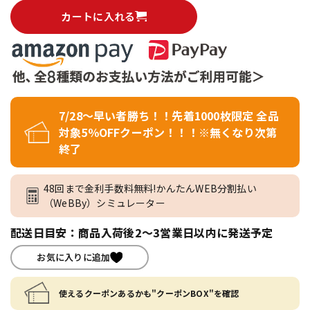
カートに入れる
7/28～早い者勝ち！！先着1000枚限定 全品
対象5％OFFクーポン！！！※無くなり次第
終了
48回まで金利手数料無料!かんたんWEB分割払い
（WeBBy）シミュレーター
配送日目安：商品入荷後2～3営業日以内に発送予定
お気に入りに追加
使えるクーポンあるかも"クーポンBOX"を確認