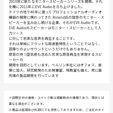
2010年に新たなモニタースピーカーシリーズを開発。それ
を機に2011年にEVE Audioを立ち上げました。
ドイツの地で40年に渡ってプロフェッショナルオーディオ
機器の開発に携わってきた Roland氏の理想のモニター・ス
ピーカーを生み出し続ける企業、それがEVE Audioです。
EVE Audioのスピーカーはモニター・スピーカーとして入
力ソース
に対して忠実な音声を再生することです。
それは単純にフラットな周波数特性ということではなく、
耳障りのよいサウンドというだけでもありません。
原音の持つ空気感も含めた忠実な原音再生を実現するスピ
ーカーの
開発を目的としています。ベルリン本社にはオフォス、倉
庫に加え、研究開発のため無響室、残教室も備え、常に最
先端の製品開発を行っています
※説明文中の価格・スペック等は掲載時点の情報であり、現状とは
異なる場合がございます。
※商品は店頭及び外部ECでも併売しておりますため、ご注文のタイ