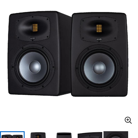
ベース
ウクレレ
ドラム
パーカッション
キーボード
電子ピアノ
管楽器
その他楽器
アンプ
エフェクター
DJ機器
DTM