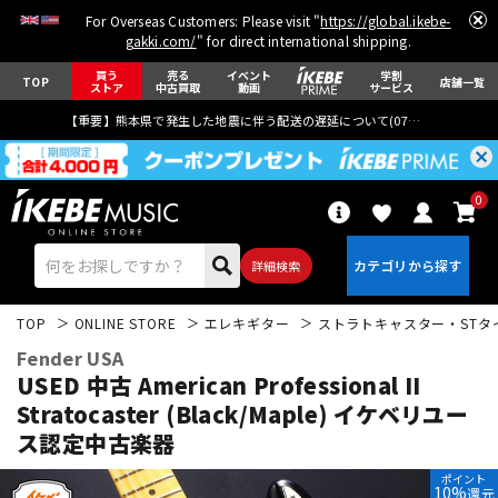
For Overseas Customers: Please visit "
https://global.ikebe-
gakki.com/
" for direct international shipping.
買う
売る
イベント
学割
TOP
店舗一覧
ストア
中古買取
動画
サービス
【重要】熊本県で発生した地震に伴う配送の遅延について(
07月29日
更新)
0
詳細検索
TOP
ONLINE STORE
エレキギター
ストラトキャスター・STタ
Fender USA
USED 中古 American Professional II
Stratocaster (Black/Maple)
イケベリユー
ス認定中古楽器
エレキギター
アコギ/エレアコ
ポイント
10%
還元