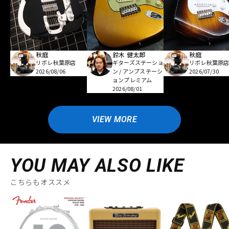
秋庭
鈴木 健太郎
秋庭
リボレ秋葉原店
ギターズステーショ
リボレ秋葉原
2026/08/06
ン / アンプステーシ
2026/07/30
ョンプレミアム
2026/08/01
VIEW MORE
YOU MAY ALSO LIKE
こちらもオススメ