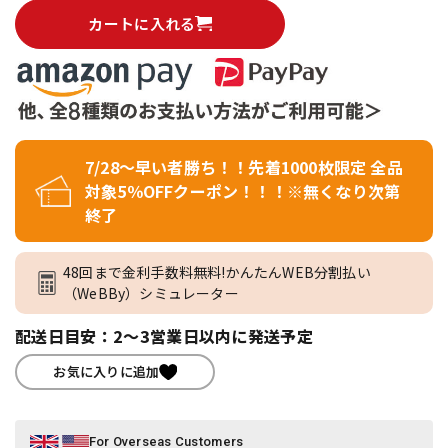
カートに入れる
7/28～早い者勝ち！！先着1000枚限定 全品
対象5％OFFクーポン！！！※無くなり次第
終了
48回まで金利手数料無料!かんたんWEB分割払い
（WeBBy）シミュレーター
配送日目安：2～3営業日以内に発送予定
お気に入りに追加
For Overseas Customers