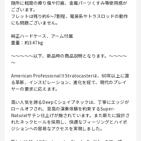
随所に軽度の擦り傷や打痕、金属パーツくすみ等使用感が
ございます。
フレットは残り約6～7割程、電装系やトラスロッドの動作
にも問題ございません。
純正ハードケース、アーム付属
重量：約3.47kg
～～～～～以下、新品時の商品説明となります。～～～～
～
American Professional II Stratocasterは、60年以上に渡
る革新、インスピレーション、進化を経て、現代のプレイ
ヤーの要求に応えます。
高い人気を誇るDeep Cシェイプネックは、丁寧にエッジが
ロールオフされ、至高の演奏体験を約束するSuper-
Naturalサテン仕上げが施されています。また新たに設計さ
れたネックヒールを採用し、快適なフィーリングとハイポ
ジションへの容易なアクセスを実現しました。