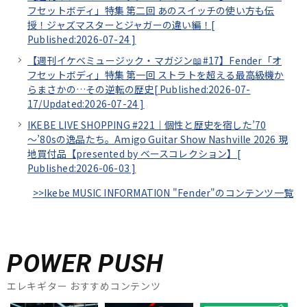
フセットボディ」特集 第二回 あのスイッチの使い方も伝
授！ジャズマスターとジャガーの違い編！[
Published:2026-07-24
]
【週刊イケベミュージック・マガジン📖#17】Fender「オ
フセットボディ」特集 第一回 ストラトを超える最高級機か
らまさかの…その逆転の歴史[
Published:2026-07-
17/
Updated:2026-07-24
]
IKEBE LIVE SHOPPING #221｜個性と歴史を宿した’70
～’80sの逸品たち。Amigo Guitar Show Nashville 2026 現
地買付品【presented by ベースコレクション】[
Published:2026-06-03
]
>>Ikebe MUSIC INFORMATION "Fender"のコンテンツ一覧
POWER PUSH
エレキギター おすすめコンテンツ