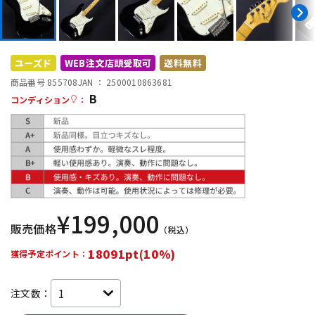
DTM オンライン納品
レコーディング機器
配信/ライブ機器
楽器アクセサリ
ユーズド
WEB注文店頭受取可
送料無料
商品番号 855708
JAN ：
2500010863681
B
コンディション
：
中古
ヴィンテージ
¥
199,000
販売価格
（税込）
18091pt(10%)
獲得予定ポイント：
注文数：