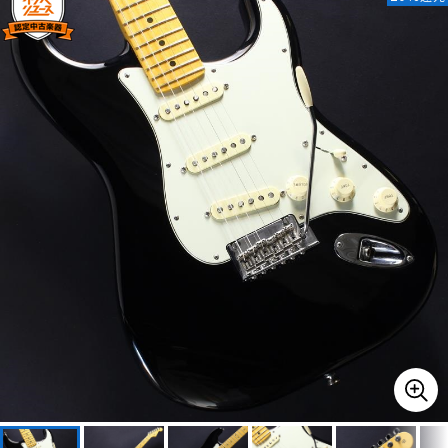
ベース
ウクレレ
ドラム
パーカッション
キーボード
電子ピアノ
管楽器
その他楽器
アンプ
エフェクター
DJ機器
DTM