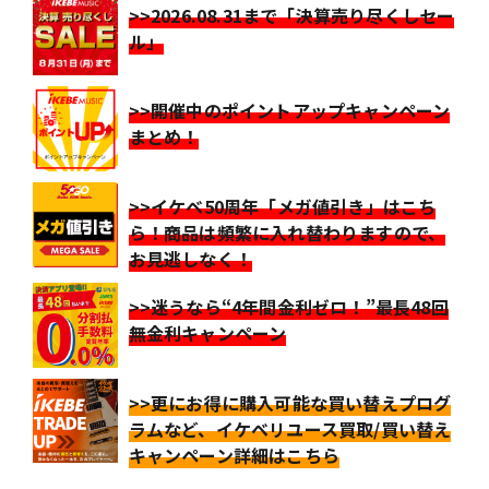
>>2026.08.31まで「決算売り尽くしセー
ル」
>>開催中のポイントアップキャンペーン
まとめ！
>>イケベ50周年「メガ値引き」はこち
ら！商品は頻繁に入れ替わりますので、
お見逃しなく！
>>迷うなら“4年間金利ゼロ！”最長48回
無金利キャンペーン
>>更にお得に購入可能な買い替えプログ
ラムなど、イケベリユース買取/買い替え
キャンペーン詳細はこちら