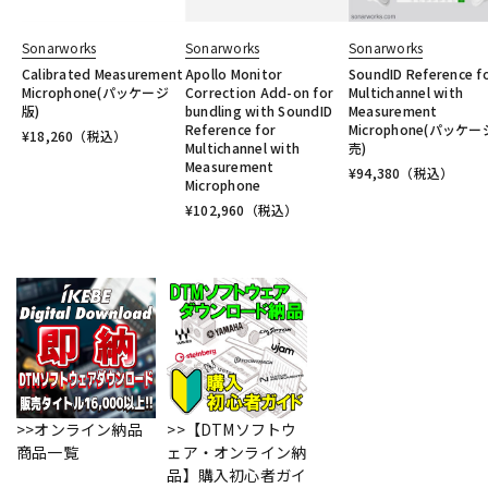
Sonarworks
Sonarworks
Sonarworks
Calibrated Measurement
Apollo Monitor
SoundID Reference f
Microphone(パッケージ
Correction Add-on for
Multichannel with
版)
bundling with SoundID
Measurement
Reference for
Microphone(パッケ
¥
18,260
（税込）
Multichannel with
売)
Measurement
¥
94,380
（税込）
Microphone
¥
102,960
（税込）
>>オンライン納品
>>【DTMソフトウ
商品一覧
ェア・オンライン納
品】購入初心者ガイ