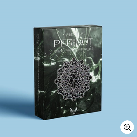
ベース
ウクレレ
ドラム
パーカッション
キーボード
電子ピアノ
管楽器
その他楽器
アンプ
エフェクター
DJ機器
DTM