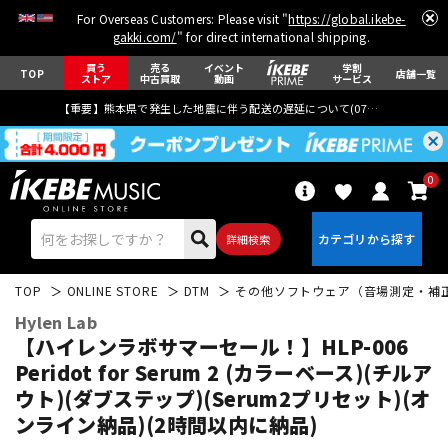
For Overseas Customers: Please visit "
https://global.ikebe-
gakki.com/
" for direct international shipping.
買う
売る
イベント
学割
TOP
店舗一覧
ストア
中古買取
動画
サービス
【重要】熊本県で発生した地震に伴う配送の遅延について(
07月29日
更新)
0
詳細検索
TOP
ONLINE STORE
DTM
その他ソフトウェア（音場測定・補
Hylen Lab
【ハイレンラボサマーセール！】HLP-006
Peridot for Serum 2 (カラーベース)(チルア
ウト)(ダブステップ)(Serum2プリセット)(オ
エレキギター
アコギ/エレアコ
ンライン納品)(2時間以内に納品)