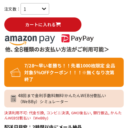
注文数：
カートに入れる
7/28～早い者勝ち！！先着1000枚限定 全品
対象5％OFFクーポン！！！※無くなり次第
終了
48回まで金利手数料無料!かんたんWEB分割払い
（WeBBy）シミュレーター
決済利用不可: 代金引換, コンビニ決済, GMO後払い, 銀行振込, かんた
んWEB分割払い（WeBBy)
配送日目安：2時間以内にメール納品