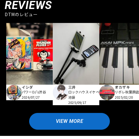
REVIEWS
DTMのレビュー
イシダ
三井
オカザキ
パワーDJ's渋谷
ロックハウスイケベ
リボレ秋葉原
2026/07/27
池袋
2025/02/20
2025/09/17
VIEW MORE