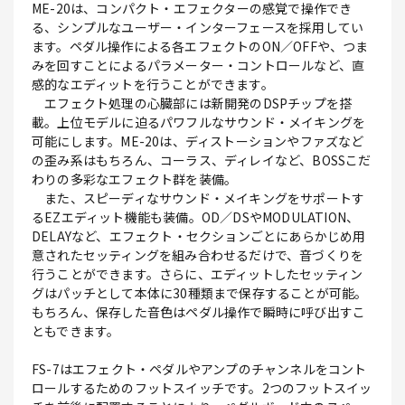
ME-20は、コンパクト・エフェクターの感覚で操作でき
る、シンプルなユーザー・インターフェースを採用してい
ます。ペダル操作による各エフェクトのON／OFFや、つま
みを回すことによるパラメーター・コントロールなど、直
感的なエディットを行うことができます。
エフェクト処理の心臓部には新開発のDSPチップを搭
載。上位モデルに迫るパワフルなサウンド・メイキングを
可能にします。ME-20は、ディストーションやファズなど
の歪み系はもちろん、コーラス、ディレイなど、BOSSこだ
わりの多彩なエフェクト群を装備。
また、スピーディなサウンド・メイキングをサポートす
るEZエディット機能も装備。OD／DSやMODULATION、
DELAYなど、エフェクト・セクションごとにあらかじめ用
意されたセッティングを組み合わせるだけで、音づくりを
行うことができます。さらに、エディットしたセッティン
グはパッチとして本体に30種類まで保存することが可能。
もちろん、保存した音色はペダル操作で瞬時に呼び出すこ
ともできます。
FS-7はエフェクト・ペダルやアンプのチャンネルをコント
ロールするためのフットスイッチです。2つのフットスイッ