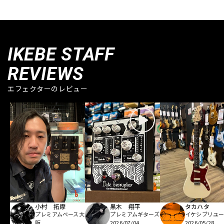
IKEBE STAFF
REVIEWS
エフェクターのレビュー
小村 拓摩
黒木 翔平
タカハタ
プレミアムベース大
プレミアムギターズ
イケシブリユー
阪
2026/07/04
2026/05/28