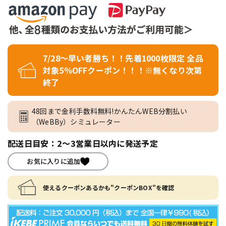
7/28～早い者勝ち！！先着1000枚限定 全品
対象5％OFFクーポン！！！※無くなり次第
終了
48回まで金利手数料無料!かんたんWEB分割払い
（WeBBy）シミュレーター
配送日目安：2～3営業日以内に発送予定
お気に入りに追加
使えるクーポンあるかも"クーポンBOX"を確認