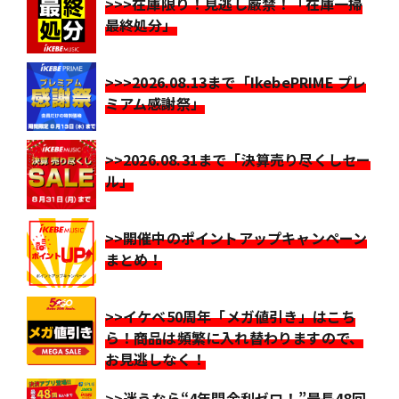
>>>在庫限り！見逃し厳禁！「在庫一掃
最終処分」
>>>2026.08.13まで「IkebePRIME プレ
ミアム感謝祭」
>>2026.08.31まで「決算売り尽くしセー
ル」
>>開催中のポイントアップキャンペーン
まとめ！
>>イケベ50周年「メガ値引き」はこち
ら！商品は頻繁に入れ替わりますので、
お見逃しなく！
>>迷うなら“4年間金利ゼロ！”最長48回