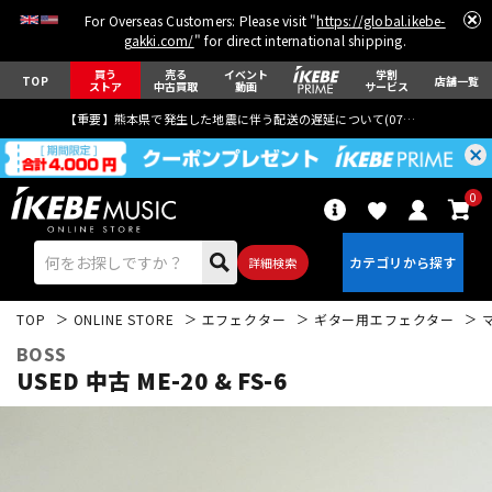
For Overseas Customers: Please visit "
https://global.ikebe-
gakki.com/
" for direct international shipping.
買う
売る
イベント
学割
TOP
店舗一覧
ストア
中古買取
動画
サービス
【重要】熊本県で発生した地震に伴う配送の遅延について(
07月29日
更新)
0
詳細検索
TOP
ONLINE STORE
エフェクター
ギター用エフェクター
BOSS
USED 中古 ME-20 & FS-6
エレキギター
アコギ/エレアコ