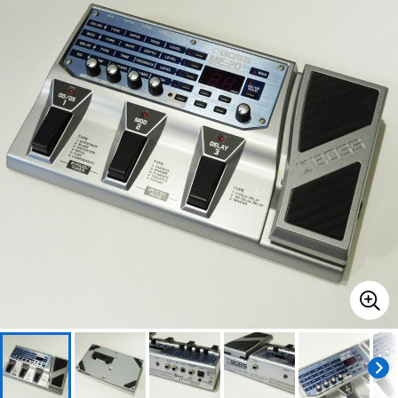
ベース
ウクレレ
ドラム
パーカッション
キーボード
電子ピアノ
管楽器
その他楽器
アンプ
エフェクター
DJ機器
DTM