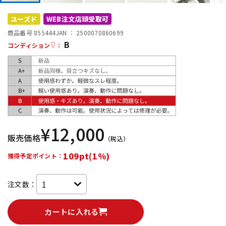
DTM オンライン納品
レコーディング機器
ユーズド
WEB注文店頭受取可
商品番号 855444
JAN ：
2500070860699
B
配信/ライブ機器
楽器アクセサリ
コンディション
：
中古
ヴィンテージ
¥
12,000
販売価格
（税込）
109pt(1%)
獲得予定ポイント：
注文数：
カートに入れる