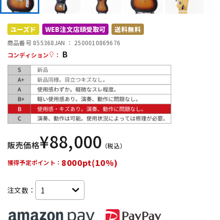
配信/ライブ機器
楽器アクセサリ
ユーズド
WEB注文店頭受取可
送料無料
商品番号 855368
JAN ：
2500010869676
中古
ヴィンテージ
B
コンディション
：
¥
88,000
販売価格
（税込）
8000pt(10%)
獲得予定ポイント：
注文数：