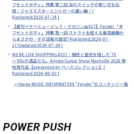
フセットボディ」特集 第二回 あのスイッチの使い方も伝
授！ジャズマスターとジャガーの違い編！[
Published:2026-07-24
]
【週刊イケベミュージック・マガジン📖#17】Fender「オ
フセットボディ」特集 第一回 ストラトを超える最高級機か
らまさかの…その逆転の歴史[
Published:2026-07-
17/
Updated:2026-07-24
]
IKEBE LIVE SHOPPING #221｜個性と歴史を宿した’70
～’80sの逸品たち。Amigo Guitar Show Nashville 2026 現
地買付品【presented by ベースコレクション】[
Published:2026-06-03
]
>>Ikebe MUSIC INFORMATION "Fender"のコンテンツ一覧
POWER PUSH