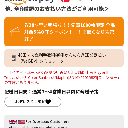
7/28～早い者勝ち！！先着1000枚限定 全品
対象5％OFFクーポン！！！※無くなり次第
終了
48回まで金利手数料無料!かんたんWEB分割払い
（WeBBy）シミュレーター
「【イケベリユースAKIBA夏の中古祭り】USED 中古 Player II
Telecaster(3-Color Sunburst/Maple)[SN.MX25056825]フェンダー」
の在庫がありません。
配送日目安：通常3～4営業日以内に発送予定
お気に入りに追加
For Overseas Customers
Also available on our global store.