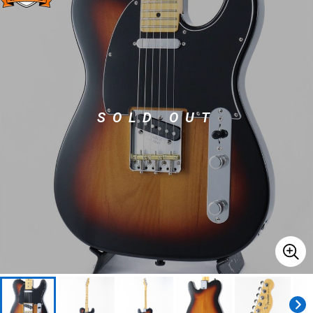
ドラム
パーカッション
キーボード
電子ピアノ
SOLD OUT
管楽器
その他楽器
アンプ
エフェクター
DJ機器
DTM
DTM オンライン納品
レコーディング機器