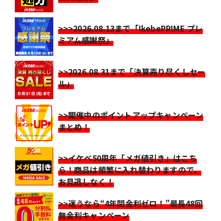
>>>2026.08.13まで「IkebePRIME プレ
ミアム感謝祭」
>>2026.08.31まで「決算売り尽くしセー
ル」
>>開催中のポイントアップキャンペーン
まとめ！
>>イケベ50周年「メガ値引き」はこち
ら！商品は頻繁に入れ替わりますので、
お見逃しなく！
>>迷うなら“4年間金利ゼロ！”最長48回
無金利キャンペーン