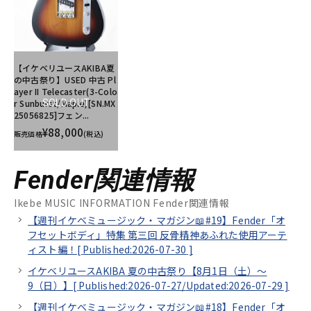
【イケベリユースAKIBA夏
の中古祭り】USED 中古 Pl
ayer II Telecaster(3-Colo
r Sunburst/Maple)[SN.MX
SOLD OUT
25056825]フェン...
¥88,000
販売価格
(税込)
Fender関連情報
Ikebe MUSIC INFORMATION Fender関連情報
【週刊イケベミュージック・マガジン📖#19】Fender「オ
フセットボディ」特集 第三回 反骨精神あふれた使用アーテ
ィスト編！[
Published:2026-07-30
]
イケベリユースAKIBA 夏の中古祭り【8月1日（土）～
9（日）】[
Published:2026-07-27/
Updated:2026-07-29
]
【週刊イケベミュージック・マガジン📖#18】Fender「オ