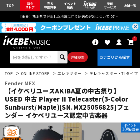
買う
売る
イベント
学割
TOP
店舗一覧
ストア
中古買取
動画
サービス
【重要】熊本県で発生した地震に伴う配送の遅延について(
07月29日
更新)
0
詳細検索
TOP
ONLINE STORE
エレキギター
テレキャスター・TLタイプ
Fender MEX
【イケベリユースAKIBA夏の中古祭り】
USED 中古 Player II Telecaster(3-Color
Sunburst/Maple)[SN.MX25056825]フェ
エレキギター
アコギ/エレアコ
ンダー
イケベリユース認定中古楽器
ポイント
10%
還元
ベース
ウクレレ