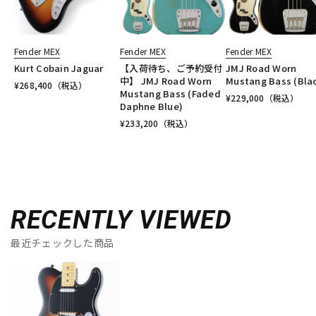
Fender MEX
Fender MEX
Fender MEX
Kurt Cobain Jaguar
【入荷待ち、ご予約受付
JMJ Road Worn
中】 JMJ Road Worn
Mustang Bass (Bla
¥
268,400
（税込）
Mustang Bass (Faded
¥
229,000
（税込）
Daphne Blue)
¥
233,200
（税込）
RECENTLY VIEWED
最近チェックした商品