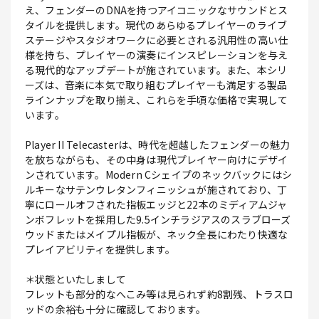
え、フェンダーのDNAを持つアイコニックなサウンドとス
タイルを提供します。現代のあらゆるプレイヤーのライブ
ステージやスタジオワークに必要とされる汎用性の高い仕
様を持ち、プレイヤーの演奏にインスピレーションを与え
る現代的なアップデートが施されています。また、本シリ
ーズは、音楽に本気で取り組むプレイヤーも満足する製品
ラインナップを取り揃え、これらを手頃な価格で実現して
います。
Player II Telecasterは、時代を超越したフェンダーの魅力
を放ちながらも、その中身は現代プレイヤー向けにデザイ
ンされています。Modern Cシェイプのネックバックにはシ
ルキーなサテンウレタンフィニッシュが施されており、丁
寧にロールオフされた指板エッジと22本のミディアムジャ
ンボフレットを採用した9.5インチラジアスのスラブローズ
ウッドまたはメイプル指板が、ネック全長にわたり快適な
プレイアビリティを提供します。
＊状態といたしまして
フレットも部分的なへこみ等は見られず約8割残、トラスロ
ッドの余裕も十分に確認しております。