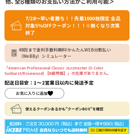
7/28～早い者勝ち！！先着1000枚限定 全品
対象5％OFFクーポン！！！※無くなり次第
終了
48回まで金利手数料無料!かんたんWEB分割払い
（WeBBy）シミュレーター
「American Professional Classic Jazzmaster (3-Color
Sunburst/Rosewood) 【B級特価】」の在庫がありません。
配送日目安：1～2営業日以内に発送予定
お気に入りに追加
使えるクーポンあるかも"クーポンBOX"を確認