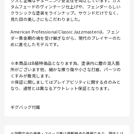
クスと正確なチューニング安定性を両立しています。カス
タムフェードのヴィンテージ仕上げや、フェンダーらしい
クラシックな塗装をラインナップ。サウンドだけでなく、
見た目の美しさにもこだわりました。
American Professional Classic Jazzmasterは、フェン
ダー黄金期の魂を受け継ぎながら、現代のプレイヤーのた
めに進化したモデルです。
※本商品はB級特価品となります為、塗装内に塵の混入箇
所がございます他、細かな擦り傷や小さな打痕、パーツの
くすみが散見します。
※保証に関しましてはプレイアビリティに関する点のみと
なり、通常とは異なるアウトレット保証となります。
ギグバッグ付属
※説明文中の価格・スペック等は掲載時点の情報であり、現状とは