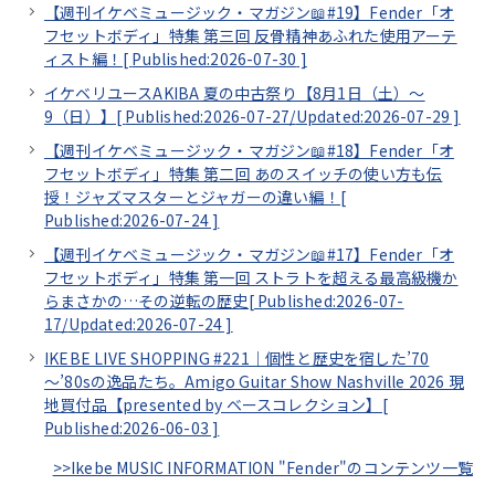
【週刊イケベミュージック・マガジン📖#19】Fender「オ
フセットボディ」特集 第三回 反骨精神あふれた使用アーテ
ィスト編！[
Published:2026-07-30
]
イケベリユースAKIBA 夏の中古祭り【8月1日（土）～
9（日）】[
Published:2026-07-27/
Updated:2026-07-29
]
【週刊イケベミュージック・マガジン📖#18】Fender「オ
フセットボディ」特集 第二回 あのスイッチの使い方も伝
授！ジャズマスターとジャガーの違い編！[
Published:2026-07-24
]
【週刊イケベミュージック・マガジン📖#17】Fender「オ
フセットボディ」特集 第一回 ストラトを超える最高級機か
らまさかの…その逆転の歴史[
Published:2026-07-
17/
Updated:2026-07-24
]
IKEBE LIVE SHOPPING #221｜個性と歴史を宿した’70
～’80sの逸品たち。Amigo Guitar Show Nashville 2026 現
地買付品【presented by ベースコレクション】[
Published:2026-06-03
]
>>Ikebe MUSIC INFORMATION "Fender"のコンテンツ一覧