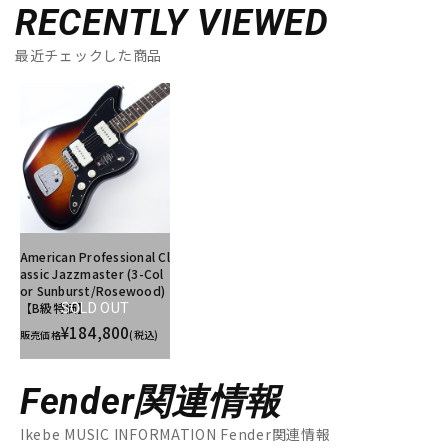
RECENTLY VIEWED
最近チェックした商品
American Professional Cl
assic Jazzmaster (3-Col
or Sunburst/Rosewood)
【B級特価】
SOLD OUT
¥184,800
販売価格
(税込)
Fender関連情報
Ikebe MUSIC INFORMATION Fender関連情報