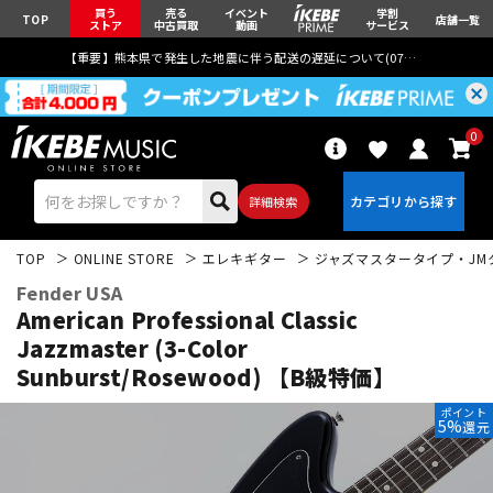
買う
売る
イベント
学割
TOP
店舗一覧
ストア
中古買取
動画
サービス
【重要】熊本県で発生した地震に伴う配送の遅延について(
07月29日
更新)
0
詳細検索
TOP
ONLINE STORE
エレキギター
ジャズマスタータイプ・JM
Fender USA
American Professional Classic
Jazzmaster (3-Color
Sunburst/Rosewood) 【B級特価】
エレキギター
アコギ/エレアコ
ポイント
5%
還元
ベース
ウクレレ