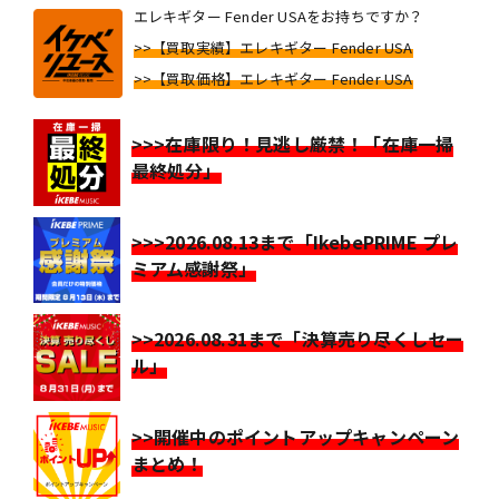
エレキギター Fender USAをお持ちですか？
>>【買取実績】エレキギター Fender USA
>>【買取価格】エレキギター Fender USA
>>>在庫限り！見逃し厳禁！「在庫一掃
最終処分」
>>>2026.08.13まで「IkebePRIME プレ
ミアム感謝祭」
>>2026.08.31まで「決算売り尽くしセー
ル」
>>開催中のポイントアップキャンペーン
まとめ！