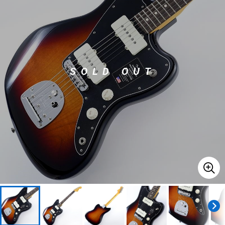
ドラム
パーカッション
キーボード
電子ピアノ
SOLD OUT
管楽器
その他楽器
アンプ
エフェクター
DJ機器
DTM
DTM オンライン納品
レコーディング機器