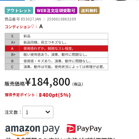
配信/ライブ機器
楽器アクセサリ
アウトレット
WEB注文店頭受取可
送料無料
商品番号 855027
JAN ：
2500010863209
A
コンディション
：
中古
ヴィンテージ
¥
184,800
販売価格
（税込）
8400pt(5%)
獲得予定ポイント：
注文数：