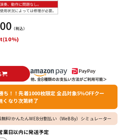
配信/ライブ
楽器アクセサ
機器
リ
000
（税込）
t(10%)
る
者勝ち！！先着1000枚限定 全品対象5％OFFクー
無くなり次第終了
料無料!かんたんWEB分割払い（WeBBy）シミュレーター
営業日以内に発送予定