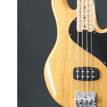
DJ機器
DTM
中古
ヴィンテー