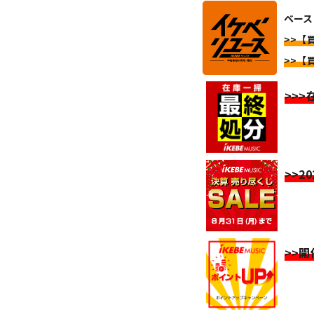
ベース
>>【買
>>【買
>>
>>2
>>