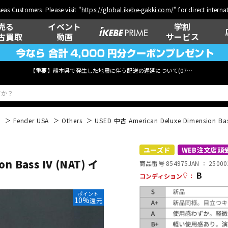
eas Customers: Please visit "
https://global.ikebe-gakki.com/
" for direct intern
売る
イベント
学割
古買取
動画
サービス
【重要】熊本県で発生した地震に伴う配送の遅延について(
07月29日
更新)
般
Fender USA
Others
USED 中古 American Deluxe Dimension Bass
ベース
ウクレレ
ユーズド
WEB注文店頭
n Bass IV (NAT)
イ
商品番号 854975
JAN ：
25000
B
コンディション
：
管楽器
その他楽器
ポイント
10%
還元