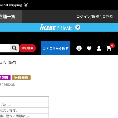
ational shipping.
店舗一覧
ログイン
新規会員登録
0
詳細検索
 IV (NAT)
パーカッショ
ドラム
ン
受取可
送料無料
30865238
アンプ
エフェクター