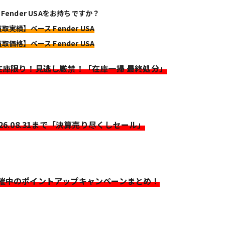
 Fender USAをお持ちですか？
取実績】ベース Fender USA
取価格】ベース Fender USA
>在庫限り！見逃し厳禁！「在庫一掃 最終処分」
026.08.31まで「決算売り尽くしセール」
開催中のポイントアップキャンペーンまとめ！