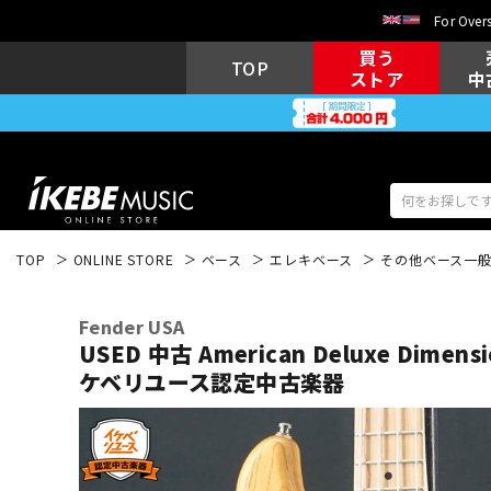
For Overs
買う
TOP
ストア
中
TOP
ONLINE STORE
ベース
エレキベース
その他ベース一
アコギ/エレ
エレキギター
アコ
Fender USA
USED 中古 American Deluxe Dimensio
ケベリユース認定中古楽器
キーボード
電子ピアノ