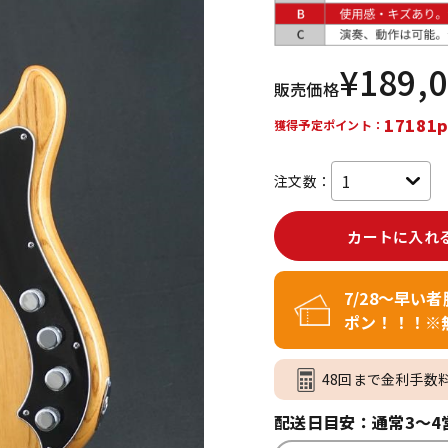
DTM オンラ
レコーディン
イン納品
グ機器
¥
189,
販売価格
ジ
17181p
獲得予定ポイント：
注文数：
カートに入れ
7/28～早い
ポン！！！※
48回まで金利手数
配送日目安：通常3～4