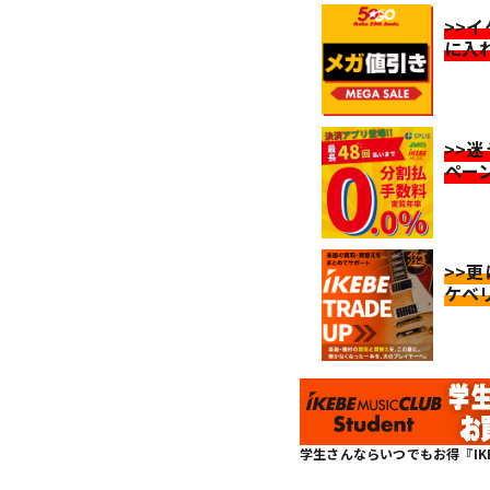
>>
に入
>>
ペー
>>
ケベ
学生さんならいつでもお得『IKEBE 