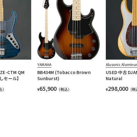
YAMAHA
Alusonic Aluminu
ZE-CTM QM
BB434M (Tobacco Brown
USED 中古 DJA
しセール】
Sunburst)
Natural
65,900
298,000
込）
¥
（税込）
¥
（税