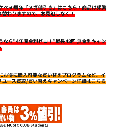
イケベ50周年「メガ値引き」はこちら！商品は頻繁
れ替わりますので、お見逃しなく！
迷うなら“4年間金利ゼロ！”最長48回 無金利キャン
ン
更にお得に購入可能な買い替えプログラムなど、イ
リユース買取/買い替えキャンペーン詳細はこちら
MUSIC CLUB Student』