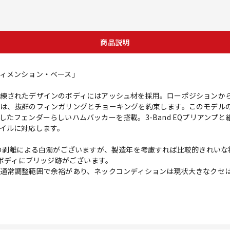
商品説明
ィメンション・ベース」
練されたデザインのボディにはアッシュ材を採用。ローポジションか
は、抜群のフィンガリングとチョーキングを約束します。このモデル
たフェンダーらしいハムバッカーを搭載。3-Band EQプリアンプ
イルに対応します。
装の剥離による白濁がございますが、製造年を考慮すれば比較的きれい
、ボディにブリッジ跡がございます。
通常調整範囲で余裕があり、ネックコンディションは現状大きなクセ