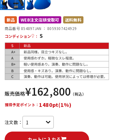
DTM オンライン納品
レコーディング機器
新品
WEB注文店頭受取可
送料無料
配信/ライブ機器
楽器アクセサリ
商品番号 854897
JAN ：
8059307424929
S
コンディション
：
中古
ヴィンテージ
¥
162,800
販売価格
（税込）
1480pt(1%)
獲得予定ポイント：
注文数：
カートに入れる