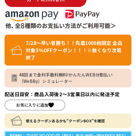
7/28～早い者勝ち！！先着1000枚限定 全品
対象5％OFFクーポン！！！※無くなり次第
終了
48回まで金利手数料無料!かんたんWEB分割払い
（WeBBy）シミュレーター
配送日目安：商品入荷後2～3営業日以内に発送予定
お気に入りに追加
使えるクーポンあるかも"クーポンBOX"を確認