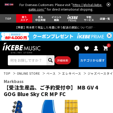
For Overseas Customers: Please visit "
https://global.ikebe-
gakki.com/
" for direct international shipping.
買う
売る
イベント
学割
TOP
店舗一覧
ストア
中古買取
動画
サービス
【重要】熊本県で発生した地震に伴う配送の遅延について(
07月29日
更新)
0
詳細検索
TOP
ONLINE STORE
ベース
エレキベース
ジャズベースタイ
Markbass
【受注生産品、ご予約受付中】 MB GV 4
GOG Blue Sky CR MP FC
エレキギター
アコギ/エレアコ