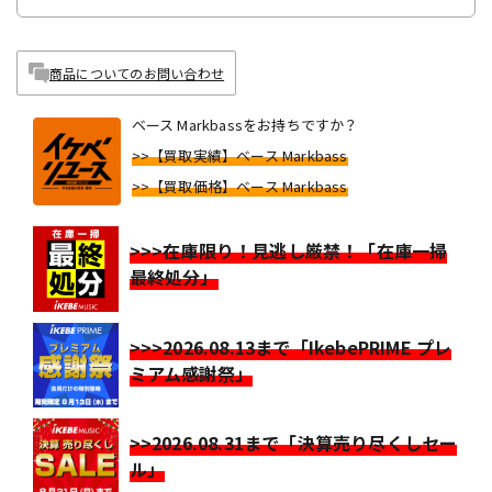
商品についてのお問い合わせ
ベース Markbassをお持ちですか？
>>【買取実績】ベース Markbass
>>【買取価格】ベース Markbass
>>>在庫限り！見逃し厳禁！「在庫一掃
最終処分」
>>>2026.08.13まで「IkebePRIME プレ
ミアム感謝祭」
>>2026.08.31まで「決算売り尽くしセー
ル」