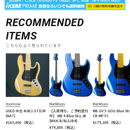
RECOMMENDED
ITEMS
こちらもよく見られています
momose
Markbass
Markbass
USED 中古 MJB2-STD/M
【入荷待ち、ご予約受付
MB GV 5 GOG Blue Sk
(NAT)
中】 MB 4 Blue Sky JB
CR MP FC
[MAK-B/BLSJB4]
¥
165,000
（税込）
¥
179,300
（税込）
¥
74,800
（税込）