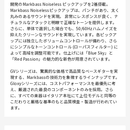
開発のMarkbass Noiseless ピックアップを2基搭載。
Markbass Noiselessピックアップは、パンチがあり、太く
丸みのあるサウンドを実現。 非常にレスポンスが良く、ナ
チュラルなアタックと明瞭で正確なトーンを提供します。
さらに、単体で選択した場合でも、50/60Hzハムノイズを
抑えたクリーンなサウンドを実現しています。各ピックア
ップには独立したボリュームコントロールが備わり、さら
にシンプルなトーンコントロール (ローパスフィルター) に
よって高域を調整可能です。仕上げには「Blue Sky」と
「Red Passion」の魅力的な新色が用意されています。
GVシリーズは、驚異的な価格で高品質なベースギターを実
現する、Markbassの技術力を象徴するラインナップです。
Gloxyシリーズには、コストパフォーマンスを最優先に考
え、厳選された最良のコンポーネントのみを採用。さら
に、すべての楽器はイタリア本社にて上位モデルと同等の
こだわりと厳格な基準のもと品質検査・製造が行われてい
ます。