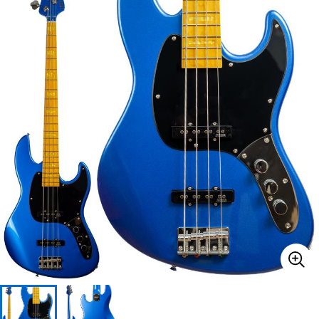
ベース
ウクレレ
ドラム
パーカッション
キーボード
電子ピアノ
管楽器
その他楽器
アンプ
エフェクター
DJ機器
DTM