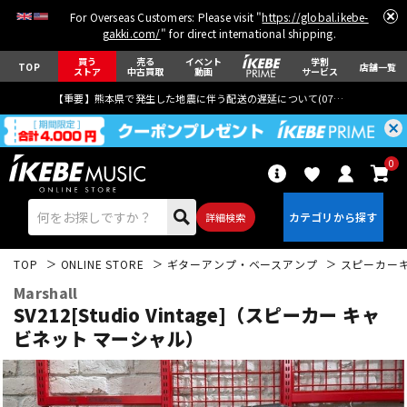
For Overseas Customers: Please visit "
https://global.ikebe-
gakki.com/
" for direct international shipping.
買う
売る
イベント
学割
TOP
店舗一覧
ストア
中古買取
動画
サービス
【重要】熊本県で発生した地震に伴う配送の遅延について(
07月29日
更新)
0
詳細検索
TOP
ONLINE STORE
ギターアンプ・ベースアンプ
スピーカー
Marshall
SV212[Studio Vintage]（スピーカー キャ
ビネット マーシャル）
エレキギター
アコギ/エレアコ