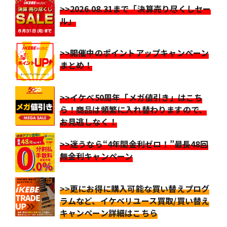
>>2026.08.31まで「決算売り尽くしセー
ル」
>>開催中のポイントアップキャンペーン
まとめ！
>>イケベ50周年「メガ値引き」はこち
ら！商品は頻繁に入れ替わりますので、
お見逃しなく！
>>迷うなら“4年間金利ゼロ！”最長48回
無金利キャンペーン
>>更にお得に購入可能な買い替えプログ
ラムなど、イケベリユース買取/買い替え
キャンペーン詳細はこちら