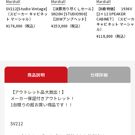
Marshall
Marshall
Marshall
SV212[Studio Vintage]
【決算売り尽くしセール】
【B級特価】 1936V
（スピーカー キャビネッ
SN20H [STUDIO900]
[2×12 SPEAKER
ト マーシャル）
【20Wアンプヘッド】
CABINET］（スピー
キャビネット マーシャ
¥
176,000
（税込）
¥
253,000
（税込）
ル）
¥
118,800
（税込）
商品説明
仕様詳細
【アウトレット品大放出！】
メーカー保証付きアウトレット！
1台限りの超お買い得品です！！
SV212