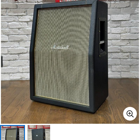
ベース
ウクレレ
ドラム
パーカッション
キーボード
電子ピアノ
管楽器
その他楽器
アンプ
エフェクター
DJ機器
DTM