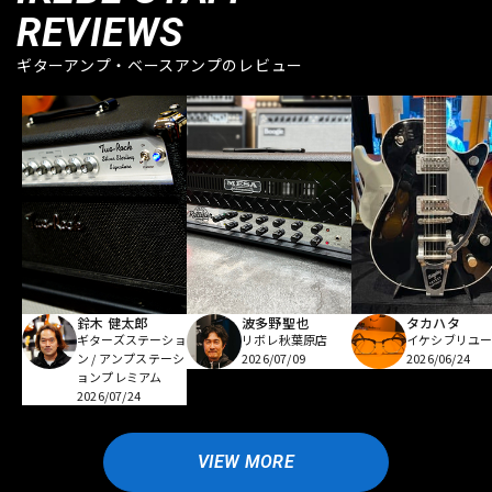
REVIEWS
ギターアンプ・ベースアンプのレビュー
鈴木 健太郎
波多野聖也
タカハタ
ギターズステーショ
リボレ秋葉原店
イケシブリユー
ン / アンプステーシ
2026/07/09
2026/06/24
ョンプレミアム
2026/07/24
VIEW MORE