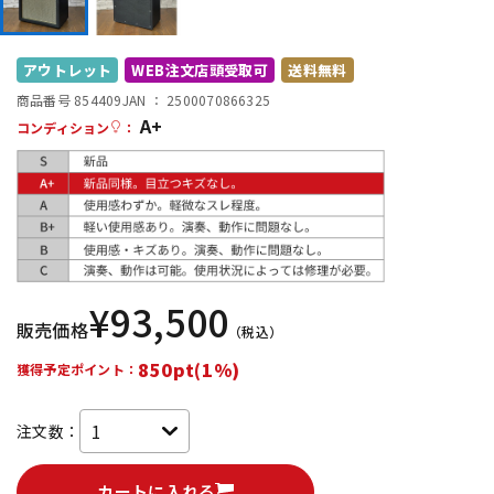
DTM オンライン納品
レコーディング機器
アウトレット
WEB注文店頭受取可
送料無料
配信/ライブ機器
楽器アクセサリ
商品番号 854409
JAN ：
2500070866325
A+
コンディション
：
中古
ヴィンテージ
¥
93,500
販売価格
（税込）
850pt(1%)
獲得予定ポイント：
注文数：
カートに入れる