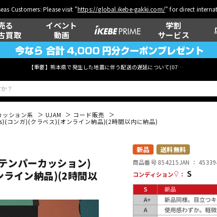
eas Customers: Please visit "
https://global.ikebe-gakki.com/
" for direct intern
売る
イベント
学割
古買取
動画
サービス
【重要】熊本県で発生した地震に伴う配送の遅延について(
07月29日
更新)
カッション系
UJAM
コード販売
liams)(コンガ)(クラベス)(オンライン納品)(2時間以内に納品)
ベース
ウクレレ
新品
送料無料
 (ラテンパーカッション)
商品番号 854215
JAN ：
45339
S
(オンライン納品)(2時間以
コンディション
：
管楽器
その他楽器