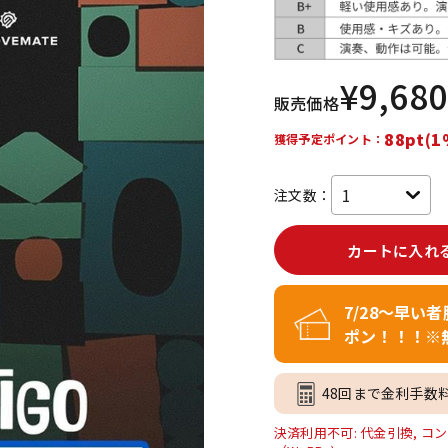
DTM オンラ
レコーディン
イン納品
グ機器
¥
9,680
販売価格
ジ
88pt(1
獲得予定ポイント：
注文数：
カートに入れ
7/28～早い
ポン！！！※
48回まで金利手数
決済利用不可: 代金引換, コン