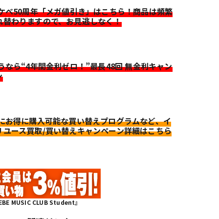
イケベ50周年「メガ値引き」はこちら！商品は頻繁
れ替わりますので、お見逃しなく！
迷うなら“4年間金利ゼロ！”最長48回 無金利キャン
ン
更にお得に購入可能な買い替えプログラムなど、イ
リユース買取/買い替えキャンペーン詳細はこちら
MUSIC CLUB Student』