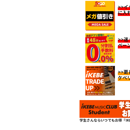
>>
に入
>>
ペー
>>
ケベ
学生さんならいつでもお得『IKEBE 