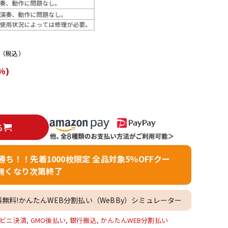
配信/ライブ
楽器アクセサ
機器
リ
（税込）
%)
る
者勝ち！！先着1000枚限定 全品対象5％OFFクー
無くなり次第終了
料無料!かんたんWEB分割払い（WeBBy）シミュレーター
ビニ決済, GMO後払い, 銀行振込, かんたんWEB分割払い