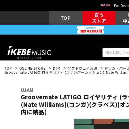
For Overs
買う
TOP
ストア
中
TOP
ONLINE STORE
DTM
ソフトウェア音源
ドラム・パー
Groovemate LATIGO ロイヤリティ (ラテンパーカッション)(Nate Wil
アコギ/エレ
エレキギター
アコ
UJAM
Groovemate LATIGO ロイヤリティ
(Nate Williams)(コンガ)(クラベス)
キーボード
電子ピアノ
内に納品)