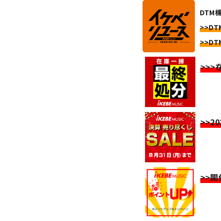
DTM
>>DT
>>DT
>>
>>2
>>