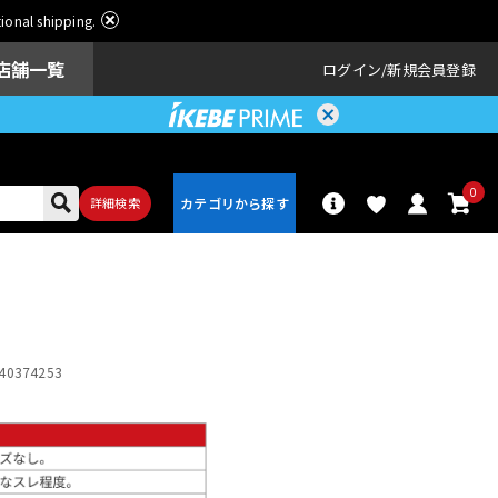
ational shipping.
店舗一覧
ログイン
新規会員登録
0
詳細検索
パーカッショ
ドラム
ン
40374253
アンプ
エフェクター