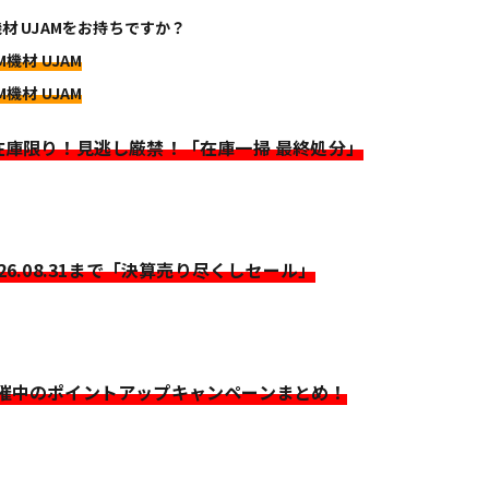
機材 UJAMをお持ちですか？
M機材 UJAM
M機材 UJAM
>在庫限り！見逃し厳禁！「在庫一掃 最終処分」
026.08.31まで「決算売り尽くしセール」
開催中のポイントアップキャンペーンまとめ！