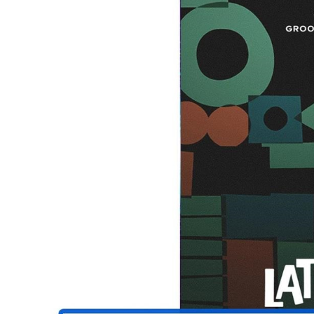
DJ機器
DTM
中古
ヴィンテー