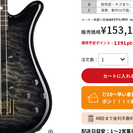
DTM オンラ
レコーディン
イン納品
グ機器
¥
191,400
メーカー希望小売価格
（税
¥
153,
販売価格
ジ
1391pt
獲得予定ポイント：
注文数：
カートに入れ
7/28～早い
ポン！！！※
48回まで金利手数
配送日目安：1～2営業