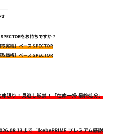
わせ
 SPECTORをお持ちですか？
買取実績】ベース SPECTOR
買取価格】ベース SPECTOR
>在庫限り！見逃し厳禁！「在庫一掃 最終処分」
2026.08.13まで「IkebePRIME プレミアム感謝