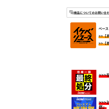
商品についてのお問い合
ベース
>>【
>>【
>>
>>>
祭」