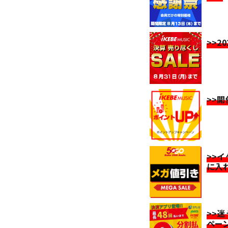
>>2
>>
>>
に入
>>
ペー