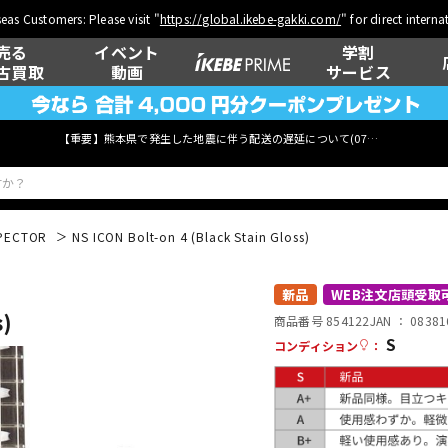
eas Customers: Please visit "
https://global.ikebe-gakki.com/
" for direct intern
売る
イベント
学割
古買取
動画
サービス
【重要】熊本県で発生した地震に伴う配送の遅延について(
07月29日
更新)
PECTOR
NS ICON Bolt-on 4 (Black Stain Gloss)
ベース
ウクレレ
新品
WEB注文店頭受取
s)
商品番号 854122
JAN ：
08381
S
コンディション
：
管楽器
その他楽器