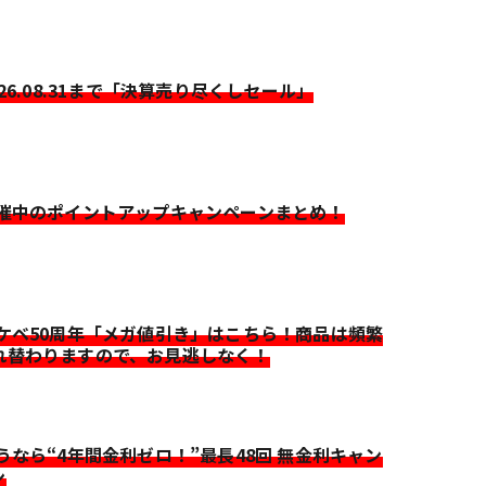
026.08.31まで「決算売り尽くしセール」
開催中のポイントアップキャンペーンまとめ！
イケベ50周年「メガ値引き」はこちら！商品は頻繁
れ替わりますので、お見逃しなく！
迷うなら“4年間金利ゼロ！”最長48回 無金利キャン
ン