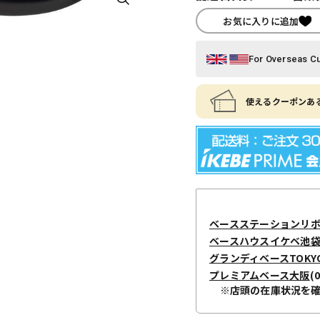
お気に入りに追加
For Overseas C
使えるクーポンある
ベースステーションリ
ベースハウスイケベ池袋 / I
グランディベースTOKY
プレミアムベース大阪
(
※店頭の在庫状況を