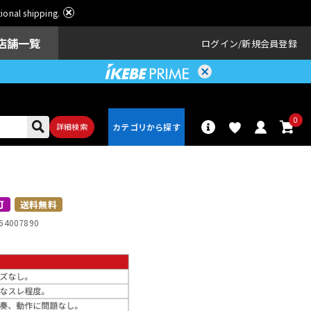
ational shipping.
店舗一覧
ログイン
新規会員登録
0
詳細検索
パーカッショ
ドラム
ン
可
送料無料
64007890
アンプ
エフェクター