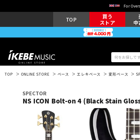
For Overs
買う
TOP
ストア
中
TOP
ONLINE STORE
ベース
エレキベース
変形ベース
S
アコギ/エレ
エレキギター
アコ
SPECTOR
NS ICON Bolt-on 4 (Black Stain Glos
キーボード
電子ピアノ