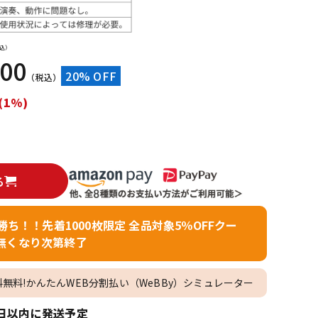
配信/ライブ
楽器アクセサ
機器
リ
込）
100
20% OFF
（税込）
(1%)
る
者勝ち！！先着1000枚限定 全品対象5％OFFクー
無くなり次第終了
料無料!かんたんWEB分割払い（WeBBy）シミュレーター
日以内に発送予定