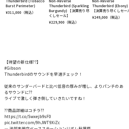
Thunderbird (Tobacco
Non-Reverse
Non-Reverse
Burst Perimeter)
Thunderbird (Sparkling
Thunderbird (Ebony)
Burgundy) 【決算売り尽
【決算売り尽くしセー
¥
311,000
（税込）
くしセール】
¥
249,000
（税込）
¥
229,900
（税込）
【待望の新仕様??】
#Gibson
Thunderbirdのサウンドを早速チェック！
従来のサンダーバードと比べ低音の厚みが増し、よりパンチのあ
るサウンドに??
ライブで激しく弾き倒していきたいですね！
??商品詳細はコチラ??
https://t.co/Swxejb9sF0
pic.twitter.com/9hJWT9XiZc
— 池部楽器店ベースステーションリボレ秋葉原