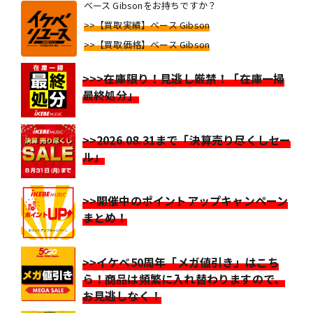
ベース Gibsonをお持ちですか？
>>【買取実績】ベース Gibson
>>【買取価格】ベース Gibson
>>>在庫限り！見逃し厳禁！「在庫一掃
最終処分」
>>2026.08.31まで「決算売り尽くしセー
ル」
>>開催中のポイントアップキャンペーン
まとめ！
>>イケベ50周年「メガ値引き」はこち
ら！商品は頻繁に入れ替わりますので、
お見逃しなく！