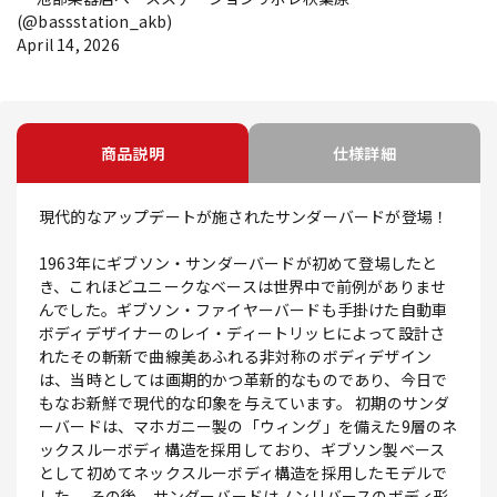
(@bassstation_akb)
April 14, 2026
商品説明
仕様詳細
現代的なアップデートが施されたサンダーバードが登場！
1963年にギブソン・サンダーバードが初めて登場したと
き、これほどユニークなベースは世界中で前例がありませ
んでした。ギブソン・ファイヤーバードも手掛けた自動車
ボディデザイナーのレイ・ディートリッヒによって設計さ
れたその斬新で曲線美あふれる非対称のボディデザイン
は、当時としては画期的かつ革新的なものであり、今日で
もなお新鮮で現代的な印象を与えています。 初期のサンダ
ーバードは、マホガニー製の「ウィング」を備えた9層のネ
ックスルーボディ構造を採用しており、ギブソン製ベース
として初めてネックスルーボディ構造を採用したモデルで
した。 その後、サンダーバードはノンリバースのボディ形