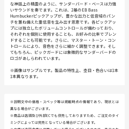
な神話上の精霊のように、サンダーバード・ベースは力強
いサウンドを奏でます。これは、2基のEB Bass
Humbuckerピックアップが、豊かな出力と低音域のパン
チを兼ね備えた重低音を生み出す恩恵です。各ピックアッ
プには独立したボリュームコントロールが備わっており、
それぞれを個別に使用することも、お好みの比率でブレン
ドすることも可能です。さらに、マスター・トーン・コン
トロールにより、音色をさらに細かく調整できます。そし
てもちろん、ピックガードには象徴的なサンダーバードの
ロゴがあしらわれています。
※画像はサンプルです。製品の特性上、杢目・色合いは1本
1本異なります。
※説明文中の価格・スペック等は掲載時点の情報であり、現状とは
異なる場合がございます。
※商品は店頭及び外部ECでも併売しておりますため、ご注文のタイ
ミングによっては完売となっている場合がございます。