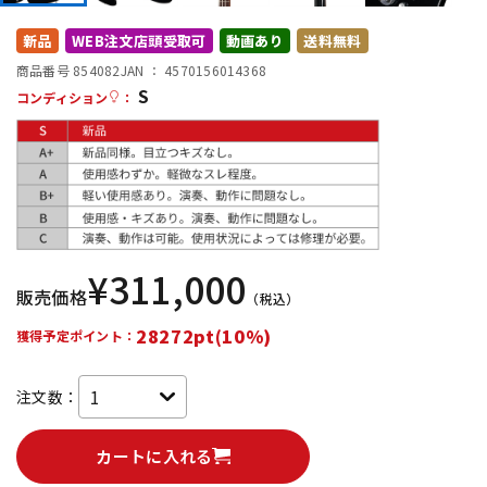
DTM オンライン納品
レコーディング機器
新品
WEB注文店頭受取可
動画あり
送料無料
商品番号 854082
JAN ：
4570156014368
S
配信/ライブ機器
楽器アクセサリ
コンディション
：
中古
ヴィンテージ
¥
311,000
販売価格
（税込）
28272pt(10%)
獲得予定ポイント：
注文数：
カートに入れる