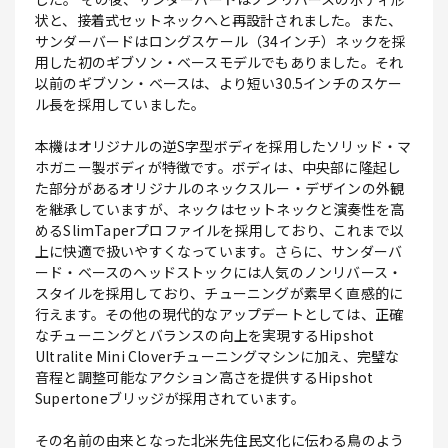
状と、接着式セットネックへと再設計されました。また、
サンダーバードはロングスケール（34インチ）ネックを採
用した初のギブソン・ベースモデルでもありました。それ
以前のギブソン・ベースは、より短い30.5インチのスケー
ル長を採用していました。
本機はオリジナルの逆S字型ボディを採用したソリッド・マ
ホガニー製ボディが特徴です。ボディは、中央部に隆起し
た部分があるオリジナルのネックスルー・デザインの外観
を継承していますが、ネックはセットネックと演奏性を高
めるSlimTaperプロファイルを採用しており、これまで以
上に快適で扱いやすくなっています。さらに、サンダーバ
ード・ベースのヘッドストックには人気のノンリバース・
スタイルを採用しており、チューニングが素早く直感的に
行えます。その他の現代的なアップデートとしては、正確
なチューニングとバランスの向上を実現するHipshot
Ultralite Mini Cloverチューニングマシンに加え、完璧な
音程と調整可能なアクション高さを提供するHipshot
Supertoneブリッジが採用されています。
その名前の由来となった北米先住民文化に伝わる鳥のよう