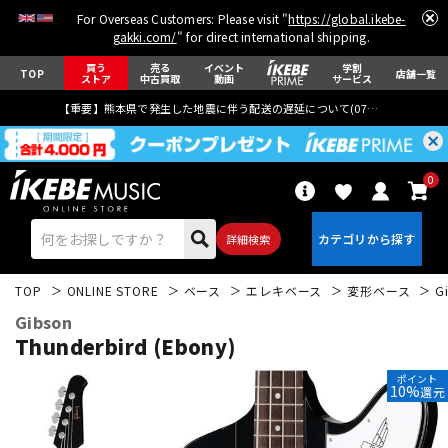
For Overseas Customers: Please visit "
https://global.ikebe-
gakki.com/
" for direct international shipping.
買う
売る
イベント
学割
TOP
店舗一覧
ストア
中古買取
動画
サービス
【重要】熊本県で発生した地震に伴う配送の遅延について(
07月29日
更新)
0
詳細検索
TOP
ONLINE STORE
ベース
エレキベース
変形ベース
G
Gibson
Thunderbird (Ebony)
ポイント
10%
還元
エレキギター
アコギ/エレアコ