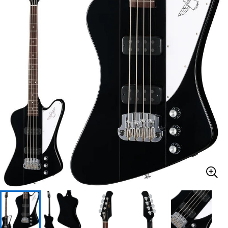
ベース
ウクレレ
ドラム
パーカッション
キーボード
電子ピアノ
管楽器
その他楽器
アンプ
エフェクター
DJ機器
DTM