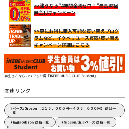
>>迷うなら“4年間金利ゼロ！”最長48回
無金利キャンペーン
>>更にお得に購入可能な買い替えプログ
ラムなど、イケベリユース買取/買い替え
キャンペーン詳細はこちら
学生さんならいつでもお得『IKEBE MUSIC CLUB Student』
関連リンク
ベース/Gibson【２１５，０００円～４０５，０００円】 商品一
覧
新品/Gibson 商品一覧
Gibson/変形ベース 商品一覧