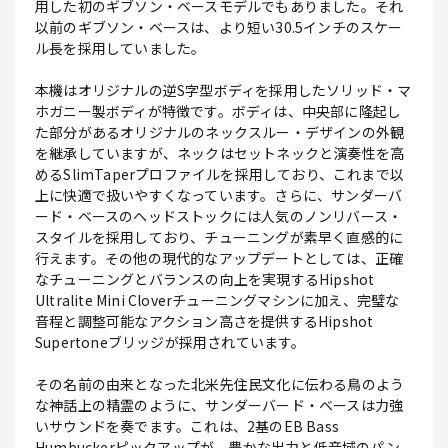
用した初のギブソン・ベースモデルでもありました。それ
以前のギブソン・ベースは、より短い30.5インチのスケー
ル長を採用していました。
本機はオリジナルの逆S字型ボディを採用したソリッド・マ
ホガニー製ボディが特徴です。ボディは、中央部に隆起し
た部分があるオリジナルのネックスルー・デザインの外観
を継承していますが、ネックはセットネックと演奏性を高
めるSlimTaperプロファイルを採用しており、これまで以
上に快適で扱いやすくなっています。さらに、サンダーバ
ード・ベースのヘッドストックには人気のノンリバース・
スタイルを採用しており、チューニングが素早く直感的に
行えます。その他の現代的なアップデートとしては、正確
なチューニングとバランスの向上を実現するHipshot
Ultralite Mini Cloverチューニングマシンに加え、完璧な
音程と調整可能なアクション高さを提供するHipshot
Supertoneブリッジが採用されています。
その名前の由来となった北米先住民文化に伝わる鳥のよう
な神話上の精霊のように、サンダーバード・ベースは力強
いサウンドを奏でます。これは、2基のEB Bass
Humbuckerピックアップが、豊かな出力と低音域のパン