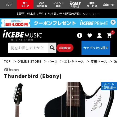
買う
売る
イベント
学割
TOP
店舗一覧
ストア
中古買取
動画
サービス
【重要】熊本県で発生した地震に伴う配送の遅延について(
07月29日
更新)
0
詳細検索
TOP
ONLINE STORE
ベース
エレキベース
変形ベース
G
Gibson
Thunderbird (Ebony)
ポイント
10%
還元
エレキギター
アコギ/エレアコ
ベース
ウクレレ