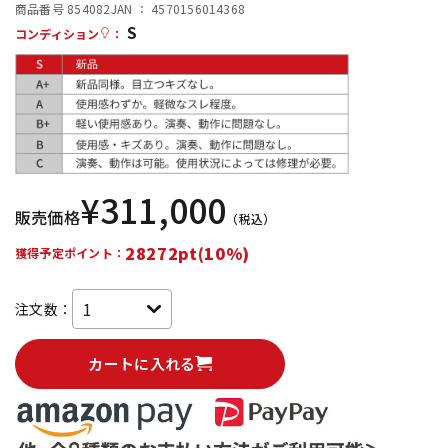
商品番号 854082
JAN ：
4570156014368
S
配信/ライブ機器
楽器アクセサリ
コンディション
：
中古
ヴィンテージ
¥
311,000
販売価格
（税込）
28272pt(10%)
獲得予定ポイント：
注文数：
カートに入れる