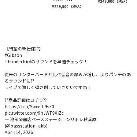
¥
249,000
（税込）
¥
229,900
（税込）
【待望の新仕様??】
#Gibson
Thunderbirdのサウンドを早速チェック！
従来のサンダーバードと比べ低音の厚みが増し、よりパンチのあ
るサウンドに??
ライブで激しく弾き倒していきたいですね！
??商品詳細はコチラ??
https://t.co/Swxejb9sF0
pic.twitter.com/9hJWT9XiZc
— 池部楽器店ベースステーションリボレ秋葉原
(@bassstation_akb)
April 14, 2026