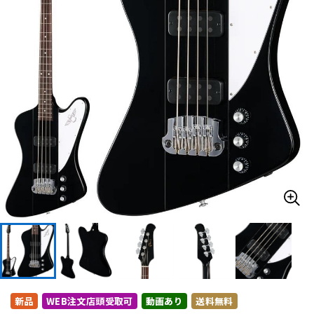
ドラム
パーカッション
キーボード
電子ピアノ
管楽器
その他楽器
アンプ
エフェクター
DJ機器
DTM
DTM オンライン納品
レコーディング機器
新品
WEB注文店頭受取可
動画あり
送料無料