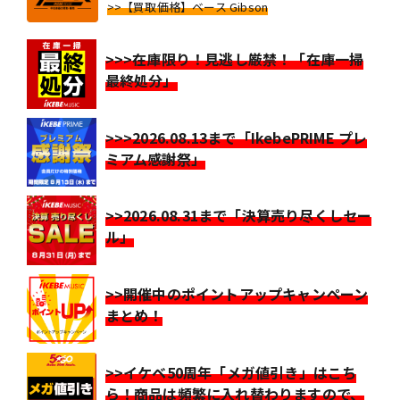
>>【買取価格】ベース Gibson
>>>在庫限り！見逃し厳禁！「在庫一掃
最終処分」
>>>2026.08.13まで「IkebePRIME プレ
ミアム感謝祭」
>>2026.08.31まで「決算売り尽くしセー
ル」
>>開催中のポイントアップキャンペーン
まとめ！
>>イケベ50周年「メガ値引き」はこち
ら！商品は頻繁に入れ替わりますので、