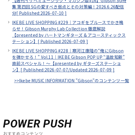
【週刊イケベミュージック・マガジン📖#16】Gibson SG特
集 第四回 SGの愛すべき弱点とその対策編！2026.6.26配信
分[
Published:2026-07-10
]
IKEBE LIVE SHOPPING #229｜アコギをブルースでかき鳴
らせ！Gibson Murphy Lab Collection 徹底解説
【presented by ハートマンギターズ & アコースティックス
テーション】[
Published:2026-07-09
]
IKEBE LIVE SHOPPING #228｜寒河江康隆の“俺にGibson
を弾かせろ！” Vol.11｜IKEBE Gibson POP UP “温故知新”
直前スペシャル！～【presented by ギターズステーショ
ン】[
Published:2026-07-07/
Updated:2026-07-09
]
>>Ikebe MUSIC INFORMATION "Gibson"のコンテンツ一覧
POWER PUSH
おすすめコンテンツ