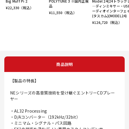
Big Muff Pi 2
POLYTUNE 3 ※国内正規
Model 24(24トラッ
品
―ディンミキサー・US
¥
22,330
（税込）
ーディオインターフェイ
¥
11,550
（税込）
(タスカム)(MODEL24)
¥
126,720
（税込）
商品説明
【製品の特長】
NEシリーズの高音質技術を受け継ぐエントリーCDプレー
ヤー
・AL32 Processing
・D/Aコンバーター（192kHz/32bit）
・ミニマム・シグナル・パス回路