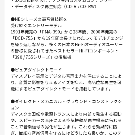
・SX1の技術を汲むデノン専用カスタムコンデンサー
・データディスク再生対応（CD-R / CD-RW）
●NEシリーズの高音質技術を
受け継ぐエントリーモデル
1991年発売の「PMA-390」から28年間、2000年発売の
「DCD-755」から19年間の長きにわたってモデルチェンジ
を繰り返しながら、多くの日本のHi-Fiオーディオユーザー
の皆様に愛されてきたベストセラーHi-Fiコンポーネント
「390 / 755シリーズ」の後継機
●ピュアダイレクトモード
ディスプレイ表示とデジタル音声出力を停止することによ
り、音質に影響を与えるノイズを抑え、高品位な再生を可
能にするピュアダイレクトモードを搭載しています。
●ダイレクト・メカニカル・グラウンド・コンストラクシ
ョン
ディスクの回転や電源トランスにより内部で発生する振動
や、スピーカーの音圧による空気振動が再生機器に伝わる
ことで音楽信号の劣化が生じます。これらを効果的に防
ぎ、繊細な音楽信号を守るにはどうしたら良いか、このテ