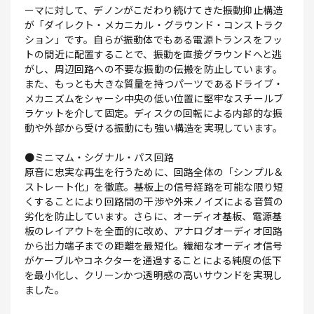
ーマに対して、デノンがこだわり続けてきた振動抑止構造
が「ダイレクト・メカニカル・グラウンド・コンストラク
ション」です。自らが振動体でもある電源トランスをフッ
トの間近に配置することで、振動を直接グラウンドへと逃
がし、周辺回路への不要な振動の伝搬を防止しています。
また、もっとも大きな質量を持つパーツであるドライブ・
メカニズムをシャーシ中央の低い位置に堅牢なスチールブ
ラケットを介して固定。ディスクの回転による内部的な振
動や外部から受ける振動にも強い構造を実現しています。
●ミニマム・シグナル・パス回路
原音に忠実な再生を行うために、回路全体の「シンプル＆
ストレート化」を徹底。基板上の信号経路を可能な限り短
くすることにより回路間の干渉や外来ノイズによる音質の
劣化を防止しています。さらに、オーディオ基板、電源基
板のレイアウトを全面的に改め、アナログオーディオ回路
から出力端子までの距離を最短化。繊細なオーディオ信号
がケーブルやコネクターを通過することによる純度の低下
を最小化し、クリーンかつ透明感の高いサウンドを実現し
ました。