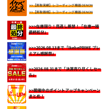
>>【買取実績】レコーディング機器 DENON
>>【買取価格】レコーディング機器 DENON
>>>在庫限り！見逃し厳禁！「在庫一掃
最終処分」
>>>2026.08.13まで「IkebePRIME プレ
ミアム感謝祭」
>>2026.08.31まで「決算売り尽くしセー
ル」
>>開催中のポイントアップキャンペーン
まとめ！