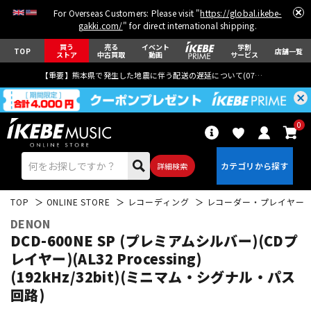
For Overseas Customers: Please visit "
https://global.ikebe-
gakki.com/
" for direct international shipping.
買う
売る
イベント
学割
TOP
店舗一覧
ストア
中古買取
動画
サービス
【重要】熊本県で発生した地震に伴う配送の遅延について(
07月29日
更新)
0
詳細検索
TOP
ONLINE STORE
レコーディング
レコーダー・プレイヤー
DENON
DCD-600NE SP (プレミアムシルバー)(CDプ
レイヤー)(AL32 Processing)
(192kHz/32bit)(ミニマム・シグナル・パス
エレキギター
アコギ/エレアコ
回路)