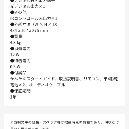
●デジタル音声出力端子
光デジタル出力×1
●その他
IRコントロール入出力×1
●外形寸法（W × H × D）
434 x 107 x 275 mm
●質量
4.3 kg
●消費電力
12 W
●待機電力
0.3 W
●付属品
かんたんスタートガイド、取扱説明書、リモコン、単4形乾
電池×2、オーディオケーブル
●保証期間
1年
※説明文中の価格・スペック等は掲載時点の情報であり、現状とは
異なる場合がございます。