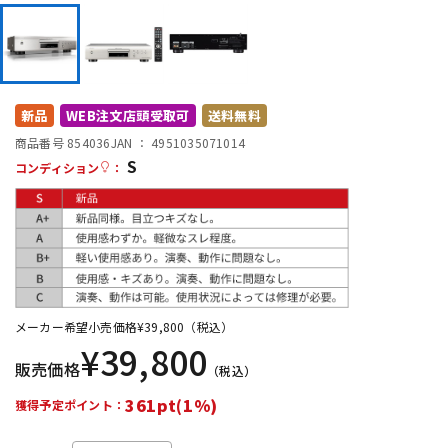
DTM オンライン納品
レコーディング機器
配信/ライブ機器
楽器アクセサリ
新品
WEB注文店頭受取可
送料無料
商品番号 854036
JAN ：
4951035071014
中古
ヴィンテージ
S
コンディション
：
メーカー希望小売価格
¥
39,800
（税込）
¥
39,800
販売価格
（税込）
361pt(1%)
獲得予定ポイント：