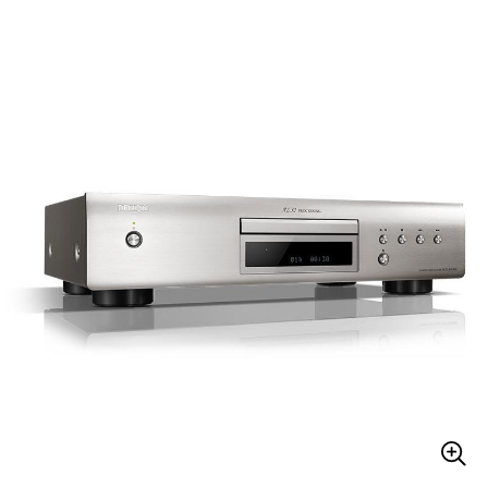
ベース
ウクレレ
ドラム
パーカッション
キーボード
電子ピアノ
管楽器
その他楽器
アンプ
エフェクター
DJ機器
DTM