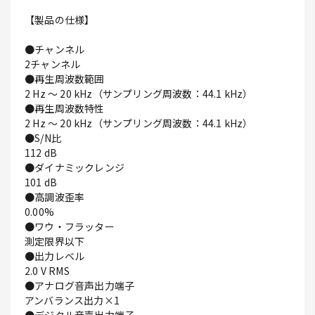
【製品の仕様】
●チャンネル
2チャンネル
●再生周波数範囲
2 Hz ～ 20 kHz（サンプリング周波数：44.1 kHz）
●再生周波数特性
2 Hz ～ 20 kHz（サンプリング周波数：44.1 kHz）
●S/N比
112 dB
●ダイナミックレンジ
101 dB
●高調波歪率
0.00%
●ワウ・フラッター
測定限界以下
●出力レベル
2.0 V RMS
●アナログ音声出力端子
アンバランス出力×1